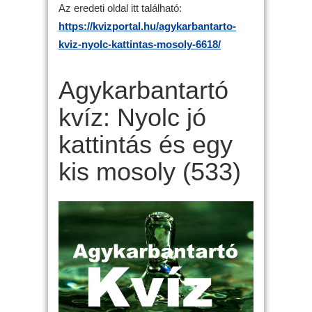
Az eredeti oldal itt található:
https://kvizportal.hu/agykarbantarto-
kviz-nyolc-kattintas-mosoly-6618/
Agykarbantartó
kvíz: Nyolc jó
kattintás és egy
kis mosoly (533)