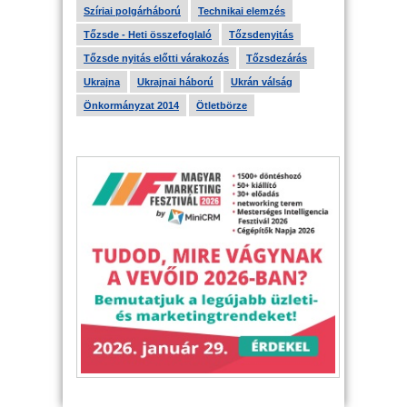
Szíriai polgárháború
Technikai elemzés
Tőzsde - Heti összefoglaló
Tőzsdenyitás
Tőzsde nyitás előtti várakozás
Tőzsdezárás
Ukrajna
Ukrajnai háború
Ukrán válság
Önkormányzat 2014
Ötletbörze