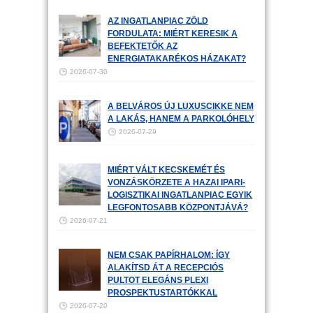
AZ INGATLANPIAC ZÖLD
FORDULATA: MIÉRT KERESIK A
BEFEKTETŐK AZ
ENERGIATAKARÉKOS HÁZAKAT?
2026-07-30
A BELVÁROS ÚJ LUXUSCIKKE NEM
A LAKÁS, HANEM A PARKOLÓHELY
2026-07-29
MIÉRT VÁLT KECSKEMÉT ÉS
VONZÁSKÖRZETE A HAZAI IPARI-
LOGISZTIKAI INGATLANPIAC EGYIK
LEGFONTOSABB KÖZPONTJÁVÁ?
2026-07-21
NEM CSAK PAPÍRHALOM: ÍGY
ALAKÍTSD ÁT A RECEPCIÓS
PULTOT ELEGÁNS PLEXI
PROSPEKTUSTARTÓKKAL
2026-07-20