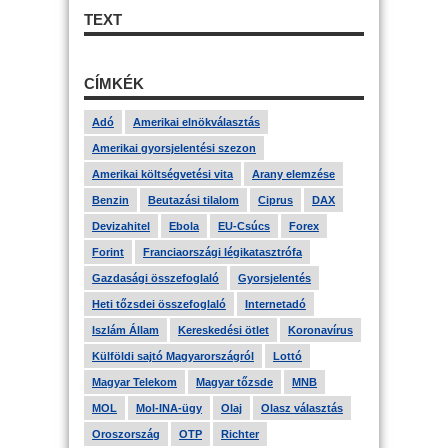
TEXT
CÍMKÉK
Adó
Amerikai elnökválasztás
Amerikai gyorsjelentési szezon
Amerikai költségvetési vita
Arany elemzése
Benzin
Beutazási tilalom
Ciprus
DAX
Devizahitel
Ebola
EU-Csúcs
Forex
Forint
Franciaországi légikatasztrófa
Gazdasági összefoglaló
Gyorsjelentés
Heti tőzsdei összefoglaló
Internetadó
Iszlám Állam
Kereskedési ötlet
Koronavírus
Külföldi sajtó Magyarországról
Lottó
Magyar Telekom
Magyar tőzsde
MNB
MOL
Mol-INA-ügy
Olaj
Olasz választás
Oroszország
OTP
Richter