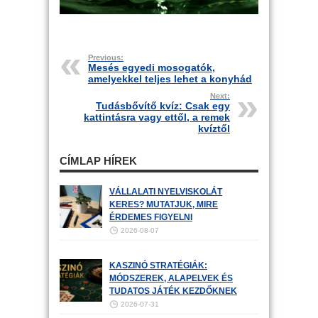
Previous:
Mesés egyedi mosogatók,
amelyekkel teljes lehet a konyhád
Next:
Tudásbővítő kvíz: Csak egy
kattintásra vagy ettől, a remek
kvíztől
CÍMLAP HÍREK
VÁLLALATI NYELVISKOLÁT
KERES? MUTATJUK, MIRE
ÉRDEMES FIGYELNI
2026-08-07
KASZINÓ STRATÉGIÁK:
MÓDSZEREK, ALAPELVEK ÉS
TUDATOS JÁTÉK KEZDŐKNEK
2026-07-31