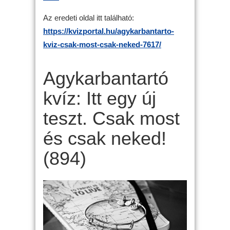
Az eredeti oldal itt található:
https://kvizportal.hu/agykarbantarto-
kviz-csak-most-csak-neked-7617/
Agykarbantartó
kvíz: Itt egy új
teszt. Csak most
és csak neked!
(894)