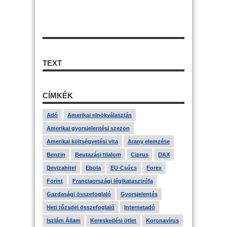
TEXT
CÍMKÉK
Adó
Amerikai elnökválasztás
Amerikai gyorsjelentési szezon
Amerikai költségvetési vita
Arany elemzése
Benzin
Beutazási tilalom
Ciprus
DAX
Devizahitel
Ebola
EU-Csúcs
Forex
Forint
Franciaországi légikatasztrófa
Gazdasági összefoglaló
Gyorsjelentés
Heti tőzsdei összefoglaló
Internetadó
Iszlám Állam
Kereskedési ötlet
Koronavírus