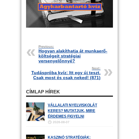
Previous:
Hogyan alakíthatja át munkaerő-
költségeit stratégiai
versenyelőnnyé?
Next:
Tudáspróba kvíz: Itt egy új teszt.
Csak most és csak neked! (871)
CÍMLAP HÍREK
VÁLLALATI NYELVISKOLÁT
KERES? MUTATJUK, MIRE
ÉRDEMES FIGYELNI
2026-08-07
KASZINÓ STRATÉGIÁK: