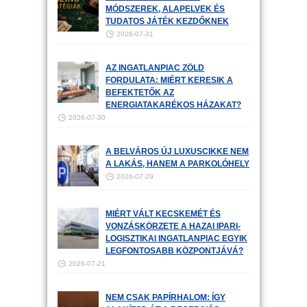
MÓDSZEREK, ALAPELVEK ÉS
TUDATOS JÁTÉK KEZDŐKNEK
2026-07-31
AZ INGATLANPIAC ZÖLD
FORDULATA: MIÉRT KERESIK A
BEFEKTETŐK AZ
ENERGIATAKARÉKOS HÁZAKAT?
2026-07-30
A BELVÁROS ÚJ LUXUSCIKKE NEM
A LAKÁS, HANEM A PARKOLÓHELY
2026-07-29
MIÉRT VÁLT KECSKEMÉT ÉS
VONZÁSKÖRZETE A HAZAI IPARI-
LOGISZTIKAI INGATLANPIAC EGYIK
LEGFONTOSABB KÖZPONTJÁVÁ?
2026-07-21
NEM CSAK PAPÍRHALOM: ÍGY