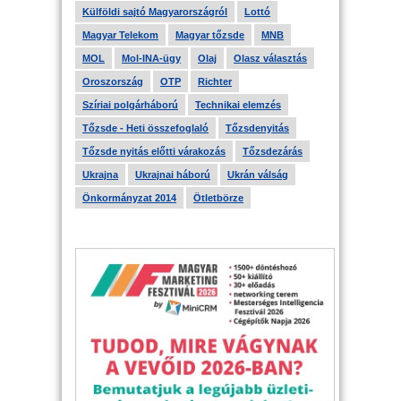
Külföldi sajtó Magyarországról
Lottó
Magyar Telekom
Magyar tőzsde
MNB
MOL
Mol-INA-ügy
Olaj
Olasz választás
Oroszország
OTP
Richter
Szíriai polgárháború
Technikai elemzés
Tőzsde - Heti összefoglaló
Tőzsdenyitás
Tőzsde nyitás előtti várakozás
Tőzsdezárás
Ukrajna
Ukrajnai háború
Ukrán válság
Önkormányzat 2014
Ötletbörze