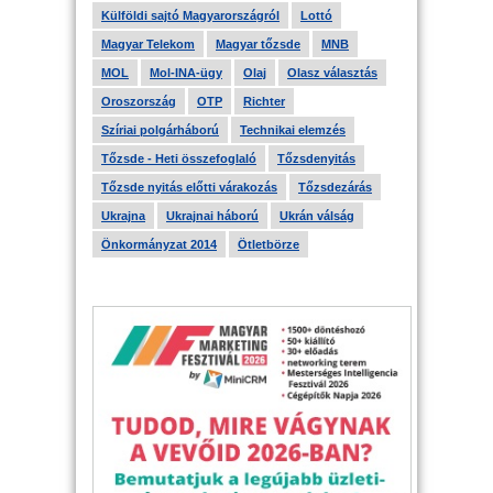
Külföldi sajtó Magyarországról
Lottó
Magyar Telekom
Magyar tőzsde
MNB
MOL
Mol-INA-ügy
Olaj
Olasz választás
Oroszország
OTP
Richter
Szíriai polgárháború
Technikai elemzés
Tőzsde - Heti összefoglaló
Tőzsdenyitás
Tőzsde nyitás előtti várakozás
Tőzsdezárás
Ukrajna
Ukrajnai háború
Ukrán válság
Önkormányzat 2014
Ötletbörze