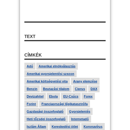
TEXT
CÍMKÉK
Adó
Amerikai elnökválasztás
Amerikai gyorsjelentési szezon
Amerikai költségvetési vita
Arany elemzése
Benzin
Beutazási tilalom
Ciprus
DAX
Devizahitel
Ebola
EU-Csúcs
Forex
Forint
Franciaországi légikatasztrófa
Gazdasági összefoglaló
Gyorsjelentés
Heti tőzsdei összefoglaló
Internetadó
Iszlám Állam
Kereskedési ötlet
Koronavírus