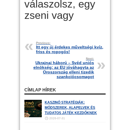
válaszolsz, egy
zseni vagy
Previous:
Itt egy új érdekes műveltségi kvíz,
friss és ropogós!
Next:
Ukrajnai háború – Svéd uniós
elnökség: az EU jóváhagyta az
Oroszország elleni tizedik
szankciócsomagot
CÍMLAP HÍREK
KASZINÓ STRATÉGIÁK:
MÓDSZEREK, ALAPELVEK ÉS
TUDATOS JÁTÉK KEZDŐKNEK
2026-07-31