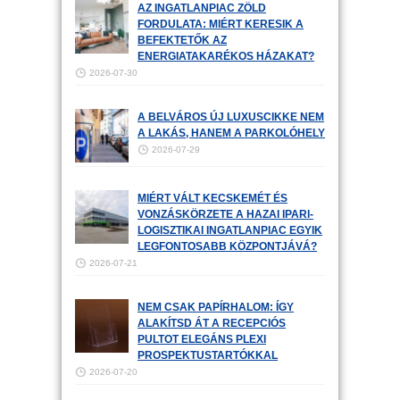
AZ INGATLANPIAC ZÖLD
FORDULATA: MIÉRT KERESIK A
BEFEKTETŐK AZ
ENERGIATAKARÉKOS HÁZAKAT?
2026-07-30
A BELVÁROS ÚJ LUXUSCIKKE NEM
A LAKÁS, HANEM A PARKOLÓHELY
2026-07-29
MIÉRT VÁLT KECSKEMÉT ÉS
VONZÁSKÖRZETE A HAZAI IPARI-
LOGISZTIKAI INGATLANPIAC EGYIK
LEGFONTOSABB KÖZPONTJÁVÁ?
2026-07-21
NEM CSAK PAPÍRHALOM: ÍGY
ALAKÍTSD ÁT A RECEPCIÓS
PULTOT ELEGÁNS PLEXI
PROSPEKTUSTARTÓKKAL
2026-07-20