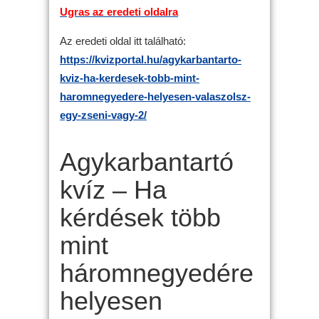
Ugras az eredeti oldalra
Az eredeti oldal itt található:
https://kvizportal.hu/agykarbantarto-
kviz-ha-kerdesek-tobb-mint-
haromnegyedere-helyesen-valaszolsz-
egy-zseni-vagy-2/
Agykarbantartó
kvíz – Ha
kérdések több
mint
háromnegyedére
helyesen