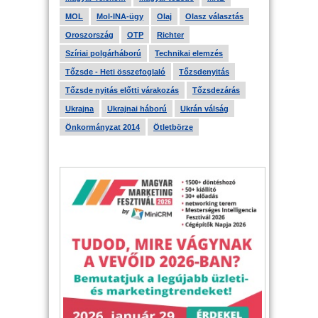
MOL
Mol-INA-ügy
Olaj
Olasz választás
Oroszország
OTP
Richter
Szíriai polgárháború
Technikai elemzés
Tőzsde - Heti összefoglaló
Tőzsdenyitás
Tőzsde nyitás előtti várakozás
Tőzsdezárás
Ukrajna
Ukrajnai háború
Ukrán válság
Önkormányzat 2014
Ötletbörze