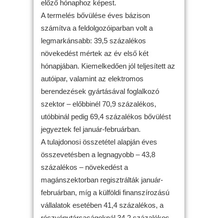
előző hónaphoz képest.
A termelés bővülése éves bázison
számítva a feldolgozóiparban volt a
legmarkánsabb: 39,5 százalékos
növekedést mértek az év első két
hónapjában. Kiemelkedően jól teljesített az
autóipar, valamint az elektromos
berendezések gyártásával foglalkozó
szektor – előbbinél 70,9 százalékos,
utóbbinál pedig 69,4 százalékos bővülést
jegyeztek fel január-februárban.
A tulajdonosi összetétel alapján éves
összevetésben a legnagyobb – 43,8
százalékos – növekedést a
magánszektorban regisztrálták január-
februárban, míg a külföldi finanszírozású
vállalatok esetében 41,4 százalékos, a
részvénytársaságoknál 34,2 százalékos,