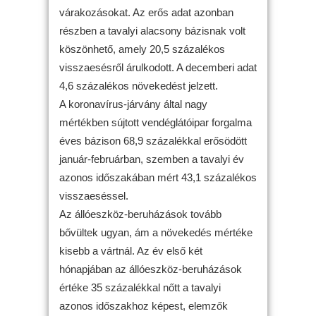
várakozásokat. Az erős adat azonban
részben a tavalyi alacsony bázisnak volt
köszönhető, amely 20,5 százalékos
visszaesésről árulkodott. A decemberi adat
4,6 százalékos növekedést jelzett.
A koronavírus-járvány által nagy
mértékben sújtott vendéglátóipar forgalma
éves bázison 68,9 százalékkal erősödött
január-februárban, szemben a tavalyi év
azonos időszakában mért 43,1 százalékos
visszaeséssel.
Az állóeszköz-beruházások tovább
bővültek ugyan, ám a növekedés mértéke
kisebb a vártnál. Az év első két
hónapjában az állóeszköz-beruházások
értéke 35 százalékkal nőtt a tavalyi
azonos időszakhoz képest, elemzők