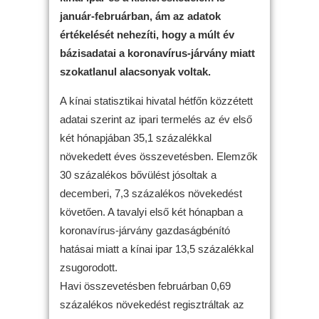
január-februárban, ám az adatok
értékelését nehezíti, hogy a múlt év
bázisadatai a koronavírus-járvány miatt
szokatlanul alacsonyak voltak.
A kínai statisztikai hivatal hétfőn közzétett
adatai szerint az ipari termelés az év első
két hónapjában 35,1 százalékkal
növekedett éves összevetésben. Elemzők
30 százalékos bővülést jósoltak a
decemberi, 7,3 százalékos növekedést
követően. A tavalyi első két hónapban a
koronavírus-járvány gazdaságbénító
hatásai miatt a kínai ipar 13,5 százalékkal
zsugorodott.
Havi összevetésben februárban 0,69
százalékos növekedést regisztráltak az