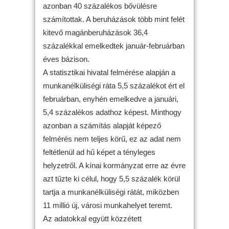
azonban 40 százalékos bővülésre
számítottak. A beruházások több mint felét
kitevő magánberuházások 36,4
százalékkal emelkedtek január-februárban
éves bázison.
A statisztikai hivatal felmérése alapján a
munkanélküliségi ráta 5,5 százalékot ért el
februárban, enyhén emelkedve a januári,
5,4 százalékos adathoz képest. Minthogy
azonban a számítás alapját képező
felmérés nem teljes körű, ez az adat nem
feltétlenül ad hű képet a tényleges
helyzetről. A kínai kormányzat erre az évre
azt tűzte ki célul, hogy 5,5 százalék körül
tartja a munkanélküliségi rátát, miközben
11 millió új, városi munkahelyet teremt.
Az adatokkal együtt közzétett