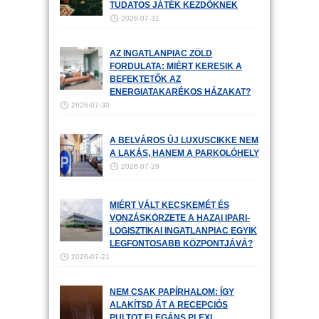
TUDATOS JÁTÉK KEZDŐKNEK
2026-07-31
AZ INGATLANPIAC ZÖLD
FORDULATA: MIÉRT KERESIK A
BEFEKTETŐK AZ
ENERGIATAKARÉKOS HÁZAKAT?
2026-07-30
A BELVÁROS ÚJ LUXUSCIKKE NEM
A LAKÁS, HANEM A PARKOLÓHELY
2026-07-29
MIÉRT VÁLT KECSKEMÉT ÉS
VONZÁSKÖRZETE A HAZAI IPARI-
LOGISZTIKAI INGATLANPIAC EGYIK
LEGFONTOSABB KÖZPONTJÁVÁ?
2026-07-21
NEM CSAK PAPÍRHALOM: ÍGY
ALAKÍTSD ÁT A RECEPCIÓS
PULTOT ELEGÁNS PLEXI