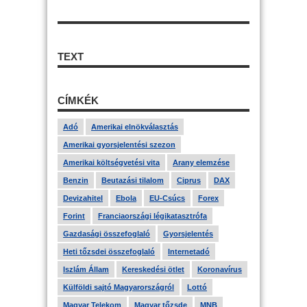
TEXT
CÍMKÉK
Adó
Amerikai elnökválasztás
Amerikai gyorsjelentési szezon
Amerikai költségvetési vita
Arany elemzése
Benzin
Beutazási tilalom
Ciprus
DAX
Devizahitel
Ebola
EU-Csúcs
Forex
Forint
Franciaországi légikatasztrófa
Gazdasági összefoglaló
Gyorsjelentés
Heti tőzsdei összefoglaló
Internetadó
Iszlám Állam
Kereskedési ötlet
Koronavírus
Külföldi sajtó Magyarországról
Lottó
Magyar Telekom
Magyar tőzsde
MNB