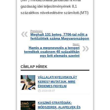
gazdaság idei teljesítményének 8,1
százalékos növekedésére számított.(MTI)
Previous:
Meghalt 131 beteg, 7706-tal nőtt a
fertőzöttek száma Magyarországon
Next:
Hamis a megnevezés a tengeri
termékek csaknem 40 százalékán
egy brit elemzés szerint
CÍMLAP HÍREK
VÁLLALATI NYELVISKOLÁT
KERES? MUTATJUK, MIRE
ÉRDEMES FIGYELNI
2026-08-07
KASZINÓ STRATÉGIÁK:
MÓDSZEREK, ALAPELVEK ÉS