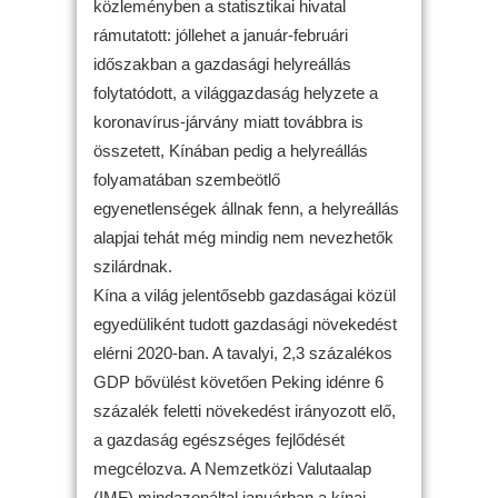
közleményben a statisztikai hivatal
rámutatott: jóllehet a január-februári
időszakban a gazdasági helyreállás
folytatódott, a világgazdaság helyzete a
koronavírus-járvány miatt továbbra is
összetett, Kínában pedig a helyreállás
folyamatában szembeötlő
egyenetlenségek állnak fenn, a helyreállás
alapjai tehát még mindig nem nevezhetők
szilárdnak.
Kína a világ jelentősebb gazdaságai közül
egyedüliként tudott gazdasági növekedést
elérni 2020-ban. A tavalyi, 2,3 százalékos
GDP bővülést követően Peking idénre 6
százalék feletti növekedést irányozott elő,
a gazdaság egészséges fejlődését
megcélozva. A Nemzetközi Valutaalap
(IMF) mindazonáltal januárban a kínai