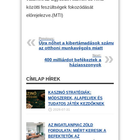
közötti feszültségek fokozódását
előrejelezve.(MTI)
Previous:
Újra nőhet a kibertámadások száma
az otthoni munkavégzés miatt
Next:
400 milliárdot befékeztek a
háziasszonyok
CÍMLAP HÍREK
KASZINÓ STRATÉGIÁK:
MÓDSZEREK, ALAPELVEK ÉS
TUDATOS JÁTÉK KEZDŐKNEK
2026-07-31
AZ INGATLANPIAC ZÖLD
FORDULATA: MIÉRT KERESIK A
BEFEKTETŐK AZ