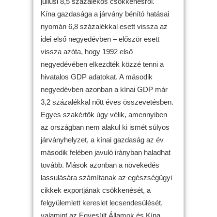
júliusi 8,5 százalékos csökkenésről.
Kína gazdasága a járvány bénító hatásai
nyomán 6,8 százalékkal esett vissza az
idei első negyedévben – először esett
vissza azóta, hogy 1992 első
negyedévében elkezdték közzé tenni a
hivatalos GDP adatokat. A második
negyedévben azonban a kínai GDP már
3,2 százalékkal nőtt éves összevetésben.
Egyes szakértők úgy vélik, amennyiben
az országban nem alakul ki ismét súlyos
járványhelyzet, a kínai gazdaság az év
második felében javuló irányban haladhat
tovább. Mások azonban a növekedés
lassulására számítanak az egészségügyi
cikkek exportjának csökkenését, a
felgyülemlett kereslet lecsendesülését,
valamint az Egyesült Államok és Kína