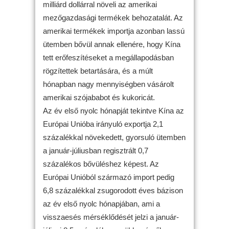
milliárd dollárral növeli az amerikai
mezőgazdasági termékek behozatalát. Az
amerikai termékek importja azonban lassú
ütemben bővül annak ellenére, hogy Kína
tett erőfeszítéseket a megállapodásban
rögzítettek betartására, és a múlt
hónapban nagy mennyiségben vásárolt
amerikai szójababot és kukoricát.
Az év első nyolc hónapját tekintve Kína az
Európai Unióba irányuló exportja 2,1
százalékkal növekedett, gyorsuló ütemben
a január-júliusban regisztrált 0,7
százalékos bővüléshez képest. Az
Európai Unióból származó import pedig
6,8 százalékkal zsugorodott éves bázison
az év első nyolc hónapjában, ami a
visszaesés mérséklődését jelzi a január-