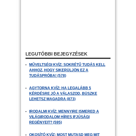
LEGUTÓBBI BEJEGYZÉSEK
MŰVELTSÉGI KVÍZ: SOKRÉTŰ TUDÁS KELL
AHHOZ, HOGY SIKERÜLJÖN EZ A
TUDÁSPRÓBA! (578)
AGYTORNA KVÍZ: HA LEGALÁBB 5
KÉRDÉSRE JÓ A VÁLASZOD, BÜSZKE
LEHETSZ MAGADRA (873)
IRODALMI KVÍZ: MENNYIRE ISMERED A
VILÁGIRODALOM HÍRES IFJÚSÁGI
REGÉNYEIT? (595)
OKOSÍTÓ KVÍZ: MOST MUTASD MEG MIT