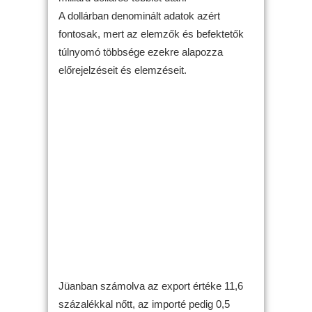
A dollárban denominált adatok azért
fontosak, mert az elemzők és befektetők
túlnyomó többsége ezekre alapozza
előrejelzéseit és elemzéseit.
Jüanban számolva az export értéke 11,6
százalékkal nőtt, az importé pedig 0,5