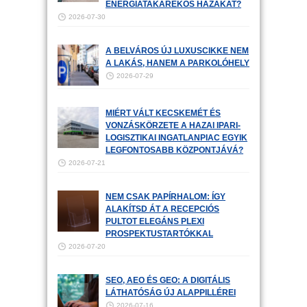
ENERGIATAKARÉKOS HÁZAKAT?
2026-07-30
A BELVÁROS ÚJ LUXUSCIKKE NEM
A LAKÁS, HANEM A PARKOLÓHELY
2026-07-29
MIÉRT VÁLT KECSKEMÉT ÉS
VONZÁSKÖRZETE A HAZAI IPARI-
LOGISZTIKAI INGATLANPIAC EGYIK
LEGFONTOSABB KÖZPONTJÁVÁ?
2026-07-21
NEM CSAK PAPÍRHALOM: ÍGY
ALAKÍTSD ÁT A RECEPCIÓS
PULTOT ELEGÁNS PLEXI
PROSPEKTUSTARTÓKKAL
2026-07-20
SEO, AEO ÉS GEO: A DIGITÁLIS
LÁTHATÓSÁG ÚJ ALAPPILLÉREI
2026-07-16