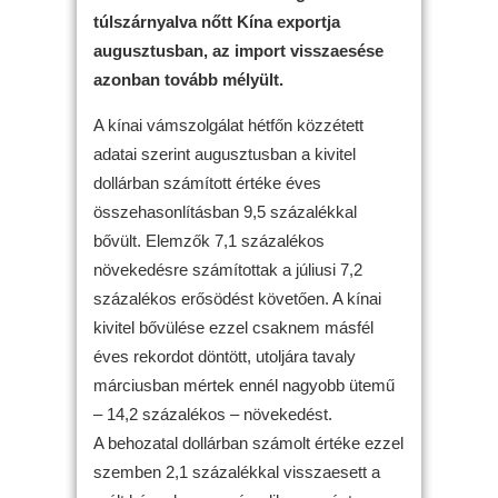
túlszárnyalva nőtt Kína exportja
augusztusban, az import visszaesése
azonban tovább mélyült.
A kínai vámszolgálat hétfőn közzétett
adatai szerint augusztusban a kivitel
dollárban számított értéke éves
összehasonlításban 9,5 százalékkal
bővült. Elemzők 7,1 százalékos
növekedésre számítottak a júliusi 7,2
százalékos erősödést követően. A kínai
kivitel bővülése ezzel csaknem másfél
éves rekordot döntött, utoljára tavaly
márciusban mértek ennél nagyobb ütemű
– 14,2 százalékos – növekedést.
A behozatal dollárban számolt értéke ezzel
szemben 2,1 százalékkal visszaesett a