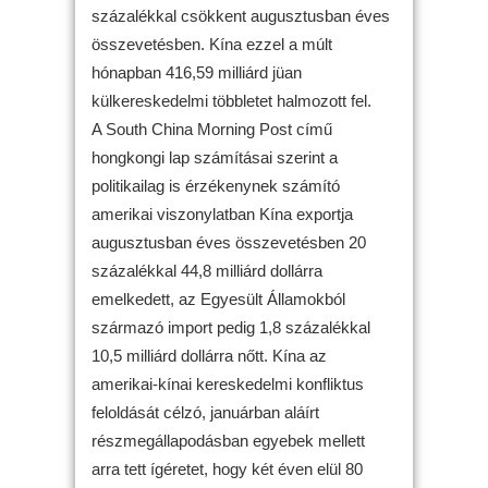
százalékkal csökkent augusztusban éves
összevetésben. Kína ezzel a múlt
hónapban 416,59 milliárd jüan
külkereskedelmi többletet halmozott fel.
A South China Morning Post című
hongkongi lap számításai szerint a
politikailag is érzékenynek számító
amerikai viszonylatban Kína exportja
augusztusban éves összevetésben 20
százalékkal 44,8 milliárd dollárra
emelkedett, az Egyesült Államokból
származó import pedig 1,8 százalékkal
10,5 milliárd dollárra nőtt. Kína az
amerikai-kínai kereskedelmi konfliktus
feloldását célzó, januárban aláírt
részmegállapodásban egyebek mellett
arra tett ígéretet, hogy két éven elül 80