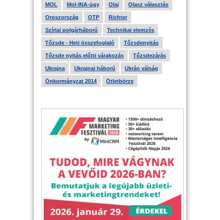
MOL
Mol-INA-ügy
Olaj
Olasz választás
Oroszország
OTP
Richter
Szíriai polgárháború
Technikai elemzés
Tőzsde - Heti összefoglaló
Tőzsdenyitás
Tőzsde nyitás előtti várakozás
Tőzsdezárás
Ukrajna
Ukrajnai háború
Ukrán válság
Önkormányzat 2014
Ötletbörze