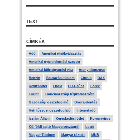
TEXT
CÍMKÉK
Adó
Amerikai elnökválasztás
Amerikai gyorsjelentési szezon
Amerikai költségvetési vita
Arany elemzése
Benzin
Beutazási tilalom
Ciprus
DAX
Devizahitel
Ebola
EU-Csúcs
Forex
Forint
Franciaországi légikatasztrófa
Gazdasági összefoglaló
Gyorsjelentés
Heti tőzsdei összefoglaló
Internetadó
Iszlám Állam
Kereskedési ötlet
Koronavírus
Külföldi sajtó Magyarországról
Lottó
Magyar Telekom
Magyar tőzsde
MNB