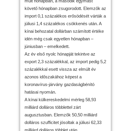
múlt hónapban, a második egymást
követő hónapban zsugorodott. Elemzők az
import 0,1 százalékos erősödését várták a
júliusi 1,4 százalékos csökkenés után. A
kínai behozatal dollárban számított értéke
idén még csak egyetlen hónapban –
júniusban – emelkedett.
Az év első nyolc hónapját tekintve az
export 2,3 százalékkal, az import pedig 5,2
százalékkal esett vissza az elmúlt év
azonos időszakához képest a
koronavírus-járvány gazdaságbénító
hatásai nyomán.
A kínai külkereskedelmi mérleg 58,93
milliárd dolláros többlettel zárt
augusztusban. Elemzők 50,50 milliárd
dolláros szufficitet jósoltak a júliusi 62,33
milliárd dolláros többlet után.