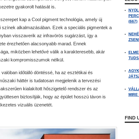
ezetre gyakorolt hatását is.
NYOL
PERC
szerepet kap a Cool pigment technológia, amely új
(667)
ri színek alkalmazásában. Ezek a speciális pigmentek a
NEHÉZ
ányban visszaverik az infravörös sugárzást, így a
ZSENI
klete érezhetően alacsonyabb marad. Ennek
ága, miközben lehetővé válik a karakteresebb, akár
ELME
TUDSZ
szaki kompromisszumok nélkül.
AGYK
valóban időtálló döntéssé, ha az esztétikai és
JÁTSZ
műszaki háttér is tudatosan megjelenik a tervezési
akszerűen kialakított hőszigetelő rendszer és az
VÁLL
MIRE
gyüttesen biztosítják, hogy az épület hosszú távon is
kezetes vizuális üzenetét.
FIND