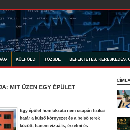
SÁG
KÜLFÖLD
TŐZSDE
BEFEKTETÉS, KERESKEDÉS, 
CÍMLA
JA: MIT ÜZEN EGY ÉPÜLET
Egy épület homlokzata nem csupán fizikai
határ a külső környezet és a belső terek
között, hanem vizuális, érzelmi és