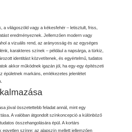
 a világoszöld vagy a kékesfehér – letisztult, friss,
hatást eredményeznek. Jellemzően modern vagy
ahol a vizuális rend, az arányosság és az egységes
énk, karakteres színek – például a napsárga, a türkiz,
ozott identitást közvetítenek, és egyértelmű, tudatos
atok akkor működnek igazán jól, ha egy-egy építészeti
az épületnek markáns, emlékezetes jelenlétet
.
alkalmazása
a jóval összetettebb feladat annál, mint egy
tása. A valóban átgondolt színkoncepció a különböző
 tudatos összehangolására épül. A kortárs
 egyetlen színre: az alapszín mellett jellemzően