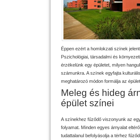
Éppen ezért a homlokzati színek jelen
Pszichológiai, társadalmi és környez
érzékelünk egy épületet, milyen hangul
számunkra. A színek egyfajta kulturál
meghatározó módon formálja az épület i
Meleg és hideg árn
épület színei
A színekhez fűződő viszonyunk az egy
folyamat. Minden egyes árnyalat eltérő 
tudattalanul befolyásolja a térhez fűző