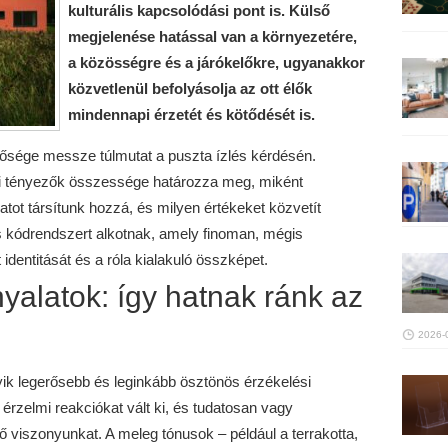
kulturális kapcsolódási pont is. Külső
megjelenése hatással van a környezetére,
a közösségre és a járókelőkre, ugyanakkor
közvetlenül befolyásolja az ott élők
mindennapi érzetét és kötődését is.
tősége messze túlmutat a puszta ízlés kérdésén.
eti tényezők összessége határozza meg, miként
atot társítunk hozzá, és milyen értékeket közvetít
is kódrendszert alkotnak, amely finoman, mégis
dentitását és a róla kialakuló összképet.
yalatok: így hatnak ránk az
2026-
ik legerősebb és leginkább ösztönös érzékelési
érzelmi reakciókat vált ki, és tudatosan vagy
dő viszonyunkat. A meleg tónusok – például a terrakotta,