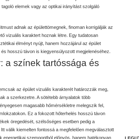
agoló elemek vagy az optikai irányítást szolgáló
itmust adnak az épülettömegnek, finoman korrigálják az
tő vizuális karaktert hoznak létre. Egy tudatosan
ztétikai élményt nyújt, hanem hozzájárul az épület
és hosszú távon is kiegyensúlyozott megjelenéséhez.
: a színek tartóssága és
mcsak az épület vizuális karakterét határozzák meg,
ak a szerkezetre. A sötétebb árnyalatok több
ük lényegesen magasabb hőmérsékletre melegszik fel,
omlokzatokon. Ez a fokozott hőterhelés hosszú távon
tékek öregedését, szélsőséges esetben pedig a
tt válik kiemelten fontossá a megfelelően megválasztott
k energetikai szempontból előnyös, hanem hatékonyan
LEGU