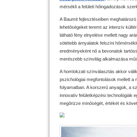
mérsékli a felületi hőingadozások szerk
A Baumit fejlesztéseiben meghatározó 
lehetőségeket teremt az intenzív külté
látható fény elnyelése mellett nagy ar
sötétebb árnyalatok felszíni hőmérsé
eredményeként nő a bevonatok tartóss
merészebb színvilág alkalmazása mű
A homlokzati színválasztás akkor válik 
pszichológiai megfontolások mellett a 
folyamatban. A korszerű anyagok, a sz
innovatív felületképzési technológiák e
megőrizze minőségét, értékét és követ