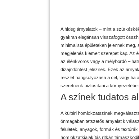
A hideg árnyalatok – mint a szürkéskék,
gyakran elegánsan visszafogott össz
minimalista épületeken jelennek meg, 
megjelenés kiemelt szerepet kap. Az él
az élénkvörös vagy a mélybordó – határ
dizájndöntést jeleznek. Ezek az árnyal
részlet hangsúlyozása a cél, vagy ha 
szeretnénk biztosítani a környezetében
A színek tudatos 
A kültéri homlokzatszínek megválasztás
önmagában tetszetős árnyalat kiválasz
felületek, anyagok, formák és textúrák
homlokzatkialakítás ritkán támaszkodik