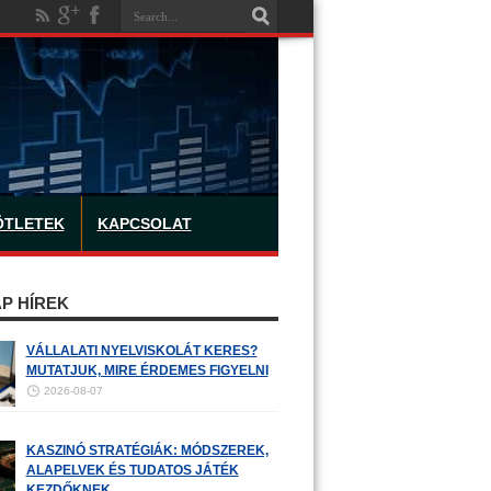
ÖTLETEK
KAPCSOLAT
P HÍREK
VÁLLALATI NYELVISKOLÁT KERES?
MUTATJUK, MIRE ÉRDEMES FIGYELNI
2026-08-07
KASZINÓ STRATÉGIÁK: MÓDSZEREK,
ALAPELVEK ÉS TUDATOS JÁTÉK
KEZDŐKNEK