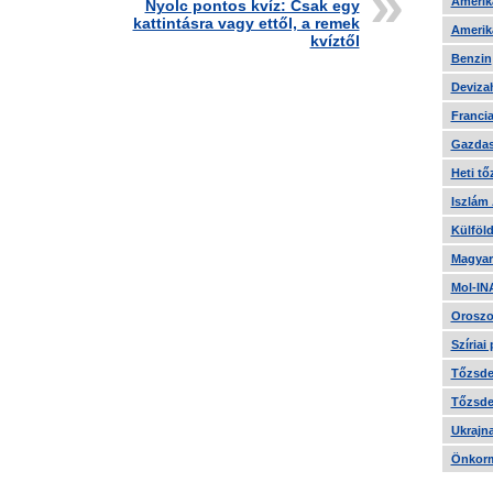
Amerika
Nyolc pontos kvíz: Csak egy
kattintásra vagy ettől, a remek
Amerika
kvíztől
Benzin
Devizah
Francia
Gazdas
Heti tő
Iszlám
Külföld
Magyar
Mol-IN
Oroszo
Szíriai
Tőzsde 
Tőzsde 
Ukrajn
Önkorm