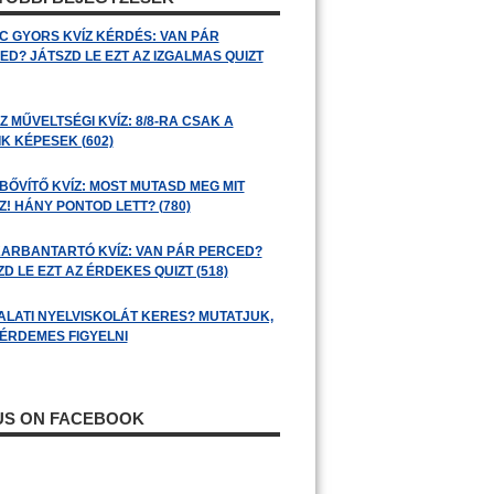
C GYORS KVÍZ KÉRDÉS: VAN PÁR
ED? JÁTSZD LE EZT AZ IZGALMAS QUIZT
 MŰVELTSÉGI KVÍZ: 8/8-RA CSAK A
K KÉPESEK (602)
BŐVÍTŐ KVÍZ: MOST MUTASD MEG MIT
! HÁNY PONTOD LETT? (780)
ARBANTARTÓ KVÍZ: VAN PÁR PERCED?
D LE EZT AZ ÉRDEKES QUIZT (518)
ALATI NYELVISKOLÁT KERES? MUTATJUK,
 ÉRDEMES FIGYELNI
 US ON FACEBOOK