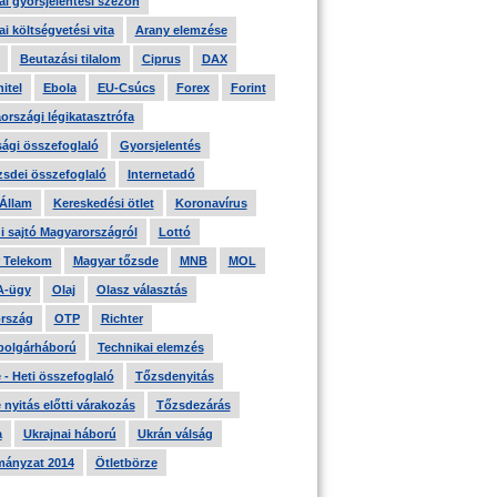
i gyorsjelentési szezon
i költségvetési vita
Arany elemzése
Beutazási tilalom
Ciprus
DAX
itel
Ebola
EU-Csúcs
Forex
Forint
országi légikatasztrófa
ági összefoglaló
Gyorsjelentés
zsdei összefoglaló
Internetadó
 Állam
Kereskedési ötlet
Koronavírus
i sajtó Magyarországról
Lottó
 Telekom
Magyar tőzsde
MNB
MOL
A-ügy
Olaj
Olasz választás
rszág
OTP
Richter
 polgárháború
Technikai elemzés
- Heti összefoglaló
Tőzsdenyitás
nyitás előtti várakozás
Tőzsdezárás
a
Ukrajnai háború
Ukrán válság
ányzat 2014
Ötletbörze