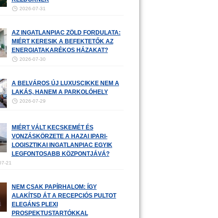
2026-07-31
AZ INGATLANPIAC ZÖLD FORDULATA:
MIÉRT KERESIK A BEFEKTETŐK AZ
ENERGIATAKARÉKOS HÁZAKAT?
2026-07-30
A BELVÁROS ÚJ LUXUSCIKKE NEM A
LAKÁS, HANEM A PARKOLÓHELY
2026-07-29
MIÉRT VÁLT KECSKEMÉT ÉS
VONZÁSKÖRZETE A HAZAI IPARI-
LOGISZTIKAI INGATLANPIAC EGYIK
LEGFONTOSABB KÖZPONTJÁVÁ?
07-21
NEM CSAK PAPÍRHALOM: ÍGY
ALAKÍTSD ÁT A RECEPCIÓS PULTOT
ELEGÁNS PLEXI
PROSPEKTUSTARTÓKKAL