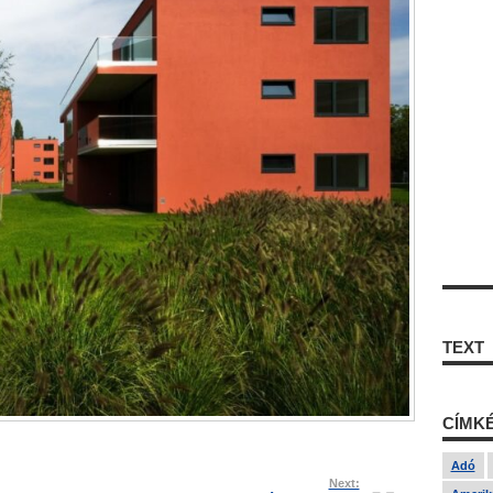
TEXT
CÍMK
Adó
Next: