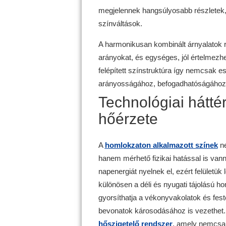
megjelennek hangsúlyosabb részletek, t
színváltások.
A harmonikusan kombinált árnyalatok r
arányokat, és egységes, jól értelmezhe
felépített színstruktúra így nemcsak es
arányosságához, befogadhatóságához 
Technológiai háttér
hőérzete
A
homlokzaton alkalmazott színek
ne
hanem mérhető fizikai hatással is vann
napenergiát nyelnek el, ezért felület
különösen a déli és nyugati tájolású h
gyorsíthatja a vékonyvakolatok és fes
bevonatok károsodásához is vezethet. I
hőszigetelő rendszer
, amely nemcsa