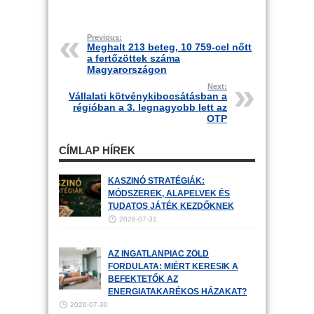
Previous:
Meghalt 213 beteg, 10 759-cel nőtt
a fertőzöttek száma
Magyarországon
Next:
Vállalati kötvénykibocsátásban a
régióban a 3. legnagyobb lett az
OTP
CÍMLAP HÍREK
KASZINÓ STRATÉGIÁK:
MÓDSZEREK, ALAPELVEK ÉS
TUDATOS JÁTÉK KEZDŐKNEK
2026-07-31
AZ INGATLANPIAC ZÖLD
FORDULATA: MIÉRT KERESIK A
BEFEKTETŐK AZ
ENERGIATAKARÉKOS HÁZAKAT?
2026-07-30