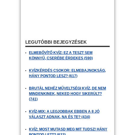
LEGUTÓBBI BEJEGYZÉSEK
ELMEBŐVÍTŐ KVÍZ: EZ A TESZT SEM
KÖNNYŰ, CSERÉBE ÉRDEKES (590)
KVÍZKÉRDÉS CSOKOR: ELMEBAJNOKSÁG,
HÁNY PONTOD LESZ? (617)
BRUTÁL NEHÉZ MŰVELTSÉGI KVÍZ, DE NEM
MINDENKINEK, NEKED HOGY SIKERÜLT?
(741)
KVÍZ-MIX: A LEGJOBBAK EBBEN A 8 JÓ
VÁLASZT ADNAK, NA ÉS TE? (434)
KVÍZ: MOST MUTASD MEG MIT TUDSZ! HÁNY
PONTOD LETT? (633)