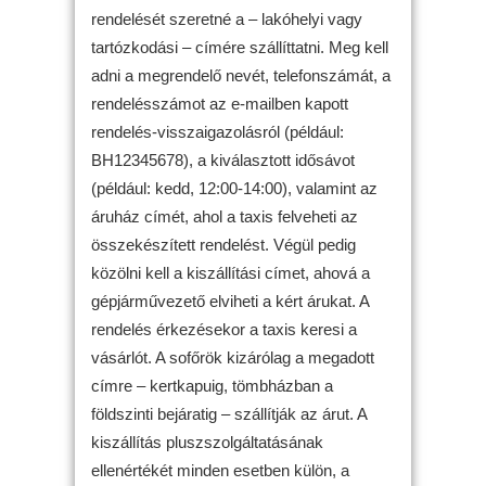
rendelését szeretné a – lakóhelyi vagy
tartózkodási – címére szállíttatni. Meg kell
adni a megrendelő nevét, telefonszámát, a
rendelésszámot az e-mailben kapott
rendelés-visszaigazolásról (például:
BH12345678), a kiválasztott idősávot
(például: kedd, 12:00-14:00), valamint az
áruház címét, ahol a taxis felveheti az
összekészített rendelést. Végül pedig
közölni kell a kiszállítási címet, ahová a
gépjárművezető elviheti a kért árukat. A
rendelés érkezésekor a taxis keresi a
vásárlót. A sofőrök kizárólag a megadott
címre – kertkapuig, tömbházban a
földszinti bejáratig – szállítják az árut. A
kiszállítás pluszszolgáltatásának
ellenértékét minden esetben külön, a