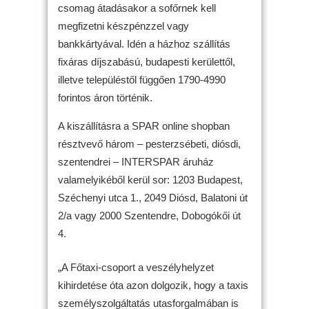
csomag átadásakor a sofőrnek kell
megfizetni készpénzzel vagy
bankkártyával. Idén a házhoz szállítás
fixáras díjszabású, budapesti kerülettől,
illetve településtől függően 1790-4990
forintos áron történik.
A kiszállításra a SPAR online shopban
résztvevő három – pesterzsébeti, diósdi,
szentendrei – INTERSPAR áruház
valamelyikéből kerül sor: 1203 Budapest,
Széchenyi utca 1., 2049 Diósd, Balatoni út
2/a vagy 2000 Szentendre, Dobogókői út
4.
„A Főtaxi-csoport a veszélyhelyzet
kihirdetése óta azon dolgozik, hogy a taxis
személyszolgáltatás utasforgalmában is