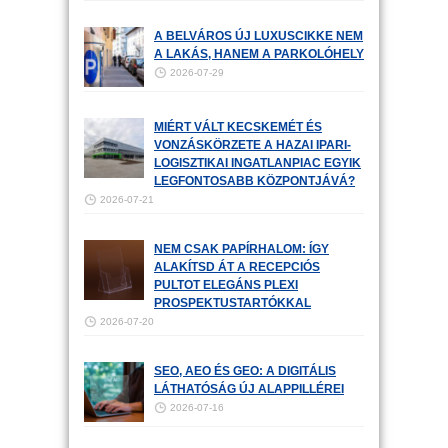
A BELVÁROS ÚJ LUXUSCIKKE NEM
A LAKÁS, HANEM A PARKOLÓHELY
2026-07-29
MIÉRT VÁLT KECSKEMÉT ÉS
VONZÁSKÖRZETE A HAZAI IPARI-
LOGISZTIKAI INGATLANPIAC EGYIK
LEGFONTOSABB KÖZPONTJÁVÁ?
2026-07-21
NEM CSAK PAPÍRHALOM: ÍGY
ALAKÍTSD ÁT A RECEPCIÓS
PULTOT ELEGÁNS PLEXI
PROSPEKTUSTARTÓKKAL
2026-07-20
SEO, AEO ÉS GEO: A DIGITÁLIS
LÁTHATÓSÁG ÚJ ALAPPILLÉREI
2026-07-16