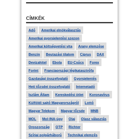
CÍMKÉK
Adó
Amerikai elnökválasztás
Amerikai gyorsjelentési szezon
Amerikai költségvetési vita
Arany elemzése
Benzin
Beutazási tilalom
Ciprus
DAX
Devizahitel
Ebola
EU-Csúcs
Forex
Forint
Franciaországi légikatasztrófa
Gazdasági összefoglaló
Gyorsjelentés
Heti tőzsdei összefoglaló
Internetadó
Iszlám Állam
Kereskedési ötlet
Koronavírus
Külföldi sajtó Magyarországról
Lottó
Magyar Telekom
Magyar tőzsde
MNB
MOL
Mol-INA-ügy
Olaj
Olasz választás
Oroszország
OTP
Richter
Szíriai polgárháború
Technikai elemzés