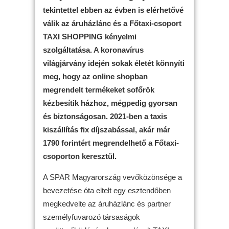
tekintettel ebben az évben is elérhetővé
válik az áruházlánc és a Főtaxi-csoport
TAXI SHOPPING kényelmi
szolgáltatása. A koronavírus
világjárvány idején sokak életét könnyíti
meg, hogy az online shopban
megrendelt termékeket sofőrök
kézbesítik házhoz, mégpedig gyorsan
és biztonságosan. 2021-ben a taxis
kiszállítás fix díjszabással, akár már
1790 forintért megrendelhető a Főtaxi-
csoporton keresztül.
A SPAR Magyarország vevőközönsége a
bevezetése óta eltelt egy esztendőben
megkedvelte az áruházlánc és partner
személyfuvarozó társaságok