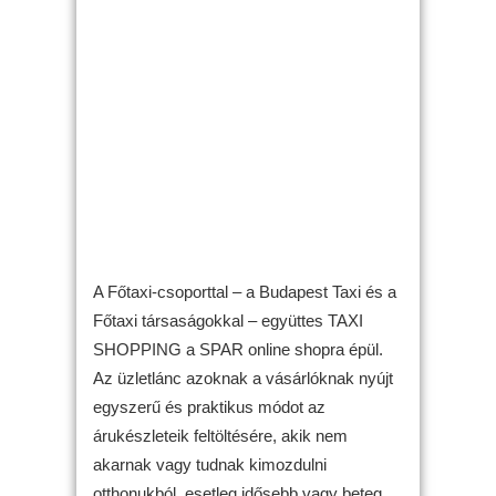
A Főtaxi-csoporttal – a Budapest Taxi és a
Főtaxi társaságokkal – együttes TAXI
SHOPPING a SPAR online shopra épül.
Az üzletlánc azoknak a vásárlóknak nyújt
egyszerű és praktikus módot az
árukészleteik feltöltésére, akik nem
akarnak vagy tudnak kimozdulni
otthonukból, esetleg idősebb vagy beteg