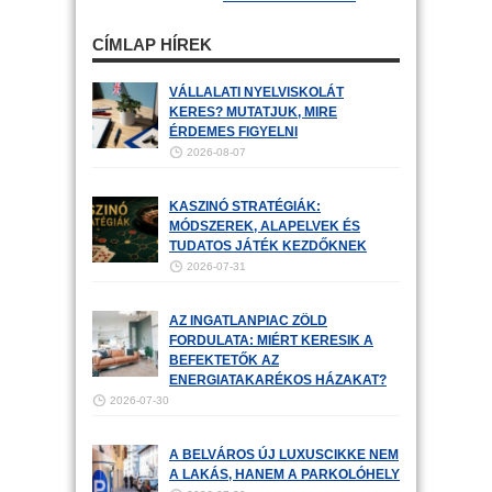
CÍMLAP HÍREK
VÁLLALATI NYELVISKOLÁT
KERES? MUTATJUK, MIRE
ÉRDEMES FIGYELNI
2026-08-07
KASZINÓ STRATÉGIÁK:
MÓDSZEREK, ALAPELVEK ÉS
TUDATOS JÁTÉK KEZDŐKNEK
2026-07-31
AZ INGATLANPIAC ZÖLD
FORDULATA: MIÉRT KERESIK A
BEFEKTETŐK AZ
ENERGIATAKARÉKOS HÁZAKAT?
2026-07-30
A BELVÁROS ÚJ LUXUSCIKKE NEM
A LAKÁS, HANEM A PARKOLÓHELY