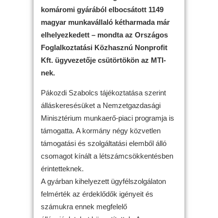
komáromi gyárából elbocsátott 1149
magyar munkavállaló kétharmada már
elhelyezkedett – mondta az Országos
Foglalkoztatási Közhasznú Nonprofit
Kft. ügyvezetője csütörtökön az MTI-
nek.
Pákozdi Szabolcs tájékoztatása szerint
álláskeresésüket a Nemzetgazdasági
Minisztérium munkaerő-piaci programja is
támogatta. A kormány négy közvetlen
támogatási és szolgáltatási elemből álló
csomagot kínált a létszámcsökkentésben
érintetteknek.
A gyárban kihelyezett ügyfélszolgálaton
felmérték az érdeklődők igényeit és
számukra ennek megfelelő