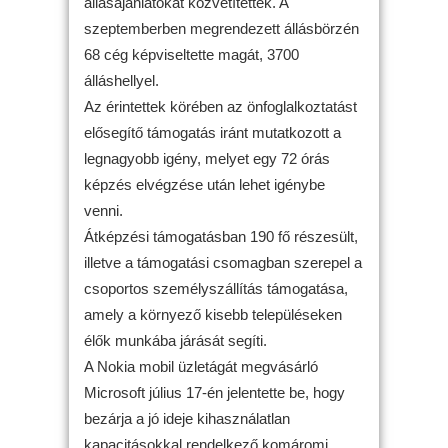
állásajánlatokat közvetítettek. A
szeptemberben megrendezett állásbörzén
68 cég képviseltette magát, 3700
álláshellyel.
Az érintettek körében az önfoglalkoztatást
elősegítő támogatás iránt mutatkozott a
legnagyobb igény, melyet egy 72 órás
képzés elvégzése után lehet igénybe
venni.
Átképzési támogatásban 190 fő részesült,
illetve a támogatási csomagban szerepel a
csoportos személyszállítás támogatása,
amely a környező kisebb településeken
élők munkába járását segíti.
A Nokia mobil üzletágát megvásárló
Microsoft július 17-én jelentette be, hogy
bezárja a jó ideje kihasználatlan
kapacitásokkal rendelkező komáromi