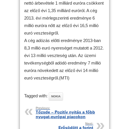
nettó árbevétele 1 milliárd euróra csökkent
az előző évi 1,35 milliárd euróról. A cég
2013. évi mérlegszerinti eredménye 6
millió euróra nőtt az előző évi 16,5 millió
euró veszteségről.
A cég adózás előtti eredménye 2013-ban
8,3 millió euró nyereséget mutatott a 2012.
évi 13 millió veszteség után. Az üzemi
tevékenységből adódó eredmény 7 millió
euróra növekedett az előző évi 14 millió
euró veszteségről.(MTI)
Tagged with:
NOKIA
Previous:
Tőzsde – Pozitív nyitás a főbb
nyugat-európai piacokon
Next:
Erősödött a forint