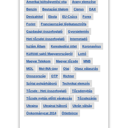
Amerikai költségvetési vita
Arany elemzése
Benzin
Beutazási tilalom
Ciprus
DAX
Devizahitel
Ebola
EU-Csúcs
Forex
Forint
Franciaországi légikatasztrófa
Gazdasági összefoglaló
Gyorsjelentés
Heti tőzsdei összefoglaló
Internetadó
Iszlám Állam
Kereskedési ötlet
Koronavírus
Külföldi sajtó Magyarországról
Lottó
Magyar Telekom
Magyar tőzsde
MNB
MOL
Mol-INA-ügy
Olaj
Olasz választás
Oroszország
OTP
Richter
Szíriai polgárháború
Technikai elemzés
Tőzsde - Heti összefoglaló
Tőzsdenyitás
Tőzsde nyitás előtti várakozás
Tőzsdezárás
Ukrajna
Ukrajnai háború
Ukrán válság
Önkormányzat 2014
Ötletbörze