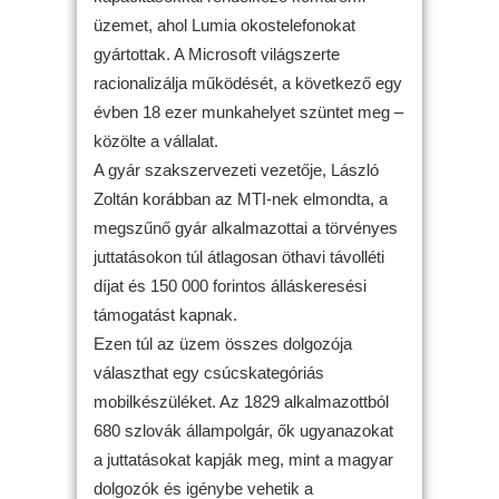
üzemet, ahol Lumia okostelefonokat
gyártottak. A Microsoft világszerte
racionalizálja működését, a következő egy
évben 18 ezer munkahelyet szüntet meg –
közölte a vállalat.
A gyár szakszervezeti vezetője, László
Zoltán korábban az MTI-nek elmondta, a
megszűnő gyár alkalmazottai a törvényes
juttatásokon túl átlagosan öthavi távolléti
díjat és 150 000 forintos álláskeresési
támogatást kapnak.
Ezen túl az üzem összes dolgozója
választhat egy csúcskategóriás
mobilkészüléket. Az 1829 alkalmazottból
680 szlovák állampolgár, ők ugyanazokat
a juttatásokat kapják meg, mint a magyar
dolgozók és igénybe vehetik a