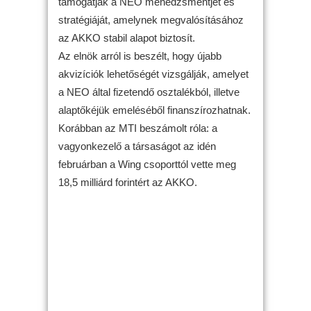
támogatják a NEO menedzsmentjét és
stratégiáját, amelynek megvalósításához
az AKKO stabil alapot biztosít.
Az elnök arról is beszélt, hogy újabb
akvizíciók lehetőségét vizsgálják, amelyet
a NEO által fizetendő osztalékból, illetve
alaptőkéjük emeléséből finanszírozhatnak.
Korábban az MTI beszámolt róla: a
vagyonkezelő a társaságot az idén
februárban a Wing csoporttól vette meg
18,5 milliárd forintért az AKKO.