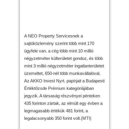
A NEO Property Servicesnek a
sajtóközlemény szerint több mint 170
ügyfele van, a cég több mint 10 millió
négyzetméter külterületet gondoz, és több
mint 3 millió négyzetméter ingatlanterületet
üzemeltet, 650-nél több munkavállalóval.
Az AKKO Invest Nyrt. papírjait a Budapesti
Értéktőzsde Prémium kategóriájában
jegyzik. A társaság részvényei pénteken
435 forinton zártak, az elmúlt egy évben a
legmagasabb értékük 481 forint, a
legalacsonyabb 350 forint volt.(MTI)