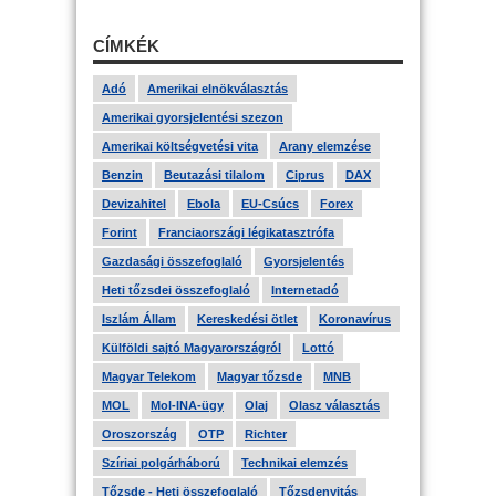
CÍMKÉK
Adó
Amerikai elnökválasztás
Amerikai gyorsjelentési szezon
Amerikai költségvetési vita
Arany elemzése
Benzin
Beutazási tilalom
Ciprus
DAX
Devizahitel
Ebola
EU-Csúcs
Forex
Forint
Franciaországi légikatasztrófa
Gazdasági összefoglaló
Gyorsjelentés
Heti tőzsdei összefoglaló
Internetadó
Iszlám Állam
Kereskedési ötlet
Koronavírus
Külföldi sajtó Magyarországról
Lottó
Magyar Telekom
Magyar tőzsde
MNB
MOL
Mol-INA-ügy
Olaj
Olasz választás
Oroszország
OTP
Richter
Szíriai polgárháború
Technikai elemzés
Tőzsde - Heti összefoglaló
Tőzsdenyitás