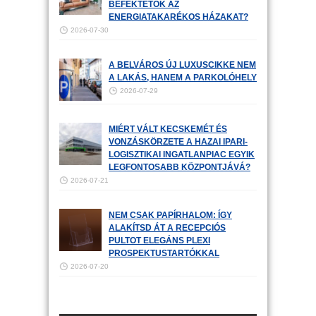
BEFEKTETŐK AZ
ENERGIATAKARÉKOS HÁZAKAT?
2026-07-30
A BELVÁROS ÚJ LUXUSCIKKE NEM
A LAKÁS, HANEM A PARKOLÓHELY
2026-07-29
MIÉRT VÁLT KECSKEMÉT ÉS
VONZÁSKÖRZETE A HAZAI IPARI-
LOGISZTIKAI INGATLANPIAC EGYIK
LEGFONTOSABB KÖZPONTJÁVÁ?
2026-07-21
NEM CSAK PAPÍRHALOM: ÍGY
ALAKÍTSD ÁT A RECEPCIÓS
PULTOT ELEGÁNS PLEXI
PROSPEKTUSTARTÓKKAL
2026-07-20