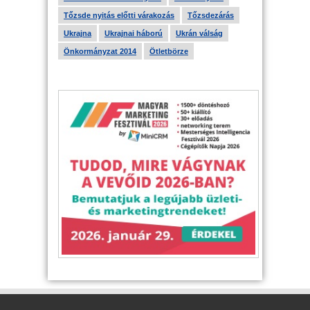
Tőzsde nyitás előtti várakozás
Tőzsdezárás
Ukrajna
Ukrajnai háború
Ukrán válság
Önkormányzat 2014
Ötletbörze