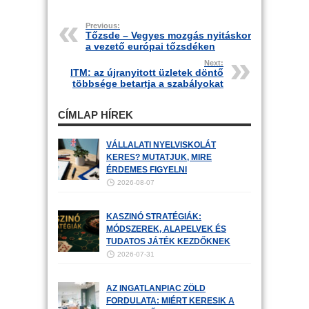
Previous:
Tőzsde – Vegyes mozgás nyitáskor
a vezető európai tőzsdéken
Next:
ITM: az újranyitott üzletek döntő
többsége betartja a szabályokat
CÍMLAP HÍREK
VÁLLALATI NYELVISKOLÁT
KERES? MUTATJUK, MIRE
ÉRDEMES FIGYELNI
2026-08-07
KASZINÓ STRATÉGIÁK:
MÓDSZEREK, ALAPELVEK ÉS
TUDATOS JÁTÉK KEZDŐKNEK
2026-07-31
AZ INGATLANPIAC ZÖLD
FORDULATA: MIÉRT KERESIK A