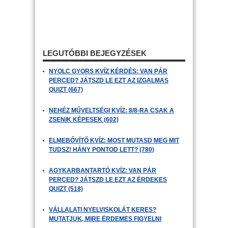
LEGUTÓBBI BEJEGYZÉSEK
NYOLC GYORS KVÍZ KÉRDÉS: VAN PÁR
PERCED? JÁTSZD LE EZT AZ IZGALMAS
QUIZT (667)
NEHÉZ MŰVELTSÉGI KVÍZ: 8/8-RA CSAK A
ZSENIK KÉPESEK (602)
ELMEBŐVÍTŐ KVÍZ: MOST MUTASD MEG MIT
TUDSZ! HÁNY PONTOD LETT? (780)
AGYKARBANTARTÓ KVÍZ: VAN PÁR
PERCED? JÁTSZD LE EZT AZ ÉRDEKES
QUIZT (518)
VÁLLALATI NYELVISKOLÁT KERES?
MUTATJUK, MIRE ÉRDEMES FIGYELNI