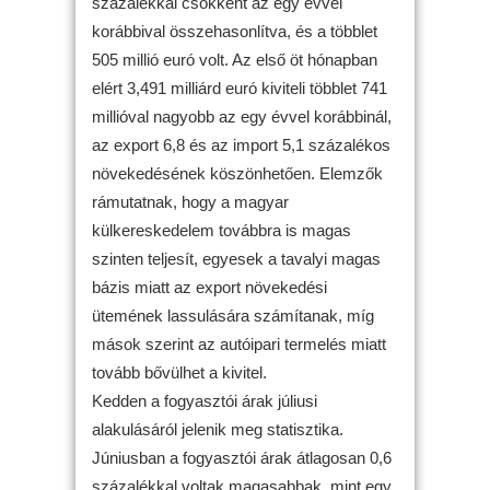
százalékkal csökkent az egy évvel
korábbival összehasonlítva, és a többlet
505 millió euró volt. Az első öt hónapban
elért 3,491 milliárd euró kiviteli többlet 741
millióval nagyobb az egy évvel korábbinál,
az export 6,8 és az import 5,1 százalékos
növekedésének köszönhetően. Elemzők
rámutatnak, hogy a magyar
külkereskedelem továbbra is magas
szinten teljesít, egyesek a tavalyi magas
bázis miatt az export növekedési
ütemének lassulására számítanak, míg
mások szerint az autóipari termelés miatt
tovább bővülhet a kivitel.
Kedden a fogyasztói árak júliusi
alakulásáról jelenik meg statisztika.
Júniusban a fogyasztói árak átlagosan 0,6
százalékkal voltak magasabbak, mint egy