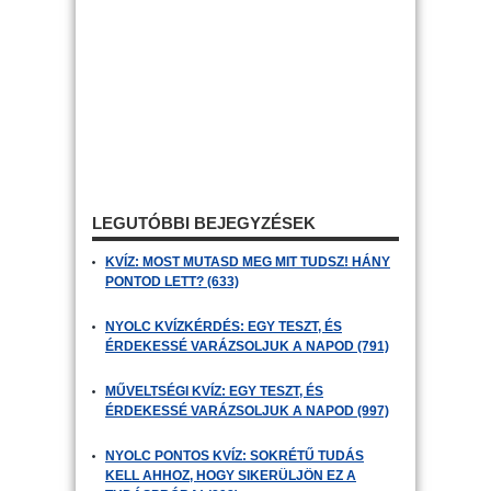
LEGUTÓBBI BEJEGYZÉSEK
KVÍZ: MOST MUTASD MEG MIT TUDSZ! HÁNY
PONTOD LETT? (633)
NYOLC KVÍZKÉRDÉS: EGY TESZT, ÉS
ÉRDEKESSÉ VARÁZSOLJUK A NAPOD (791)
MŰVELTSÉGI KVÍZ: EGY TESZT, ÉS
ÉRDEKESSÉ VARÁZSOLJUK A NAPOD (997)
NYOLC PONTOS KVÍZ: SOKRÉTŰ TUDÁS
KELL AHHOZ, HOGY SIKERÜLJÖN EZ A