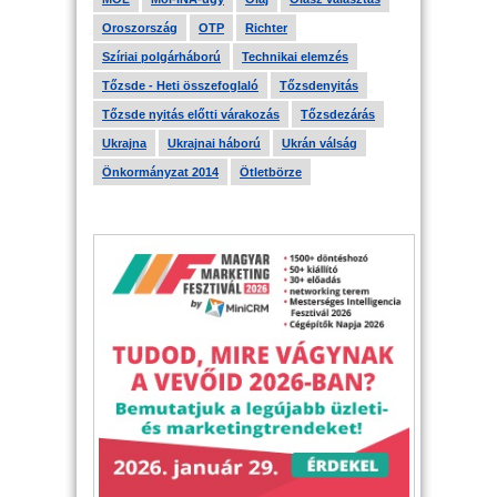
Oroszország
OTP
Richter
Szíriai polgárháború
Technikai elemzés
Tőzsde - Heti összefoglaló
Tőzsdenyitás
Tőzsde nyitás előtti várakozás
Tőzsdezárás
Ukrajna
Ukrajnai háború
Ukrán válság
Önkormányzat 2014
Ötletbörze