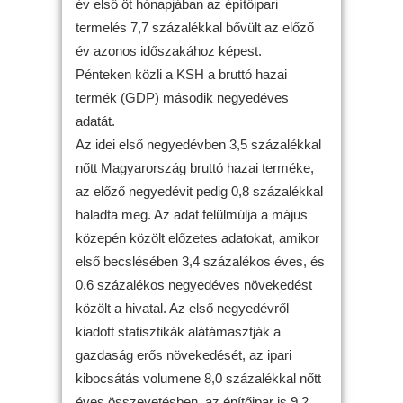
év első öt hónapjában az építőipari
termelés 7,7 százalékkal bővült az előző
év azonos időszakához képest.
Pénteken közli a KSH a bruttó hazai
termék (GDP) második negyedéves
adatát.
Az idei első negyedévben 3,5 százalékkal
nőtt Magyarország bruttó hazai terméke,
az előző negyedévit pedig 0,8 százalékkal
haladta meg. Az adat felülmúlja a május
közepén közölt előzetes adatokat, amikor
első becslésében 3,4 százalékos éves, és
0,6 százalékos negyedéves növekedést
közölt a hivatal. Az első negyedévről
kiadott statisztikák alátámasztják a
gazdaság erős növekedését, az ipari
kibocsátás volumene 8,0 százalékkal nőtt
éves összevetésben, az építőipar is 9,2