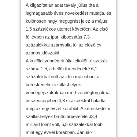
A kiigazítatlan adat tavaly július óta a
legmagasabb éves növekedést mutatja, és
különösen nagy megugrást jelez a májusi
1,6 százalékos ütemet követően. Az első
fél évben az ipari kibocsátás 7,3
százalékkal szárnyalta túl az előző év
azonos időszakit.
A külföldi vendégek által eltöltött éjszakák
száma 1,9, a belföldi vendégeké 6,1
százalékkal nőtt az idén májusban, a
kereskedelmi szálláshelyek
vendégéjszakákban mért vendégforgalma
összességében 3,8 százalékkal haladta
meg az egy évvel korábbit. A kereskedelmi
szálláshelyek bruttó árbevétele 33,4
milliárd forint volt, 5,5 százalékkal több,
mint egy évvel korábban. Január-