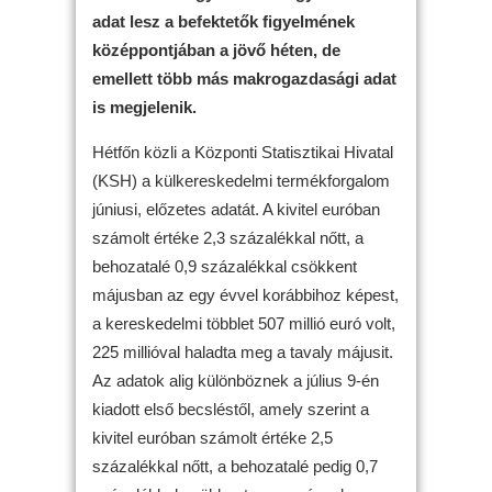
adat lesz a befektetők figyelmének
középpontjában a jövő héten, de
emellett több más makrogazdasági adat
is megjelenik.
Hétfőn közli a Központi Statisztikai Hivatal
(KSH) a külkereskedelmi termékforgalom
júniusi, előzetes adatát. A kivitel euróban
számolt értéke 2,3 százalékkal nőtt, a
behozatalé 0,9 százalékkal csökkent
májusban az egy évvel korábbihoz képest,
a kereskedelmi többlet 507 millió euró volt,
225 millióval haladta meg a tavaly májusit.
Az adatok alig különböznek a július 9-én
kiadott első becsléstől, amely szerint a
kivitel euróban számolt értéke 2,5
százalékkal nőtt, a behozatalé pedig 0,7