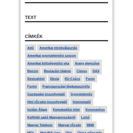
TEXT
CÍMKÉK
Adó
Amerikai elnökválasztás
Amerikai gyorsjelentési szezon
Amerikai költségvetési vita
Arany elemzése
Benzin
Beutazási tilalom
Ciprus
DAX
Devizahitel
Ebola
EU-Csúcs
Forex
Forint
Franciaországi légikatasztrófa
Gazdasági összefoglaló
Gyorsjelentés
Heti tőzsdei összefoglaló
Internetadó
Iszlám Állam
Kereskedési ötlet
Koronavírus
Külföldi sajtó Magyarországról
Lottó
Magyar Telekom
Magyar tőzsde
MNB
MOL
Mol-INA-ügy
Olaj
Olasz választás