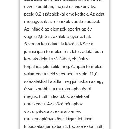
évvel korábban, májushoz viszonyítva
pedig 0,2 százalékkal emelkedtek. Az adat
megegyezik az elemzők várakozásával.
Az infláció az elemzők szerint az év
végéig 2,5-3 százalékra gyorsulhat.
Szerdán két adatot is közöl a KSH: a
júniusi ipari termelés részletes adatát és a
kereskedelmi szálláshelyek júniusi
forgalmát jelentetik meg. Az ipari termelés
volumene az előzetes adat szerint 11,0
százalékkal haladta meg júniusban az egy
évvel korábbit, a munkanaphatástól
megtisztított index 6,0 százalékkal
emelkedett. Az előző hónaphoz
viszonyítva a szezonálisan és
munkanaptényezővel kiigazított ipari
kibocsátás júniusban 1,1 százalékkal nőtt.