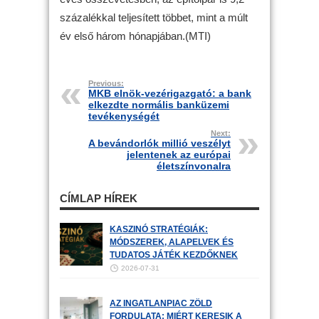
százalékkal teljesített többet, mint a múlt
év első három hónapjában.(MTI)
Previous:
MKB elnök-vezérigazgató: a bank
elkezdte normális banküzemi
tevékenységét
Next:
A bevándorlók millió veszélyt
jelentenek az európai
életszínvonalra
CÍMLAP HÍREK
KASZINÓ STRATÉGIÁK:
MÓDSZEREK, ALAPELVEK ÉS
TUDATOS JÁTÉK KEZDŐKNEK
2026-07-31
AZ INGATLANPIAC ZÖLD
FORDULATA: MIÉRT KERESIK A