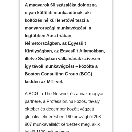
A magyarok 60 százaléka dolgozna
olyan külföldi munkaadónak, aki
költözés nélkül lehetővé teszi a
magyarországi munkavégzést, a
legtöbben Ausztriában,
Németországban, az Egyesült
Királyságban, az Egyesült Államokban,
illetve Svájcban vállalnának szívesen
így távoli munkavégzést – közölte a
Boston Consulting Group (BCG)
kedden az MTI-vel.
A BCG, a The Network és annak magyar
partnere, a Profession.hu közös, tavaly
október és december között végzett
globális felmérésben 190 országból 208
807 munkavállalót kérdeztek meg, akik
közül 1100 volt magyar.