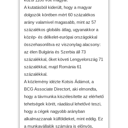
A kutatásból kiderült, hogy a magyar
dolgozók körében mért 60 százalékos
arány valamivel magasabb, mint az 57
százalékos globális átlag, ugyanakkor a
közép- és délkelet-európai országokkal
összehasonlítva ez viszonylag alacsony:
az élen Bulgária és Szerbia áll 73
százalékkal, őket követi Lengyelország 71
százalékkal, majd Románia 61
százalékkal.
A közlemény idézte Kotsis Ádámot, a
BCG Associate Directort, aki elmondta,
hogy a távmunka kiszélesítette az elérhető
tehetségek körét, ráadásul lehetővé teszi,
hogy a cégek nagyobb arányban
alkalmazzanak külföldieket, mint eddig. Ez
a munkavállalók számára is előnyös,