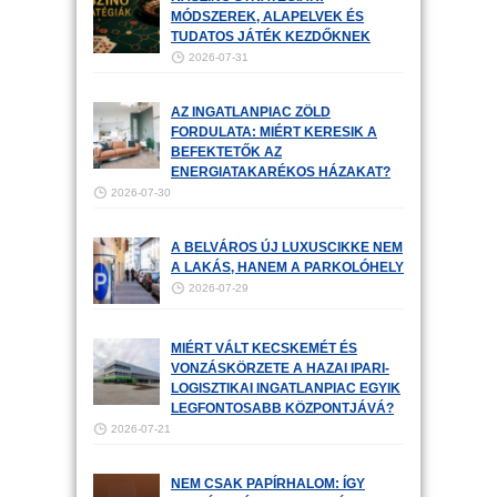
MÓDSZEREK, ALAPELVEK ÉS
TUDATOS JÁTÉK KEZDŐKNEK
2026-07-31
AZ INGATLANPIAC ZÖLD
FORDULATA: MIÉRT KERESIK A
BEFEKTETŐK AZ
ENERGIATAKARÉKOS HÁZAKAT?
2026-07-30
A BELVÁROS ÚJ LUXUSCIKKE NEM
A LAKÁS, HANEM A PARKOLÓHELY
2026-07-29
MIÉRT VÁLT KECSKEMÉT ÉS
VONZÁSKÖRZETE A HAZAI IPARI-
LOGISZTIKAI INGATLANPIAC EGYIK
LEGFONTOSABB KÖZPONTJÁVÁ?
2026-07-21
NEM CSAK PAPÍRHALOM: ÍGY