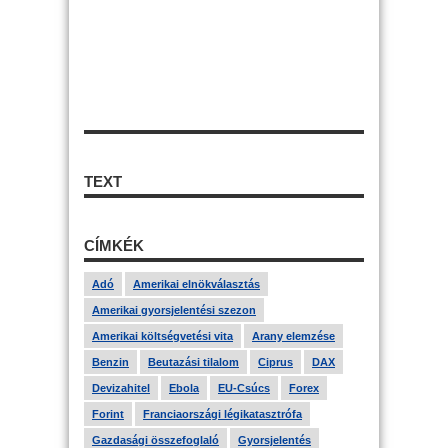
TEXT
CÍMKÉK
Adó
Amerikai elnökválasztás
Amerikai gyorsjelentési szezon
Amerikai költségvetési vita
Arany elemzése
Benzin
Beutazási tilalom
Ciprus
DAX
Devizahitel
Ebola
EU-Csúcs
Forex
Forint
Franciaországi légikatasztrófa
Gazdasági összefoglaló
Gyorsjelentés