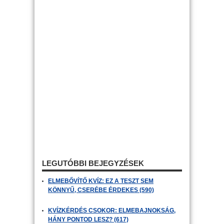
LEGUTÓBBI BEJEGYZÉSEK
ELMEBŐVÍTŐ KVÍZ: EZ A TESZT SEM
KÖNNYŰ, CSERÉBE ÉRDEKES (590)
KVÍZKÉRDÉS CSOKOR: ELMEBAJNOKSÁG,
HÁNY PONTOD LESZ? (617)