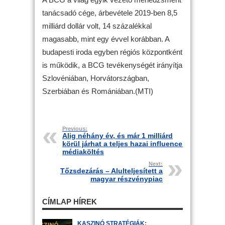
tanácsadó cége, árbevétele 2019-ben 8,5
milliárd dollár volt, 14 százalékkal
magasabb, mint egy évvel korábban. A
budapesti iroda egyben régiós központként
is működik, a BCG tevékenységét irányítja
Szlovéniában, Horvátországban,
Szerbiában és Romániában.(MTI)
Previous:
Alig néhány év, és már 1 milliárd
körül járhat a teljes hazai influencer
médiaköltés
Next:
Tőzsdezárás – Alulteljesített a
magyar részvénypiac
CÍMLAP HÍREK
KASZINÓ STRATÉGIÁK: