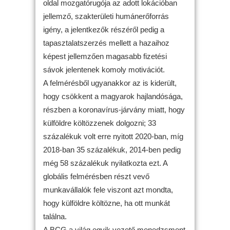
oldal mozgatórugója az adott lokációban
jellemző, szakterületi humánerőforrás
igény, a jelentkezők részéről pedig a
tapasztalatszerzés mellett a hazaihoz
képest jellemzően magasabb fizetési
sávok jelentenek komoly motivációt.
A felmérésből ugyanakkor az is kiderült,
hogy csökkent a magyarok hajlandósága,
részben a koronavírus-járvány miatt, hogy
külföldre költözzenek dolgozni; 33
százalékuk volt erre nyitott 2020-ban, míg
2018-ban 35 százalékuk, 2014-ben pedig
még 58 százalékuk nyilatkozta ezt. A
globális felmérésben részt vevő
munkavállalók fele viszont azt mondta,
hogy külföldre költözne, ha ott munkát
találna.
A BCG a világ egyik vezető menedzsment