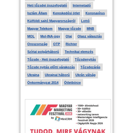
Heti tőzsdei összefoglaló
Internetadó
Iszlám Állam
Kereskedési ötlet
Koronavírus
Külföldi sajtó Magyarországról
Lottó
Magyar Telekom
Magyar tőzsde
MNB
MOL
Mol-INA-ügy
Olaj
Olasz választás
Oroszország
OTP
Richter
Szíriai polgárháború
Technikai elemzés
Tőzsde - Heti összefoglaló
Tőzsdenyitás
Tőzsde nyitás előtti várakozás
Tőzsdezárás
Ukrajna
Ukrajnai háború
Ukrán válság
Önkormányzat 2014
Ötletbörze