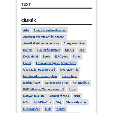
TEXT
CÍMKÉK
Adó
Amerikai elnökválasztás
Amerikai gyorsjelentési szezon
Amerikai költségvetési vita
Arany elemzése
Benzin
Beutazási tilalom
Ciprus
DAX
Devizahitel
Ebola
EU-Csúcs
Forex
Forint
Franciaországi légikatasztrófa
Gazdasági összefoglaló
Gyorsjelentés
Heti tőzsdei összefoglaló
Internetadó
Iszlám Állam
Kereskedési ötlet
Koronavírus
Külföldi sajtó Magyarországról
Lottó
Magyar Telekom
Magyar tőzsde
MNB
MOL
Mol-INA-ügy
Olaj
Olasz választás
Oroszország
OTP
Richter