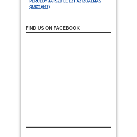
PERCED? JÁTSZD LE EZT AZ IZGALMAS
QUIZT (667)
FIND US ON FACEBOOK