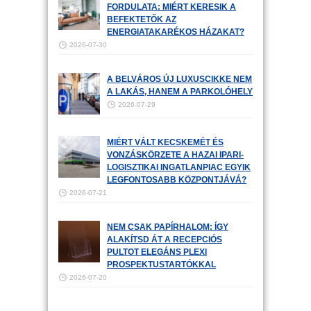
FORDULATA: MIÉRT KERESIK A
BEFEKTETŐK AZ
ENERGIATAKARÉKOS HÁZAKAT?
2026-07-30
A BELVÁROS ÚJ LUXUSCIKKE NEM
A LAKÁS, HANEM A PARKOLÓHELY
2026-07-29
MIÉRT VÁLT KECSKEMÉT ÉS
VONZÁSKÖRZETE A HAZAI IPARI-
LOGISZTIKAI INGATLANPIAC EGYIK
LEGFONTOSABB KÖZPONTJÁVÁ?
2026-07-21
NEM CSAK PAPÍRHALOM: ÍGY
ALAKÍTSD ÁT A RECEPCIÓS
PULTOT ELEGÁNS PLEXI
PROSPEKTUSTARTÓKKAL
2026-07-20