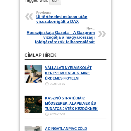
Tagged with:
GDP
Previous:
Új történelmi csúcsa után
visszakorrigált a DAX
Next:
Rosszijszkaja Gazeta – A Gazprom
vizsgálja a magyarországi
földgáztározók felhasználását
CÍMLAP HÍREK
VÁLLALATI NYELVISKOLÁT
KERES? MUTATJUK, MIRE
ÉRDEMES FIGYELNI
2026-08-07
KASZINÓ STRATÉGIÁK:
MÓDSZEREK, ALAPELVEK ÉS
TUDATOS JÁTÉK KEZDŐKNEK
2026-07-31
AZ INGATLANPIAC ZÖLD