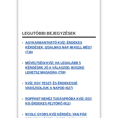
LEGUTÓBBI BEJEGYZÉSEK
AGYKARBANTARTÓ KVÍZ: ÉRDEKES
KÉRDÉSEK, IZGALMAS NAP, MI KELL MÉG?
(736)
MŰVELTSÉGI KVÍZ: HA LEGALÁBB 5
KÉRDÉSRE JÓ A VÁLASZOD, BÜSZKE
LEHETSZ MAGADRA (759)
KVÍZ: EGY TESZT, ÉS ÉRDEKESSÉ
VARÁZSOLJUK A NAPOD (627)
ROPPANT NEHÉZ TUDÁSPRÓBA KVÍZ: EGY
KIS ÉRDEKES FEJTÖRŐ (811)
NYOLC GYORS KVÍZ KÉRDÉS: VAN PÁR