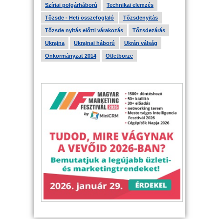
Szíriai polgárháború
Technikai elemzés
Tőzsde - Heti összefoglaló
Tőzsdenyitás
Tőzsde nyitás előtti várakozás
Tőzsdezárás
Ukrajna
Ukrajnai háború
Ukrán válság
Önkormányzat 2014
Ötletbörze