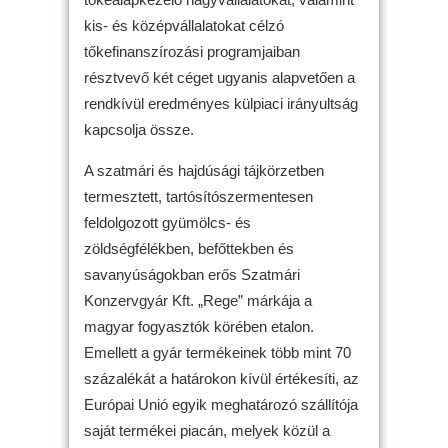
kis- és középvállalatokat célzó
tőkefinanszírozási programjaiban
résztvevő két céget ugyanis alapvetően a
rendkívül eredményes külpiaci irányultság
kapcsolja össze.
A szatmári és hajdúsági tájkörzetben
termesztett, tartósítószermentesen
feldolgozott gyümölcs- és
zöldségfélékben, befőttekben és
savanyúságokban erős Szatmári
Konzervgyár Kft. „Rege” márkája a
magyar fogyasztók körében etalon.
Emellett a gyár termékeinek több mint 70
százalékát a határokon kívül értékesíti, az
Európai Unió egyik meghatározó szállítója
saját termékei piacán, melyek közül a