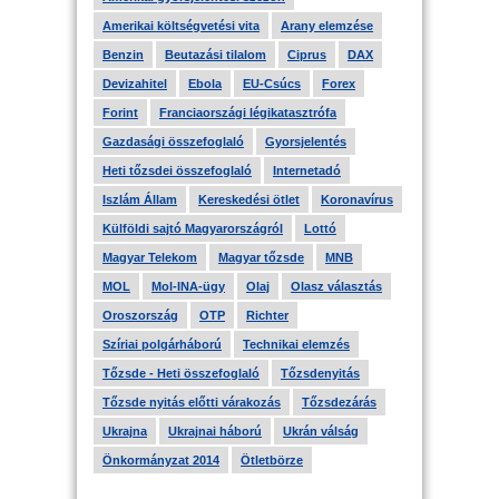
Amerikai költségvetési vita
Arany elemzése
Benzin
Beutazási tilalom
Ciprus
DAX
Devizahitel
Ebola
EU-Csúcs
Forex
Forint
Franciaországi légikatasztrófa
Gazdasági összefoglaló
Gyorsjelentés
Heti tőzsdei összefoglaló
Internetadó
Iszlám Állam
Kereskedési ötlet
Koronavírus
Külföldi sajtó Magyarországról
Lottó
Magyar Telekom
Magyar tőzsde
MNB
MOL
Mol-INA-ügy
Olaj
Olasz választás
Oroszország
OTP
Richter
Szíriai polgárháború
Technikai elemzés
Tőzsde - Heti összefoglaló
Tőzsdenyitás
Tőzsde nyitás előtti várakozás
Tőzsdezárás
Ukrajna
Ukrajnai háború
Ukrán válság
Önkormányzat 2014
Ötletbörze