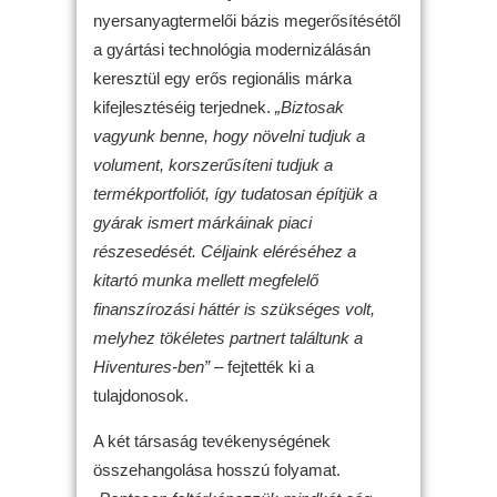
nyersanyagtermelői bázis megerősítésétől
a gyártási technológia modernizálásán
keresztül egy erős regionális márka
kifejlesztéséig terjednek.
„Biztosak
vagyunk benne, hogy növelni tudjuk a
volument, korszerűsíteni tudjuk a
termékportfoliót, így tudatosan építjük a
gyárak ismert márkáinak piaci
részesedését. Céljaink eléréséhez a
kitartó munka mellett megfelelő
finanszírozási háttér is szükséges volt,
melyhez tökéletes partnert találtunk a
Hiventures-ben”
– fejtették ki a
tulajdonosok.
A két társaság tevékenységének
összehangolása hosszú folyamat.