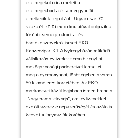
csemegekukorica mellett a
csemegeuborka és a meggybefőtt
emelkedik ki leginkább. Ugyancsak 70
százalék körüli exportmutatóval dolgozik a
főként csemegekukorica- és
borsókonzervekről ismert EKO
Konzervipari Kft. A Nyíregyházán működő
vállalkozás évtizedek során bizonyított
mezőgazdasági partnereivel termelteti
meg a nyersanyagot, többségében a város
50 kilométeres körzetében. Az EKO
márkanevei közül legjobban ismert brand a
„Nagymama lekvárja”, ami évtizedekkel
ezelőtt szerezte népszerűségét és azóta is
kedvelt a fogyasztók körében.