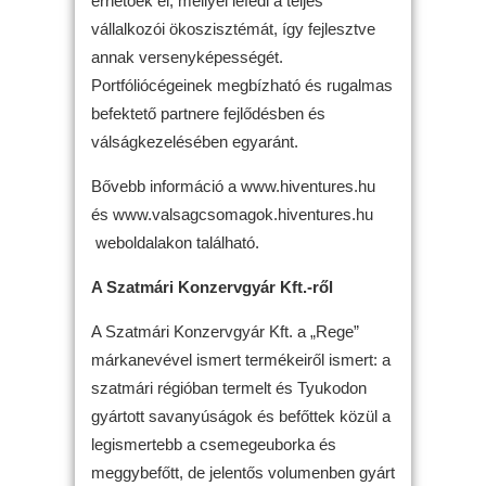
érhetőek el, mellyel lefedi a teljes
vállalkozói ökoszisztémát, így fejlesztve
annak versenyképességét.
Portfóliócégeinek megbízható és rugalmas
befektető partnere fejlődésben és
válságkezelésében egyaránt.
Bővebb információ a www.hiventures.hu
és www.valsagcsomagok.hiventures.hu
weboldalakon található.
A Szatmári Konzervgyár Kft.-ről
A Szatmári Konzervgyár Kft. a „Rege”
márkanevével ismert termékeiről ismert: a
szatmári régióban termelt és Tyukodon
gyártott savanyúságok és befőttek közül a
legismertebb a csemegeuborka és
meggybefőtt, de jelentős volumenben gyárt