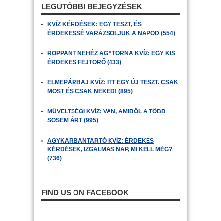
LEGUTÓBBI BEJEGYZÉSEK
KVÍZ KÉRDÉSEK: EGY TESZT, ÉS
ÉRDEKESSÉ VARÁZSOLJUK A NAPOD (554)
ROPPANT NEHÉZ AGYTORNA KVÍZ: EGY KIS
ÉRDEKES FEJTÖRŐ (433)
ELMEPÁRBAJ KVÍZ: ITT EGY ÚJ TESZT. CSAK
MOST ÉS CSAK NEKED! (895)
MŰVELTSÉGI KVÍZ: VAN, AMIBŐL A TÖBB
SOSEM ÁRT (995)
AGYKARBANTARTÓ KVÍZ: ÉRDEKES
KÉRDÉSEK, IZGALMAS NAP, MI KELL MÉG?
(736)
FIND US ON FACEBOOK