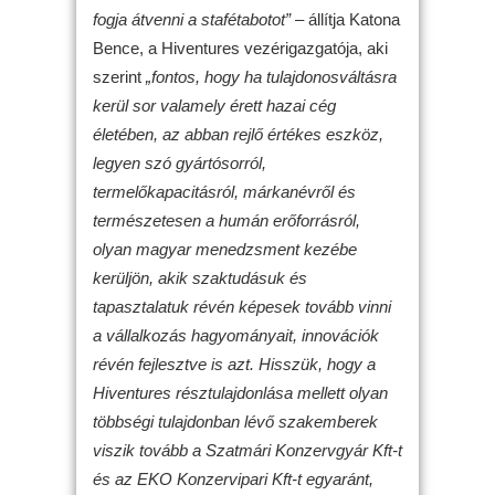
fogja átvenni a stafétabotot”
– állítja Katona
Bence, a Hiventures vezérigazgatója, aki
szerint
„fontos, hogy ha tulajdonosváltásra
kerül sor valamely érett hazai cég
életében, az abban rejlő értékes eszköz,
legyen szó gyártósorról,
termelőkapacitásról, márkanévről és
természetesen a humán erőforrásról,
olyan magyar menedzsment kezébe
kerüljön, akik szaktudásuk és
tapasztalatuk révén képesek tovább vinni
a vállalkozás hagyományait, innovációk
révén fejlesztve is azt. Hisszük, hogy a
Hiventures résztulajdonlása mellett olyan
többségi tulajdonban lévő szakemberek
viszik tovább a Szatmári Konzervgyár Kft-t
és az EKO Konzervipari Kft-t egyaránt,