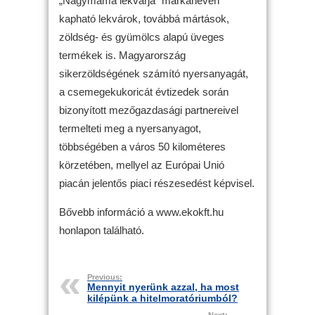
„Nagymama lekvárja” márkanéven
kapható lekvárok, továbbá mártások,
zöldség- és gyümölcs alapú üveges
termékek is. Magyarország
sikerzöldségének számító nyersanyagát,
a csemegekukoricát évtizedek során
bizonyított mezőgazdasági partnereivel
termelteti meg a nyersanyagot,
többségében a város 50 kilométeres
körzetében, mellyel az Európai Unió
piacán jelentős piaci részesedést képvisel.
Bővebb információ a www.ekokft.hu
honlapon található.
Previous:
Mennyit nyerünk azzal, ha most
kilépünk a hitelmoratóriumból?