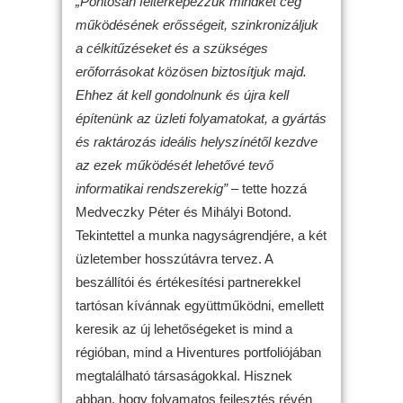
„Pontosan feltérképezzük mindkét cég
működésének erősségeit, szinkronizáljuk
a célkitűzéseket és a szükséges
erőforrásokat közösen biztosítjuk majd.
Ehhez át kell gondolnunk és újra kell
építenünk az üzleti folyamatokat, a gyártás
és raktározás ideális helyszínétől kezdve
az ezek működését lehetővé tevő
informatikai rendszerekig”
– tette hozzá
Medveczky Péter és Mihályi Botond.
Tekintettel a munka nagyságrendjére, a két
üzletember hosszútávra tervez. A
beszállítói és értékesítési partnerekkel
tartósan kívánnak együttműködni, emellett
keresik az új lehetőségeket is mind a
régióban, mind a Hiventures portfoliójában
megtalálható társaságokkal. Hisznek
abban, hogy folyamatos fejlesztés révén