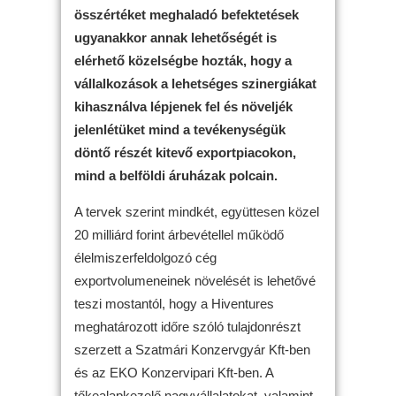
összértéket meghaladó befektetések
ugyanakkor annak lehetőségét is
elérhető közelségbe hozták, hogy a
vállalkozások a lehetséges szinergiákat
kihasználva lépjenek fel és növeljék
jelenlétüket mind a tevékenységük
döntő részét kitevő exportpiacokon,
mind a belföldi áruházak polcain.
A tervek szerint mindkét, együttesen közel
20 milliárd forint árbevétellel működő
élelmiszerfeldolgozó cég
exportvolumeneinek növelését is lehetővé
teszi mostantól, hogy a Hiventures
meghatározott időre szóló tulajdonrészt
szerzett a Szatmári Konzervgyár Kft-ben
és az EKO Konzervipari Kft-ben. A
tőkealapkezelő nagyvállalatokat, valamint