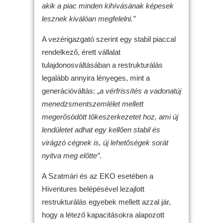
akik a piac minden kihívásának képesek
lesznek kiválóan megfelelni.”
A vezérigazgató szerint egy stabil piaccal
rendelkező, érett vállalat
tulajdonosváltásában a restrukturálás
legalább annyira lényeges, mint a
generációváltás: „
a vérfrissítés a vadonatúj
menedzsmentszemlélet mellett
megerősödött tőkeszerkezetet hoz, ami új
lendületet adhat egy kellően stabil és
virágzó cégnek is, új lehetőségek sorát
nyitva meg előtte”
.
A Szatmári és az EKO esetében a
Hiventures belépésével lezajlott
restrukturálás egyebek mellett azzal jár,
hogy a létező kapacitásokra alapozott