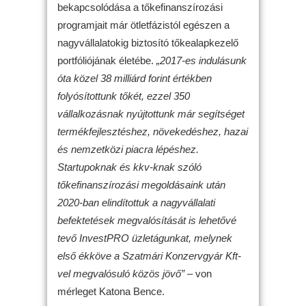
bekapcsolódása a tőkefinanszírozási
programjait már ötletfázistól egészen a
nagyvállalatokig biztosító tőkealapkezelő
portfóliójának életébe.
„2017-es indulásunk
óta közel 38 milliárd forint értékben
folyósítottunk tőkét, ezzel 350
vállalkozásnak nyújtottunk már segítséget
termékfejlesztéshez, növekedéshez, hazai
és nemzetközi piacra lépéshez.
Startupoknak és kkv-knak szóló
tőkefinanszírozási megoldásaink után
2020-ban elindítottuk a nagyvállalati
befektetések megvalósítását is lehetővé
tevő InvestPRO üzletágunkat, melynek
első ékköve a Szatmári Konzervgyár Kft-
vel megvalósuló közös jövő”
– von
mérleget Katona Bence.