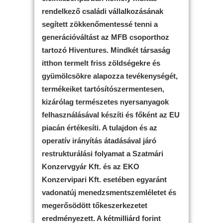
rendelkező családi vállalkozásának
segített zökkenőmentessé tenni a
generációváltást az MFB csoporthoz
tartozó Hiventures. Mindkét társaság
itthon termelt friss zöldségekre és
gyümölcsökre alapozza tevékenységét,
termékeiket tartósítószermentesen,
kizárólag természetes nyersanyagok
felhasználásával készíti és főként az EU
piacán értékesíti. A tulajdon és az
operatív irányítás átadásával járó
restrukturálási folyamat a Szatmári
Konzervgyár Kft. és az EKO
Konzervipari Kft. esetében egyaránt
vadonatúj menedzsmentszemléletet és
megerősödött tőkeszerkezetet
eredményezett. A kétmilliárd forint