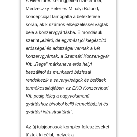
A Hiventures két független üzletember,
Medveczky Péter és Mihályi Botond,
koncepcióját támogatta a befektetése
során, akik számos elképzeléssel vágtak
bele a konzervgyártásba. Elmondásuk
szerint
„eltérő, de egymást jól kiegészítő
erősségei és adottságai vannak a két
konzervgyárnak: a Szatmári Konzervgyár
Kft. „Rege” márkaneve erős helyi
beszállítói és munkaerő bázissal
rendelkezik a savanyúságok és befőttek
termékcsaládjában, az EKO Konzervipari
Kft. pedig főleg a nagyvolumenű
gyártáshoz birtokol kellő termelőbázist és
gyártási infrastruktúrát”
.
Az új tulajdonosok komplex fejlesztéseket
tűztek ki célul, melyek a