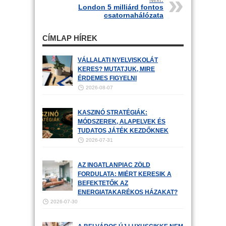
Next:
London 5 milliárd fontos
csatornahálózata
CÍMLAP HÍREK
VÁLLALATI NYELVISKOLÁT
KERES? MUTATJUK, MIRE
ÉRDEMES FIGYELNI
2026-08-07
KASZINÓ STRATÉGIÁK:
MÓDSZEREK, ALAPELVEK ÉS
TUDATOS JÁTÉK KEZDŐKNEK
2026-07-31
AZ INGATLANPIAC ZÖLD
FORDULATA: MIÉRT KERESIK A
BEFEKTETŐK AZ
ENERGIATAKARÉKOS HÁZAKAT?
2026-07-30