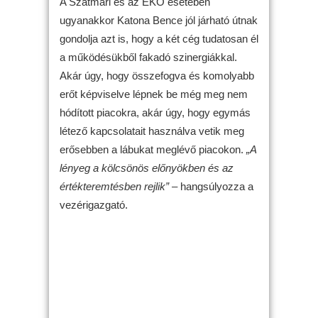
A Szatmári és az EKO esetében
ugyanakkor Katona Bence jól járható útnak
gondolja azt is, hogy a két cég tudatosan él
a működésükből fakadó szinergiákkal.
Akár úgy, hogy összefogva és komolyabb
erőt képviselve lépnek be még meg nem
hódított piacokra, akár úgy, hogy egymás
létező kapcsolatait használva vetik meg
erősebben a lábukat meglévő piacokon.
„A
lényeg a kölcsönös előnyökben és az
értékteremtésben rejlik”
– hangsúlyozza a
vezérigazgató.