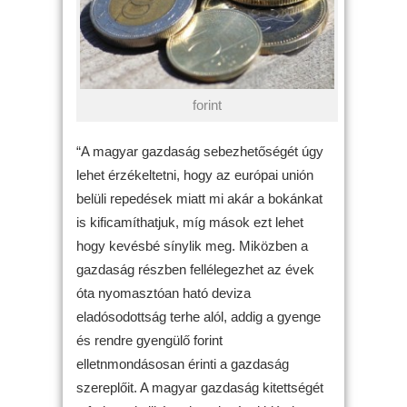
forint
“A magyar gazdaság sebezhetőségét úgy
lehet érzékeltetni, hogy az európai unión
belüli repedések miatt mi akár a bokánkat
is kificamíthatjuk, míg mások ezt lehet
hogy kevésbé sínylik meg. Miközben a
gazdaság részben fellélegezhet az évek
óta nyomasztóan ható deviza
eladósodottság terhe alól, addig a gyenge
és rendre gyengülő forint
elletnmondásosan érinti a gazdaság
szereplőit. A magyar gazdaság kitettségét