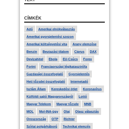
CÍMKÉK
Adó
Amerikai elnökválasztás
Amerikai gyorsjelentési szezon
Amerikai költségvetési vita
Arany elemzése
Benzin
Beutazási tilalom
Ciprus
DAX
Devizahitel
Ebola
EU-Csúcs
Forex
Forint
Franciaországi légikatasztrófa
Gazdasági összefoglaló
Gyorsjelentés
Heti tőzsdei összefoglaló
Internetadó
Iszlám Állam
Kereskedési ötlet
Koronavírus
Külföldi sajtó Magyarországról
Lottó
Magyar Telekom
Magyar tőzsde
MNB
MOL
Mol-INA-ügy
Olaj
Olasz választás
Oroszország
OTP
Richter
Szíriai polgárháború
Technikai elemzés