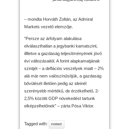
– mondta Horváth Zoltán, az Admiral
Markets vezető elemzője.
“Persze az árfolyam alakulása
elválaszthatlan a jegybanki kamatszint,
illlletve a gazdaság teljesítményének jövő
évi változásaitól. A forint alapkamatjának
szintjét – a deflációs veszélyek miatt – 2%
alá már nem valószínűsítjük, a gazdaság
bővülését illetően pedig az ideinél
szerényebb mértékű, de érzékelhető, 2-
2,5% közötti GDP növekedést tartunk
elképzelhetőnek” – zárta Pósa Viktor.
Tagged with:
FORINT