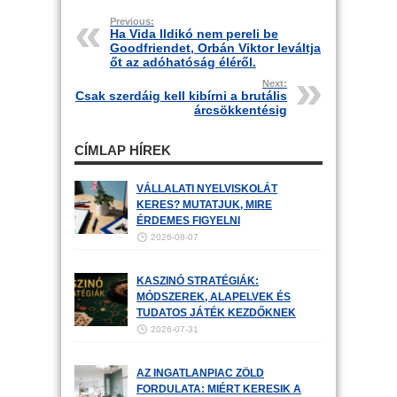
Previous:
Ha Vida Ildikó nem pereli be
Goodfriendet, Orbán Viktor leváltja
őt az adóhatóság éléről.
Next:
Csak szerdáig kell kibírni a brutális
árcsökkentésig
CÍMLAP HÍREK
VÁLLALATI NYELVISKOLÁT
KERES? MUTATJUK, MIRE
ÉRDEMES FIGYELNI
2026-08-07
KASZINÓ STRATÉGIÁK:
MÓDSZEREK, ALAPELVEK ÉS
TUDATOS JÁTÉK KEZDŐKNEK
2026-07-31
AZ INGATLANPIAC ZÖLD
FORDULATA: MIÉRT KERESIK A