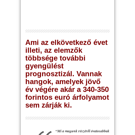
Ami az elkövetkező évet
illeti, az elemzők
többsége további
gyengülést
prognosztizál. Vannak
hangok, amelyek jövő
év végére akár a 340-350
forintos euró árfolyamot
sem zárják ki.
“Mi a magunk részéről óvatosabbak