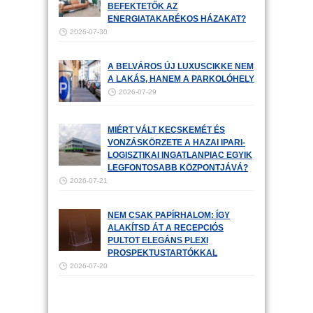
BEFEKTETŐK AZ
ENERGIATAKARÉKOS HÁZAKAT?
2026-07-30
A BELVÁROS ÚJ LUXUSCIKKE NEM
A LAKÁS, HANEM A PARKOLÓHELY
2026-07-29
MIÉRT VÁLT KECSKEMÉT ÉS
VONZÁSKÖRZETE A HAZAI IPARI-
LOGISZTIKAI INGATLANPIAC EGYIK
LEGFONTOSABB KÖZPONTJÁVÁ?
2026-07-21
NEM CSAK PAPÍRHALOM: ÍGY
ALAKÍTSD ÁT A RECEPCIÓS
PULTOT ELEGÁNS PLEXI
PROSPEKTUSTARTÓKKAL
2026-07-20