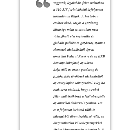
vagyunk, legalábbis félév távlatában
a 310-315 forint közötti árfolyamot
tarthatónak ítéljük. A korábban
említett okok, vagyis a gazdaság
kitettsége miatt ez azonban nem
választható el a regionális és
globális politika és gazdaság számos
elemének alakulásától, így az
amerikai Federal Reserve és az EKB
kamatpolitikájától, az ukrán
helyzettől, az orosz gazdaság és
fizetőeszköz jövőjének alakulásától,
az energiapiac változásaitól. Elég ha
csak arra utalunk, hogy a rubel
félév alatt értékének a felét elvesztette
az amerikai dollárral szemben. Ha
ez a folyamat tartóssá válik és
kilengésből átrendeződéssé válik, az
kiszámíthatlan következményekkel
járhat Magyarország számára is. “