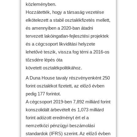
közleményben.
Hozzátették, hogy a társaság vezetése
elkötelezett a stabil osztalékfizetés mellett,
és amennyiben a 2020-ban átadni
tervezett lakóingatlan-fejlesztési projektek
és a cégcsoport likviditási helyzete
lehetővé teszik, vissza fog térni a 2016-os
tőzsdére lépés óta
követett osztalékpolitikához.
A Duna House tavaly részvényenként 250
forint osztalékot fizetett, az előző évben
pedig 177 forintot.
A cégcsoport 2019-ben 7,892 milliárd forint
konszolidált árbevételt és 1,073 milliárd
forint adózott eredményt ért el a
nemzetközi pénzügyi beszámolási
standardok (IFRS) szerint. Az előző évben