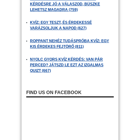
KÉRDÉSRE JÓ A VÁLASZOD, BÜSZKE
LEHETSZ MAGADRA (759)
KVÍZ: EGY TESZT, ÉS ÉRDEKESSÉ
VARÁZSOLJUK A NAPOD (627)
ROPPANT NEHÉZ TUDÁSPRÓBA KVÍZ: EGY
KIS ÉRDEKES FEJTÖRŐ (811)
NYOLC GYORS KVÍZ KÉRDÉS: VAN PÁR
PERCED? JÁTSZD LE EZT AZ IZGALMAS
QUIZT (667)
FIND US ON FACEBOOK