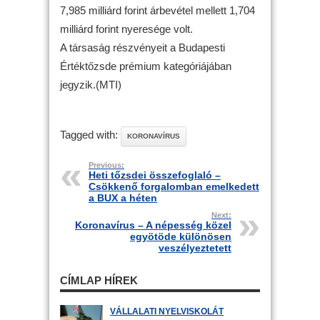
7,985 milliárd forint árbevétel mellett 1,704
milliárd forint nyeresége volt.
A társaság részvényeit a Budapesti
Értéktőzsde prémium kategóriájában
jegyzik.(MTI)
Tagged with:
KORONAVÍRUS
Previous:
Heti tőzsdei összefoglaló –
Csökkenő forgalomban emelkedett
a BUX a héten
Next:
Koronavírus – A népesség közel
egyötöde különösen
veszélyeztetett
CÍMLAP HÍREK
VÁLLALATI NYELVISKOLÁT