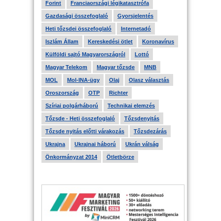
Forint
Franciaországi légikatasztrófa
Gazdasági összefoglaló
Gyorsjelentés
Heti tőzsdei összefoglaló
Internetadó
Iszlám Állam
Kereskedési ötlet
Koronavírus
Külföldi sajtó Magyarországról
Lottó
Magyar Telekom
Magyar tőzsde
MNB
MOL
Mol-INA-ügy
Olaj
Olasz választás
Oroszország
OTP
Richter
Szíriai polgárháború
Technikai elemzés
Tőzsde - Heti összefoglaló
Tőzsdenyitás
Tőzsde nyitás előtti várakozás
Tőzsdezárás
Ukrajna
Ukrajnai háború
Ukrán válság
Önkormányzat 2014
Ötletbörze