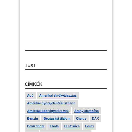
TEXT
CÍMKÉK
Adó
Amerikai elnökválasztás
Amerikai gyorsjelentési szezon
Amerikai költségvetési vita
Arany elemzése
Benzin
Beutazási tilalom
Ciprus
DAX
Devizahitel
Ebola
EU-Csúcs
Forex