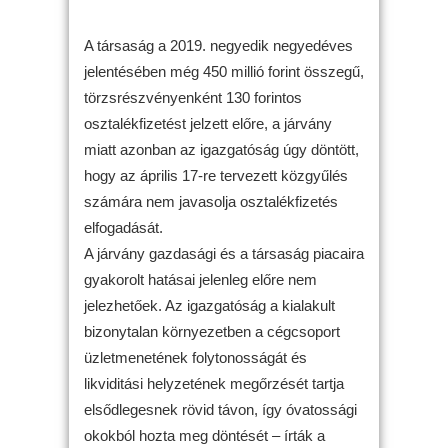
A társaság a 2019. negyedik negyedéves
jelentésében még 450 millió forint összegű,
törzsrészvényenként 130 forintos
osztalékfizetést jelzett előre, a járvány
miatt azonban az igazgatóság úgy döntött,
hogy az április 17-re tervezett közgyűlés
számára nem javasolja osztalékfizetés
elfogadását.
A járvány gazdasági és a társaság piacaira
gyakorolt hatásai jelenleg előre nem
jelezhetőek. Az igazgatóság a kialakult
bizonytalan környezetben a cégcsoport
üzletmenetének folytonosságát és
likviditási helyzetének megőrzését tartja
elsődlegesnek rövid távon, így óvatossági
okokból hozta meg döntését – írták a