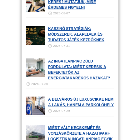
KERES? MUTATJUK, MIRE
ÉRDEMES FIGYELNI
2026-08-07
KASZINÓ STRATÉGIÁK:
MÓDSZEREK, ALAPELVEK ÉS
TUDATOS JÁTÉK KEZDŐKNEK
2026-07-31
AZ INGATLANPIAC ZÖLD
FORDULATA: MIÉRT KERESIK A
BEFEKTETŐK AZ
ENERGIATAKARÉKOS HÁZAKAT?
2026-07-30
A BELVÁROS ÚJ LUXUSCIKKE NEM
A LAKÁS, HANEM A PARKOLÓHELY
2026-07-29
MIÉRT VÁLT KECSKEMÉT ÉS
VONZÁSKÖRZETE A HAZAI IPARI-
LOGISZTIKAI INGATLANPIAC EGYIK