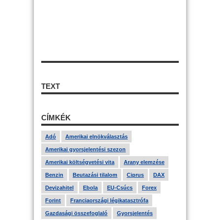
TEXT
CÍMKÉK
Adó
Amerikai elnökválasztás
Amerikai gyorsjelentési szezon
Amerikai költségvetési vita
Arany elemzése
Benzin
Beutazási tilalom
Ciprus
DAX
Devizahitel
Ebola
EU-Csúcs
Forex
Forint
Franciaországi légikatasztrófa
Gazdasági összefoglaló
Gyorsjelentés