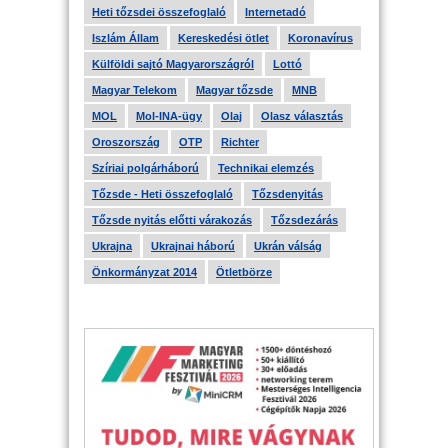
Heti tőzsdei összefoglaló
Internetadó
Iszlám Állam
Kereskedési ötlet
Koronavírus
Külföldi sajtó Magyarországról
Lottó
Magyar Telekom
Magyar tőzsde
MNB
MOL
Mol-INA-ügy
Olaj
Olasz választás
Oroszország
OTP
Richter
Szíriai polgárháború
Technikai elemzés
Tőzsde - Heti összefoglaló
Tőzsdenyitás
Tőzsde nyitás előtti várakozás
Tőzsdezárás
Ukrajna
Ukrajnai háború
Ukrán válság
Önkormányzat 2014
Ötletbörze