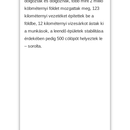
dolgoztak és dolgoznak, több mint 2 millió
köbméternyi földet mozgattak meg, 123
kilométernyi vezetéket építettek be a
földbe, 12 kilométernyi vizesárkot ástak ki
a munkások, a leendő épületek stabilitása
érdekében pedig 500 cölöpöt helyeztek le
– sorolta.