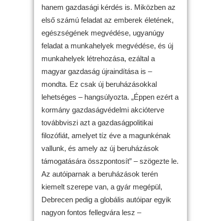
hanem gazdasági kérdés is. Miközben az
első számú feladat az emberek életének,
egészségének megvédése, ugyanúgy
feladat a munkahelyek megvédése, és új
munkahelyek létrehozása, ezáltal a
magyar gazdaság újraindítása is –
mondta. Ez csak új beruházásokkal
lehetséges – hangsúlyozta. „Éppen ezért a
kormány gazdaságvédelmi akcióterve
továbbviszi azt a gazdaságpolitikai
filozófiát, amelyet tíz éve a magunkénak
vallunk, és amely az új beruházások
támogatására összpontosít” – szögezte le.
Az autóiparnak a beruházások terén
kiemelt szerepe van, a gyár megépül,
Debrecen pedig a globális autóipar egyik
nagyon fontos fellegvára lesz –