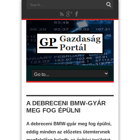
A DEBRECENI BMW-GYÁR
MEG FOG ÉPÜLNI
A debreceni BMW-gyár meg fog épülni,
eddig minden az előzetes ütemtervnek
megfelelően haladt; az építési területet