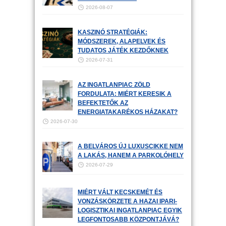
2026-08-07
KASZINÓ STRATÉGIÁK:
MÓDSZEREK, ALAPELVEK ÉS
TUDATOS JÁTÉK KEZDŐKNEK
2026-07-31
AZ INGATLANPIAC ZÖLD
FORDULATA: MIÉRT KERESIK A
BEFEKTETŐK AZ
ENERGIATAKARÉKOS HÁZAKAT?
2026-07-30
A BELVÁROS ÚJ LUXUSCIKKE NEM
A LAKÁS, HANEM A PARKOLÓHELY
2026-07-29
MIÉRT VÁLT KECSKEMÉT ÉS
VONZÁSKÖRZETE A HAZAI IPARI-
LOGISZTIKAI INGATLANPIAC EGYIK
LEGFONTOSABB KÖZPONTJÁVÁ?