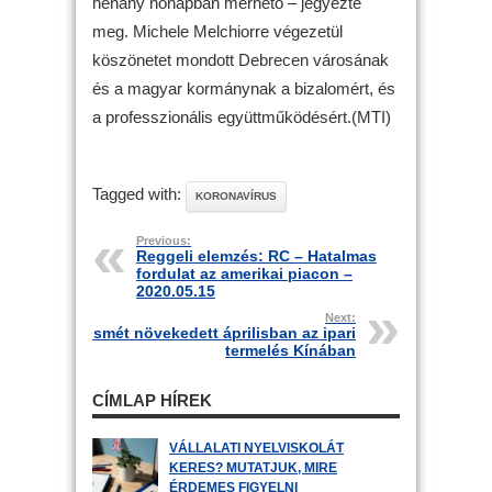
néhány hónapban mérhető – jegyezte
meg. Michele Melchiorre végezetül
köszönetet mondott Debrecen városának
és a magyar kormánynak a bizalomért, és
a professzionális együttműködésért.(MTI)
Tagged with:
KORONAVÍRUS
Previous:
Reggeli elemzés: RC – Hatalmas
fordulat az amerikai piacon –
2020.05.15
Next:
Ismét növekedett áprilisban az ipari
termelés Kínában
CÍMLAP HÍREK
VÁLLALATI NYELVISKOLÁT
KERES? MUTATJUK, MIRE
ÉRDEMES FIGYELNI