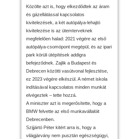
Közölte azt is, hogy elkezdődtek az áram
és gázellátással kapcsolatos
kivitelezések, a két autópálya-lehajtó
kivitelezése is az ütemterveknek
megfelelően halad: 2021 végére az első
autópálya-csomópont megépül, és az ipari
park körüli útépítések addigra
befejeződnek. Zajlik a Budapest és
Debrecen közötti vasútvonal fejlesztése,
ez 2023 végére elkészül. A német iskola
indításával kapcsolatos minden munkát
elvégeztek – tette hozzá.
A miniszter azt is megerősítette, hogy a
BMW felvette az első munkavállalóit
Debrecenben.
Szijjártó Péter kitért arra is, hogy a
világjárvány nem pusztán egészségügyi,