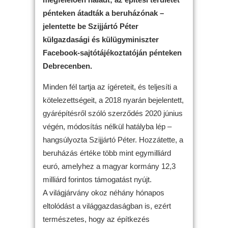
pénteken átadták a beruházónak –
jelentette be Szijjártó Péter
külgazdasági és külügyminiszter
Facebook-sajtótájékoztatóján pénteken
Debrecenben.
Minden fél tartja az ígéreteit, és teljesíti a
kötelezettségeit, a 2018 nyarán bejelentett,
gyárépítésről szóló szerződés 2020 június
végén, módosítás nélkül hatályba lép –
hangsúlyozta Szijjártó Péter. Hozzátette, a
beruházás értéke több mint egymilliárd
euró, amelyhez a magyar kormány 12,3
milliárd forintos támogatást nyújt.
A világjárvány okoz néhány hónapos
eltolódást a világgazdaságban is, ezért
természetes, hogy az építkezés