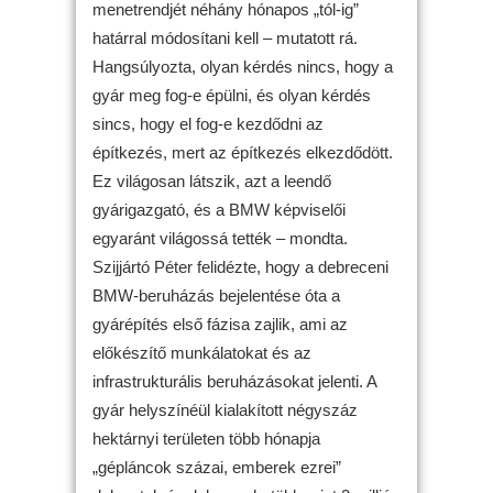
menetrendjét néhány hónapos „tól-ig”
határral módosítani kell – mutatott rá.
Hangsúlyozta, olyan kérdés nincs, hogy a
gyár meg fog-e épülni, és olyan kérdés
sincs, hogy el fog-e kezdődni az
építkezés, mert az építkezés elkezdődött.
Ez világosan látszik, azt a leendő
gyárigazgató, és a BMW képviselői
egyaránt világossá tették – mondta.
Szijjártó Péter felidézte, hogy a debreceni
BMW-beruházás bejelentése óta a
gyárépítés első fázisa zajlik, ami az
előkészítő munkálatokat és az
infrastrukturális beruházásokat jelenti. A
gyár helyszínéül kialakított négyszáz
hektárnyi területen több hónapja
„gépláncok százai, emberek ezrei”