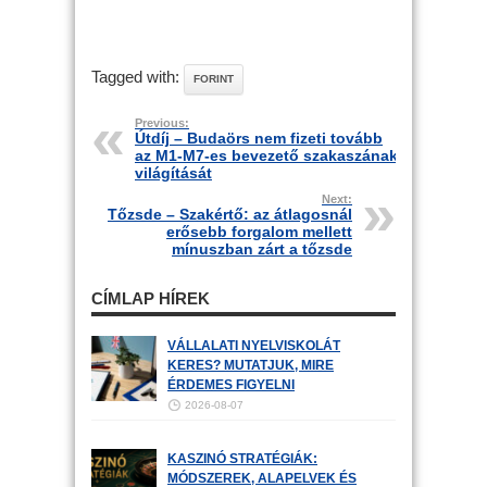
Tagged with:
FORINT
Previous:
Útdíj – Budaörs nem fizeti tovább
az M1-M7-es bevezető szakaszának
világítását
Next:
Tőzsde – Szakértő: az átlagosnál
erősebb forgalom mellett
mínuszban zárt a tőzsde
CÍMLAP HÍREK
VÁLLALATI NYELVISKOLÁT
KERES? MUTATJUK, MIRE
ÉRDEMES FIGYELNI
2026-08-07
KASZINÓ STRATÉGIÁK:
MÓDSZEREK, ALAPELVEK ÉS