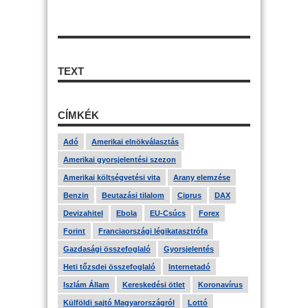
TEXT
CÍMKÉK
Adó
Amerikai elnökválasztás
Amerikai gyorsjelentési szezon
Amerikai költségvetési vita
Arany elemzése
Benzin
Beutazási tilalom
Ciprus
DAX
Devizahitel
Ebola
EU-Csúcs
Forex
Forint
Franciaországi légikatasztrófa
Gazdasági összefoglaló
Gyorsjelentés
Heti tőzsdei összefoglaló
Internetadó
Iszlám Állam
Kereskedési ötlet
Koronavírus
Külföldi sajtó Magyarországról
Lottó