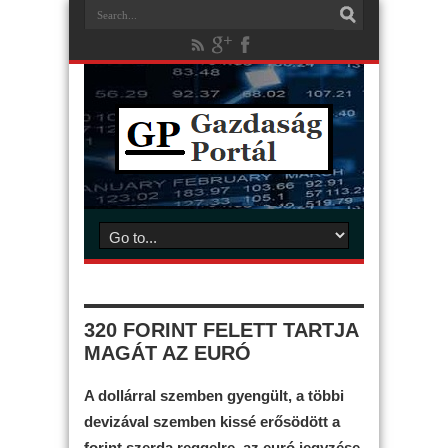
320 FORINT FELETT TARTJA
MAGÁT AZ EURÓ
A dollárral szemben gyengült, a többi
devizával szemben kissé erősödött a
forint szerda reggelre, az euró jegyzése