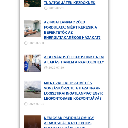
TUDATOS JÁTÉK KEZDŐKNEK
2026-07-31
AZ INGATLANPIAC ZÖLD
FORDULATA: MIÉRT KERESIK A
BEFEKTETŐK AZ
ENERGIATAKARÉKOS HÁZAKAT?
2026-07-30
A BELVÁROS ÚJ LUXUSCIKKE NEM
A LAKÁS, HANEM A PARKOLÓHELY
2026-07-29
MIÉRT VÁLT KECSKEMÉT ÉS
VONZÁSKÖRZETE A HAZAI IPARI-
LOGISZTIKAI INGATLANPIAC EGYIK
LEGFONTOSABB KÖZPONTJÁVÁ?
2026-07-21
NEM CSAK PAPÍRHALOM: ÍGY
ALAKÍTSD ÁT A RECEPCIÓS