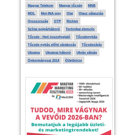
Magyar Telekom
Magyar tőzsde
MNB
MOL
Mol-INA-ügy
Olaj
Olasz választás
Oroszország
OTP
Richter
Szíriai polgárháború
Technikai elemzés
Tőzsde - Heti összefoglaló
Tőzsdenyitás
Tőzsde nyitás előtti várakozás
Tőzsdezárás
Ukrajna
Ukrajnai háború
Ukrán válság
Önkormányzat 2014
Ötletbörze