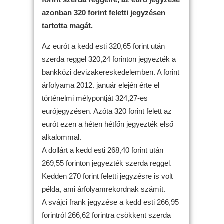
azonban 320 forint feletti jegyzésen
tartotta magát.
Az eurót a kedd esti 320,65 forint után
szerda reggel 320,24 forinton jegyezték a
bankközi devizakereskedelemben. A forint
árfolyama 2012. január elején érte el
történelmi mélypontját 324,27-es
eurójegyzésen. Azóta 320 forint felett az
eurót ezen a héten hétfőn jegyezték első
alkalommal.
A dollárt a kedd esti 268,40 forint után
269,55 forinton jegyezték szerda reggel.
Kedden 270 forint feletti jegyzésre is volt
példa, ami árfolyamrekordnak számít.
A svájci frank jegyzése a kedd esti 266,95
forintról 266,62 forintra csökkent szerda