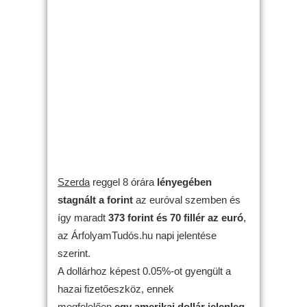
Szerda
reggel 8 órára
lényegében
stagnált
a forint
az euróval szemben és
így maradt
373 forint és 70 fillér az euró
,
az ÁrfolyamTudós.hu napi jelentése
szerint.
A dollárhoz képest 0.05%-ot gyengült a
hazai fizetőeszköz, ennek
megfelelően
egy amerikai dollár jelenleg