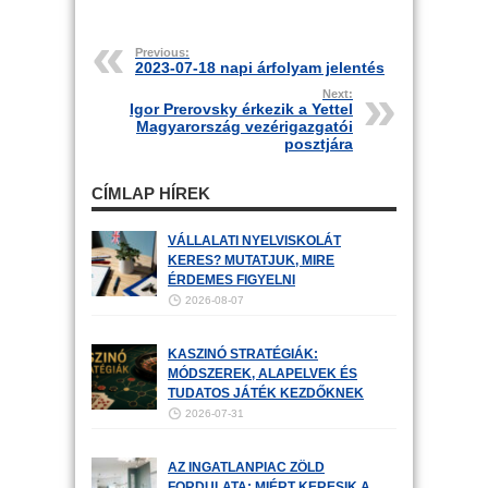
Previous:
2023-07-18 napi árfolyam jelentés
Next:
Igor Prerovsky érkezik a Yettel
Magyarország vezérigazgatói
posztjára
CÍMLAP HÍREK
VÁLLALATI NYELVISKOLÁT
KERES? MUTATJUK, MIRE
ÉRDEMES FIGYELNI
2026-08-07
KASZINÓ STRATÉGIÁK:
MÓDSZEREK, ALAPELVEK ÉS
TUDATOS JÁTÉK KEZDŐKNEK
2026-07-31
AZ INGATLANPIAC ZÖLD
FORDULATA: MIÉRT KERESIK A