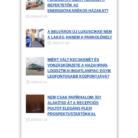
BEFEKTETŐK AZ
ENERGIATAKARÉKOS HÁZAKAT?
2026-07-30
A BELVÁROS ÚJ LUXUSCIKKE NEM
A LAKÁS, HANEM A PARKOLÓHELY
2026-07-29
MIÉRT VÁLT KECSKEMÉT ÉS
VONZÁSKÖRZETE A HAZAI IPARI-
LOGISZTIKAI INGATLANPIAC EGYIK
LEGFONTOSABB KÖZPONTJÁVÁ?
2026-07-21
NEM CSAK PAPÍRHALOM: ÍGY
ALAKÍTSD ÁT A RECEPCIÓS
PULTOT ELEGÁNS PLEXI
PROSPEKTUSTARTÓKKAL
2026-07-20