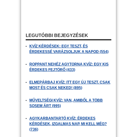
LEGUTÓBBI BEJEGYZÉSEK
KVÍZ KÉRDÉSEK: EGY TESZT, ÉS
ÉRDEKESSÉ VARÁZSOLJUK A NAPOD (554)
ROPPANT NEHÉZ AGYTORNA KVÍZ: EGY KIS
ÉRDEKES FEJTÖRŐ (433)
ELMEPÁRBAJ KVÍZ: ITT EGY ÚJ TESZT. CSAK
MOST ÉS CSAK NEKED! (895)
MŰVELTSÉGI KVÍZ: VAN, AMIBŐL A TÖBB
SOSEM ÁRT (995)
AGYKARBANTARTÓ KVÍZ: ÉRDEKES
KÉRDÉSEK, IZGALMAS NAP, MI KELL MÉG?
(736)