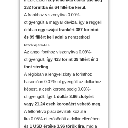
332 forintba és 64 fillérbe kerül
.
A frankhoz viszonyítva 0.00%-
ot gyengült a magyar deviza, így a reggeli
órában
egy svájci frankért 387 forintot
és 99 fillért kell adni
a nemzetközi
devizapiacon.
Az angol fonthoz viszonyítva 0.09%-
ot gyengült,
így 433 forint 39 fillért ér 1
font sterling
.
A régióban a lengyel zloty a forinthoz
hasonlóan 0.07%-ot gyengült az dollárhoz
képest, a cseh korona pedig 0.03%-
ot gyengült. Így
1 dollár 3.96 zlotyért
vagy 21.24 cseh koronáért vehető meg
.
A feltörekvő piaci devizák közül a
líra 0.05%-ot erősödött a dollár ellenében
és
1 USD értéke 3.96 török líra
, míg a