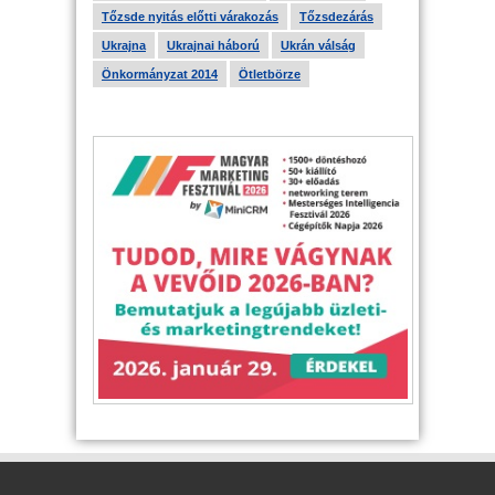
Tőzsde nyitás előtti várakozás
Tőzsdezárás
Ukrajna
Ukrajnai háború
Ukrán válság
Önkormányzat 2014
Ötletbörze