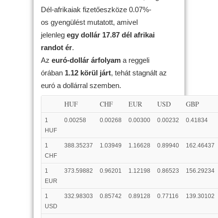
Dél-afrikaiak fizetőeszköze 0.07%-
os gyengülést mutatott, amivel
jelenleg
egy dollár 17.87 dél afrikai
randot ér
.
Az
euró-dollár árfolyam
a reggeli
órában
1.12 körül járt
, tehát stagnált az
euró a dollárral szemben.
HUF
CHF
EUR
USD
GBP
1
0.00258
0.00268
0.00300
0.00232
0.41834
HUF
1
388.35237
1.03949
1.16628
0.89940
162.46437
CHF
1
373.59882
0.96201
1.12198
0.86523
156.29234
EUR
1
332.98303
0.85742
0.89128
0.77116
139.30102
USD