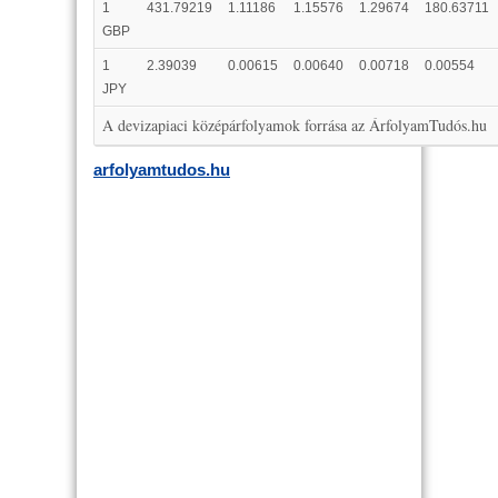
1
431.79219
1.11186
1.15576
1.29674
180.63711
GBP
1
2.39039
0.00615
0.00640
0.00718
0.00554
JPY
A devizapiaci középárfolyamok forrása az ÁrfolyamTudós.hu
arfolyamtudos.hu