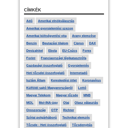
CÍMKÉK
Adó
Amerikai elnökválasztás
Amerikai gyorsjelentési szezon
Amerikai költségvetési vita
Arany elemzése
Benzin
Beutazási tilalom
Ciprus
DAX
Devizahitel
Ebola
EU-Csúcs
Forex
Forint
Franciaországi légikatasztrófa
Gazdasági összefoglaló
Gyorsjelentés
Heti tőzsdei összefoglaló
Internetadó
Iszlám Állam
Kereskedési ötlet
Koronavírus
Külföldi sajtó Magyarországról
Lottó
Magyar Telekom
Magyar tőzsde
MNB
MOL
Mol-INA-ügy
Olaj
Olasz választás
Oroszország
OTP
Richter
Szíriai polgárháború
Technikai elemzés
Tőzsde - Heti összefoglaló
Tőzsdenyitás