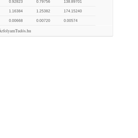
0.92823
0.79756
138.89701
1.16384
1.25382
174.15240
0.00668
0.00720
0.00574
 ÁrfolyamTudós.hu