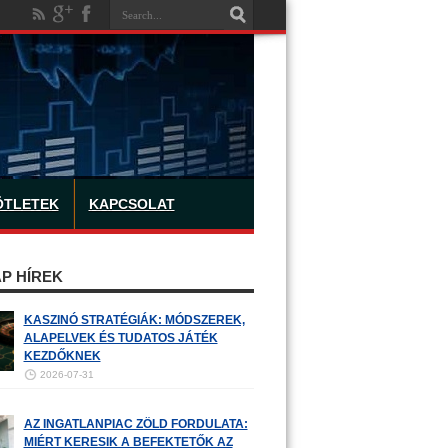
ÖTLETEK
KAPCSOLAT
P HÍREK
KASZINÓ STRATÉGIÁK: MÓDSZEREK,
ALAPELVEK ÉS TUDATOS JÁTÉK
KEZDŐKNEK
2026-07-31
AZ INGATLANPIAC ZÖLD FORDULATA:
MIÉRT KERESIK A BEFEKTETŐK AZ