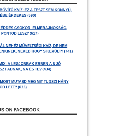
BŐVÍTŐ KVÍZ: EZ A TESZT SEM KÖNNYŰ,
ÉBE ÉRDEKES (590)
KÉRDÉS CSOKOR: ELMEBAJNOKSÁG,
 PONTOD LESZ? (617)
ÁL NEHÉZ MŰVELTSÉGI KVÍZ, DE NEM
ENKINEK, NEKED HOGY SIKERÜLT? (741)
MIX: A LEGJOBBAK EBBEN A 8 JÓ
ZT ADNAK, NA ÉS TE? (434)
: MOST MUTASD MEG MIT TUDSZ! HÁNY
D LETT? (633)
 US ON FACEBOOK