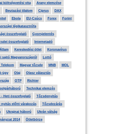
i költségvetési vita
Arany elemzése
Beutazási tilalom
Ciprus
DAX
itel
Ebola
EU-Csúcs
Forex
Forint
országi légikatasztrófa
ági összefoglaló
Gyorsjelentés
zsdei összefoglaló
Internetadó
 Állam
Kereskedési ötlet
Koronavírus
i sajtó Magyarországról
Lottó
 Telekom
Magyar tőzsde
MNB
MOL
A-ügy
Olaj
Olasz választás
rszág
OTP
Richter
 polgárháború
Technikai elemzés
- Heti összefoglaló
Tőzsdenyitás
nyitás előtti várakozás
Tőzsdezárás
a
Ukrajnai háború
Ukrán válság
ányzat 2014
Ötletbörze