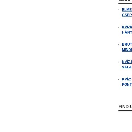
ELME
CSER
KVÍZ
HÁNY
BRUT
MIND
KVÍZ-
VÁLAS
KVÍZ
PONTO
FIND