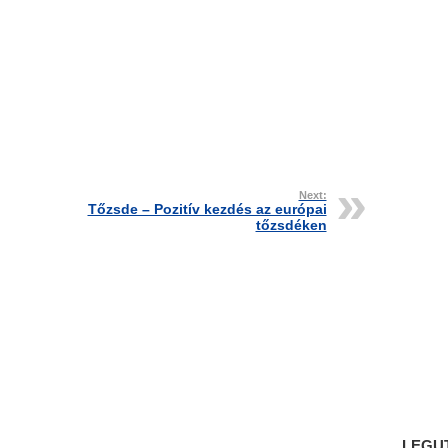
Next:
Tőzsde – Pozitív kezdés az európai
tőzsdéken
LEGU