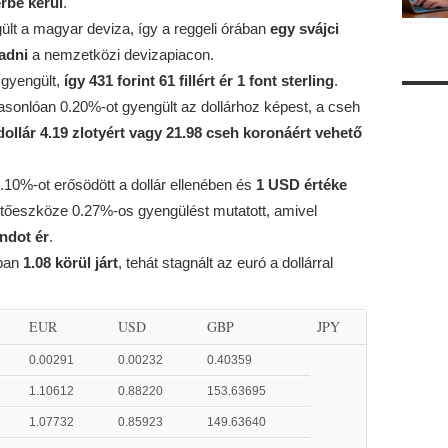
érbe kerül
.
ült a magyar deviza, így a reggeli órában
egy svájci
 adni
a nemzetközi devizapiacon.
 gyengült,
így 431 forint 61 fillért ér 1 font sterling
.
 hasonlóan 0.20%-ot gyengült az dollárhoz képest, a cseh
dollár 4.19 zlotyért vagy 21.98 cseh koronáért vehető
 0.10%-ot erősödött a dollár ellenében és
1 USD értéke
zetőeszköze 0.27%-os gyengülést mutatott, amivel
andot ér
.
ában
1.08 körül járt
, tehát stagnált az euró a dollárral
EUR
USD
GBP
JPY
0.00291
0.00232
0.40359
1.10612
0.88220
153.63695
1.07732
0.85923
149.63640