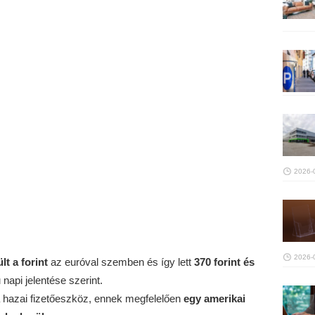
2026-
2026-
lt
a forint
az euróval szemben és így lett
370 forint és
napi jelentése szerint.
a hazai fizetőeszköz, ennek megfelelően
egy amerikai