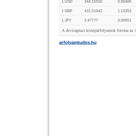
1 USD
344.15550
0.90406
1 GBP
431.51042
1.13353
1 JPY
2.47777
0.00651
A devizapiaci középárfolyamok forrása az
arfolyamtudos.hu