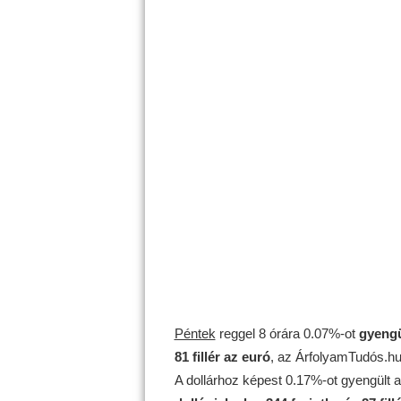
Péntek
reggel 8 órára 0.07%-ot
gyengü
81 fillér az euró
, az ÁrfolyamTudós.hu 
A dollárhoz képest 0.17%-ot gyengült 