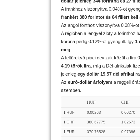
dollár jelenleg 344 forintba és 27 fill
A frankhoz viszonyítva 0.04%-ot gyeng
frankért 380 forintot és 64 fillért kell
Az angol fonthoz viszonyítva 0.08%-ot
A régióban a lengyel zloty a forinthoz
korona pedig 0.12%-ot gyengült. Így
1 
meg
.
A feltörekvő piaci devizák közül a líra
4.19 török líra
, míg a Dél-afrikaiak fi
jelenleg
egy dollár 19.57 dél afrikai r
Az
euró-dollár árfolyam
a reggeli ór
szemben.
HUF
CHF
1 HUF
0.00263
0.00270
1 CHF
380.67775
1.02673
1 EUR
370.76528
0.97396