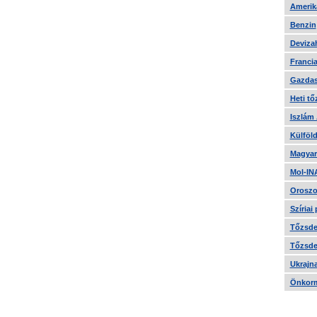
Amerika
Benzin
Devizah
Francia
Gazdas
Heti tő
Iszlám
Külföld
Magyar
Mol-IN
Oroszo
Szíriai
Tőzsde 
Tőzsde 
Ukrajn
Önkorm