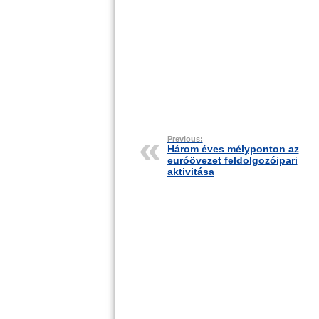
Previous:
Három éves mélyponton az
euróövezet feldolgozóipari
aktivitása