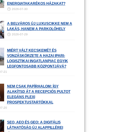
ENERGIATAKARÉKOS HÁZAKAT?
2026-07-30
A BELVÁROS ÚJ LUXUSCIKKE NEM A
LAKÁS, HANEM A PARKOLÓHELY
2026-07-29
MIÉRT VÁLT KECSKEMÉT ÉS
VONZÁSKÖRZETE A HAZAI IPARI-
LOGISZTIKAI INGATLANPIAC EGYIK
LEGFONTOSABB KÖZPONTJÁVÁ?
07-21
NEM CSAK PAPÍRHALOM: ÍGY
ALAKÍTSD ÁT A RECEPCIÓS PULTOT
ELEGÁNS PLEXI
PROSPEKTUSTARTÓKKAL
07-20
SEO, AEO ÉS GEO: A DIGITÁLIS
LÁTHATÓSÁG ÚJ ALAPPILLÉREI