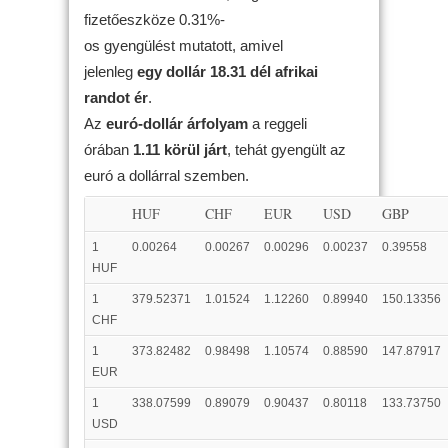
fizetőeszköze 0.31%-
os gyengülést mutatott, amivel
jelenleg
egy dollár 18.31 dél afrikai
randot ér
.
Az
euró-dollár árfolyam
a reggeli
órában
1.11 körül járt
, tehát gyengült az
euró a dollárral szemben.
HUF
CHF
EUR
USD
GBP
1
0.00264
0.00267
0.00296
0.00237
0.39558
HUF
1
379.52371
1.01524
1.12260
0.89940
150.13356
CHF
1
373.82482
0.98498
1.10574
0.88590
147.87917
EUR
1
338.07599
0.89079
0.90437
0.80118
133.73750
USD