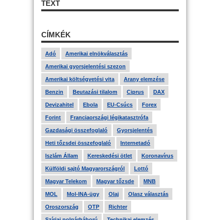
TEXT
CÍMKÉK
Adó
Amerikai elnökválasztás
Amerikai gyorsjelentési szezon
Amerikai költségvetési vita
Arany elemzése
Benzin
Beutazási tilalom
Ciprus
DAX
Devizahitel
Ebola
EU-Csúcs
Forex
Forint
Franciaországi légikatasztrófa
Gazdasági összefoglaló
Gyorsjelentés
Heti tőzsdei összefoglaló
Internetadó
Iszlám Állam
Kereskedési ötlet
Koronavírus
Külföldi sajtó Magyarországról
Lottó
Magyar Telekom
Magyar tőzsde
MNB
MOL
Mol-INA-ügy
Olaj
Olasz választás
Oroszország
OTP
Richter
Szíriai polgárháború
Technikai elemzés