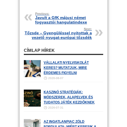
Previous:
Javult a GfK májusi német
fogyasztói hangulatindexe
Next:
Tőzsde – Gyengüléssel nyitottak a
vezető nyugat-európai tőzsdék
CÍMLAP HÍREK
VÁLLALATI NYELVISKOLÁT
KERES? MUTATJUK, MIRE
ÉRDEMES FIGYELNI
2026-08-07
KASZINÓ STRATÉGIÁK:
MÓDSZEREK, ALAPELVEK ÉS
TUDATOS JÁTÉK KEZDŐKNEK
2026-07-31
AZ INGATLANPIAC ZÖLD
FORDULATA: MIÉRT KERESIK A