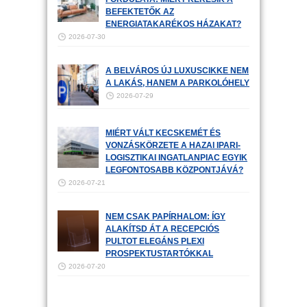
BEFEKTETŐK AZ
ENERGIATAKARÉKOS HÁZAKAT?
2026-07-30
A BELVÁROS ÚJ LUXUSCIKKE NEM
A LAKÁS, HANEM A PARKOLÓHELY
2026-07-29
MIÉRT VÁLT KECSKEMÉT ÉS
VONZÁSKÖRZETE A HAZAI IPARI-
LOGISZTIKAI INGATLANPIAC EGYIK
LEGFONTOSABB KÖZPONTJÁVÁ?
2026-07-21
NEM CSAK PAPÍRHALOM: ÍGY
ALAKÍTSD ÁT A RECEPCIÓS
PULTOT ELEGÁNS PLEXI
PROSPEKTUSTARTÓKKAL
2026-07-20