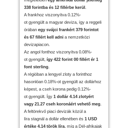
338 forintba és 12 fillérbe kerül
.
A frankhoz viszonyítva 0.12%-
ot gyengült a magyar deviza, így a reggeli
órában
egy svájci frankért 379 forintot
és 67 fillért kell adni
a nemzetközi
devizapiacon.
Az angol fonthoz viszonyítva 0.08%-
ot gyengült,
így 422 forint 00 fillért ér 1
font sterling
.
A régióban a lengyel zloty a forinthoz
hasonlóan 0.18%-ot gyengült az dollárhoz
képest, a cseh korona pedig 0.12%-
ot gyengült. Így
1 dollár 4.14 zlotyért
vagy 21.27 cseh koronáért vehető meg
.
A feltörekvő piaci devizák közül a
líra stagnál a dollár ellenében és
1 USD
értéke 4.14 török líra
, míg a Dél-afrikaiak