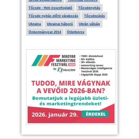
Tőzsde - Heti összefoglaló
Tőzsdenyitás
Tőzsde nyitás előtti várakozás
Tőzsdezárás
Ukrajna
Ukrajnai háború
Ukrán válság
Önkormányzat 2014
Ötletbörze