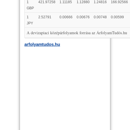
1
421.97258
1.11185
1.12880
1.24816
166.92566
GBP
1
2.52791
0.00666
0.00676
0.00748
0.00599
JPY
A devizapiaci középárfolyamok forrása az ÁrfolyamTudós.hu
arfolyamtudos.hu