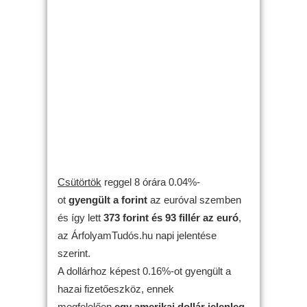
Csütörtök
reggel 8 órára 0.04%-
ot
gyengült
a forint
az euróval szemben
és így lett
373 forint és 93 fillér az euró
,
az ÁrfolyamTudós.hu napi jelentése
szerint.
A dollárhoz képest 0.16%-ot gyengült a
hazai fizetőeszköz, ennek
megfelelően
egy amerikai dollár jelenleg