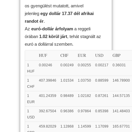
os gyengülést mutatott, amivel
jelenleg
egy dollár 17.37 dél afrikai
randot ér
.
Az
euró-dollár árfolyam
a reggeli
órában
1.02 körül járt
, tehát stagnált az
euró a dollárral szemben.
HUF
CHF
EUR
USD
GBP
1
0.00246
0.00249
0.00255
0.00217
0.36031
HUF
1
407.39846
1.01534
1.03750
0.88599
146.78900
CHF
1
401.24359
0.98489
1.02182
0.87261
144.57135
EUR
1
392.67504
0.96386
0.97864
0.85398
141.48403
USD
1
459.82029
1.12868
1.14599
1.17099
165.67701