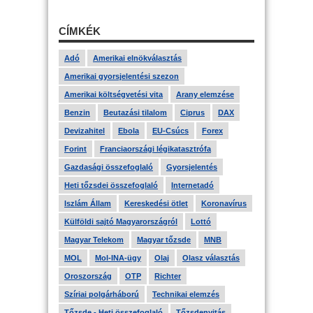
CÍMKÉK
Adó
Amerikai elnökválasztás
Amerikai gyorsjelentési szezon
Amerikai költségvetési vita
Arany elemzése
Benzin
Beutazási tilalom
Ciprus
DAX
Devizahitel
Ebola
EU-Csúcs
Forex
Forint
Franciaországi légikatasztrófa
Gazdasági összefoglaló
Gyorsjelentés
Heti tőzsdei összefoglaló
Internetadó
Iszlám Állam
Kereskedési ötlet
Koronavírus
Külföldi sajtó Magyarországról
Lottó
Magyar Telekom
Magyar tőzsde
MNB
MOL
Mol-INA-ügy
Olaj
Olasz választás
Oroszország
OTP
Richter
Szíriai polgárháború
Technikai elemzés
Tőzsde - Heti összefoglaló
Tőzsdenyitás