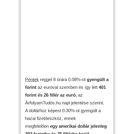
Péntek
reggel 8 órára 0.08%-ot
gyengült
a
forint
az euróval szemben és így lett
401
forint és 26 fillér az euró
, az
ÁrfolyamTudós.hu napi jelentése szerint.
A dollárhoz képest 0.30%-ot gyengült a
hazai fizetőeszköz, ennek
megfelelően
egy amerikai dollár jelenleg
392 forintba és 75 fillérbe kerül
.