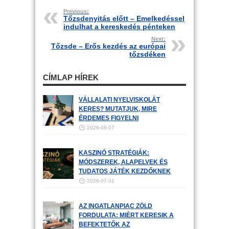
Previous:
Tőzsdenyitás előtt – Emelkedéssel
indulhat a kereskedés pénteken
Next:
Tőzsde – Erős kezdés az európai
tőzsdéken
CÍMLAP HÍREK
VÁLLALATI NYELVISKOLÁT
KERES? MUTATJUK, MIRE
ÉRDEMES FIGYELNI
2026-08-07
KASZINÓ STRATÉGIÁK:
MÓDSZEREK, ALAPELVEK ÉS
TUDATOS JÁTÉK KEZDŐKNEK
2026-07-31
AZ INGATLANPIAC ZÖLD
FORDULATA: MIÉRT KERESIK A
BEFEKTETŐK AZ