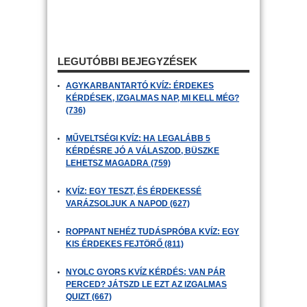
LEGUTÓBBI BEJEGYZÉSEK
AGYKARBANTARTÓ KVÍZ: ÉRDEKES
KÉRDÉSEK, IZGALMAS NAP, MI KELL MÉG?
(736)
MŰVELTSÉGI KVÍZ: HA LEGALÁBB 5
KÉRDÉSRE JÓ A VÁLASZOD, BÜSZKE
LEHETSZ MAGADRA (759)
KVÍZ: EGY TESZT, ÉS ÉRDEKESSÉ
VARÁZSOLJUK A NAPOD (627)
ROPPANT NEHÉZ TUDÁSPRÓBA KVÍZ: EGY
KIS ÉRDEKES FEJTÖRŐ (811)
NYOLC GYORS KVÍZ KÉRDÉS: VAN PÁR
PERCED? JÁTSZD LE EZT AZ IZGALMAS
QUIZT (667)