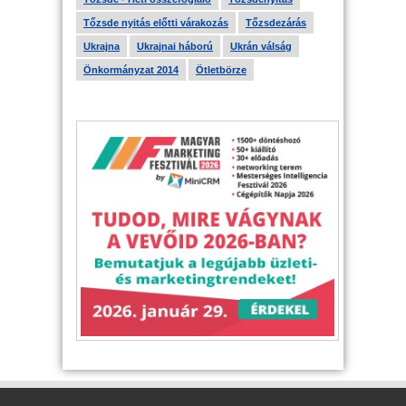
Tőzsde nyitás előtti várakozás
Tőzsdezárás
Ukrajna
Ukrajnai háború
Ukrán válság
Önkormányzat 2014
Ötletbörze