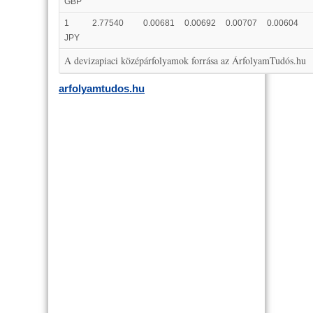
GBP
1
2.77540
0.00681
0.00692
0.00707
0.00604
JPY
A devizapiaci középárfolyamok forrása az ÁrfolyamTudós.hu
arfolyamtudos.hu