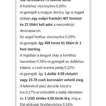
A frankhoz viszonyítva 0.26%-
ot gyengült a magyar deviza, így a reggeli
órában
egy svájci frankért 407 forintot
és 21 fillért kell adni
a nemzetközi
devizapiacon.
Az angol fonthoz viszonyítva 0.29%-
ot gyengült,
így 459 forint 61 fillért ér 1
font sterling
.
A régióban a lengyel zloty a forinthoz
hasonlóan 0.26%-ot gyengült az dollárhoz
képest, a cseh korona pedig 0.22%-
ot gyengült. Így
1 dollár 4.59 zlotyért
vagy 23.78 cseh koronáért vehető meg
.
A feltörekvő piaci devizák közül a
líra 0.17%-ot erősödött a dollár ellenében
és
1 USD értéke 4.59 török líra
, míg a
Dél-afrikaiak fizetőeszköze 0.16%-