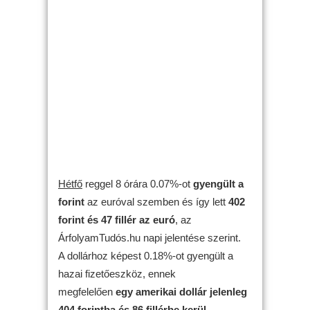
Hétfő
reggel 8 órára 0.07%-ot
gyengült
a
forint
az euróval szemben és így lett
402
forint és 47 fillér az euró
, az
ÁrfolyamTudós.hu napi jelentése szerint.
A dollárhoz képest 0.18%-ot gyengült a
hazai fizetőeszköz, ennek
megfelelően
egy amerikai dollár jelenleg
404 forintba és 86 fillérbe kerül
.