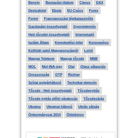
Benzin
Beutazási tilalom
Ciprus
DAX
Devizahitel
Ebola
EU-Csúcs
Forex
Forint
Franciaországi légikatasztrófa
Gazdasági összefoglaló
Gyorsjelentés
Heti tőzsdei összefoglaló
Internetadó
Iszlám Állam
Kereskedési ötlet
Koronavírus
Külföldi sajtó Magyarországról
Lottó
Magyar Telekom
Magyar tőzsde
MNB
MOL
Mol-INA-ügy
Olaj
Olasz választás
Oroszország
OTP
Richter
Szíriai polgárháború
Technikai elemzés
Tőzsde - Heti összefoglaló
Tőzsdenyitás
Tőzsde nyitás előtti várakozás
Tőzsdezárás
Ukrajna
Ukrajnai háború
Ukrán válság
Önkormányzat 2014
Ötletbörze