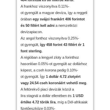
A frankhoz viszonyítva 0.11%-
ot gyengült a magyar deviza, így a reggeli
órában
egy svájci frankért 406 forintot
és 50 fillért kell adni
a nemzetközi
devizapiacon.
Az angol fonthoz viszonyítva 0.25%-
ot gyengült,
így 458 forint 43 fillért ér 1
font sterling
.
A régióban a lengyel zloty a forinthoz
hasonlóan 0.05%-ot gyengült az dollárhoz
képest, a cseh korona pedig 0.10%-
ot gyengült. Így
1 dollár 4.72 zlotyért
vagy 24.54 cseh koronáért vehető meg
.
A feltörekvő piaci devizák közül a
líra stagnál a dollár ellenében és
1 USD
értéke 4.72 török líra
, míg a Dél-afrikaiak
fizetőeszköze 0.03%-