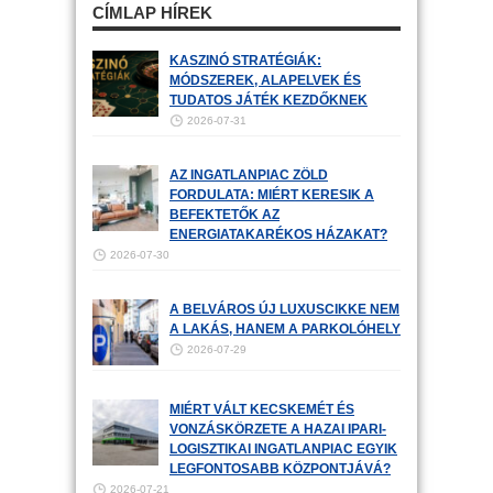
CÍMLAP HÍREK
KASZINÓ STRATÉGIÁK:
MÓDSZEREK, ALAPELVEK ÉS
TUDATOS JÁTÉK KEZDŐKNEK
2026-07-31
AZ INGATLANPIAC ZÖLD
FORDULATA: MIÉRT KERESIK A
BEFEKTETŐK AZ
ENERGIATAKARÉKOS HÁZAKAT?
2026-07-30
A BELVÁROS ÚJ LUXUSCIKKE NEM
A LAKÁS, HANEM A PARKOLÓHELY
2026-07-29
MIÉRT VÁLT KECSKEMÉT ÉS
VONZÁSKÖRZETE A HAZAI IPARI-
LOGISZTIKAI INGATLANPIAC EGYIK
LEGFONTOSABB KÖZPONTJÁVÁ?
2026-07-21