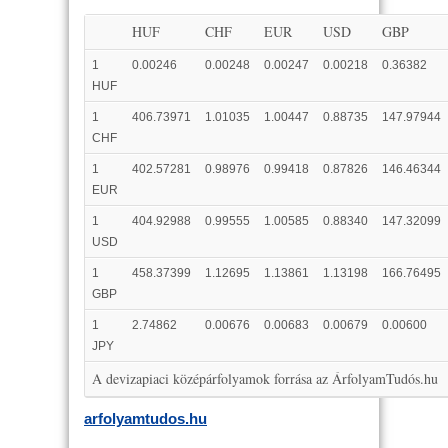
HUF
CHF
EUR
USD
GBP
1
0.00246
0.00248
0.00247
0.00218
0.36382
HUF
1
406.73971
1.01035
1.00447
0.88735
147.97944
CHF
1
402.57281
0.98976
0.99418
0.87826
146.46344
EUR
1
404.92988
0.99555
1.00585
0.88340
147.32099
USD
1
458.37399
1.12695
1.13861
1.13198
166.76495
GBP
1
2.74862
0.00676
0.00683
0.00679
0.00600
JPY
A devizapiaci középárfolyamok forrása az ÁrfolyamTudós.hu
arfolyamtudos.hu