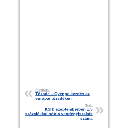
Previous:
Tőzsde – Gyenge kezdés az
európai tőzsdéken
Next:
KSH: szeptemberben 1,3
százalékkal nőtt a vendégéjszakák
száma