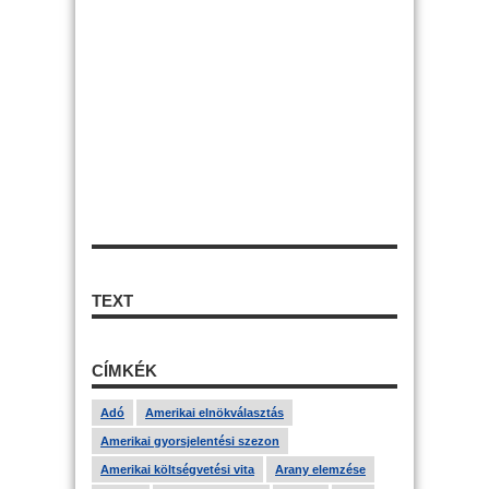
TEXT
CÍMKÉK
Adó
Amerikai elnökválasztás
Amerikai gyorsjelentési szezon
Amerikai költségvetési vita
Arany elemzése