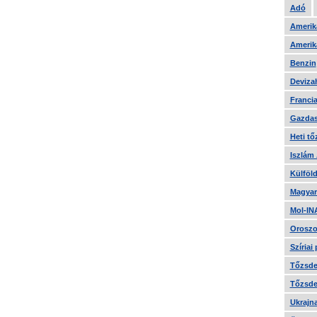
Adó
Amerika
Amerika
Benzin
Devizah
Francia
Gazdas
Heti tő
Iszlám
Külföld
Magyar
Mol-IN
Oroszo
Szíriai
Tőzsde 
Tőzsde 
Ukrajn