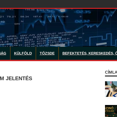
SÁG
KÜLFÖLD
TŐZSDE
BEFEKTETÉS, KERESKEDÉS, 
CÍMLA
AM JELENTÉS