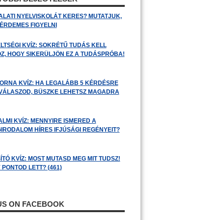
ALATI NYELVISKOLÁT KERES? MUTATJUK,
 ÉRDEMES FIGYELNI
LTSÉGI KVÍZ: SOKRÉTŰ TUDÁS KELL
Z, HOGY SIKERÜLJÖN EZ A TUDÁSPRÓBA!
ORNA KVÍZ: HA LEGALÁBB 5 KÉRDÉSRE
 VÁLASZOD, BÜSZKE LEHETSZ MAGADRA
ALMI KVÍZ: MENNYIRE ISMERED A
GIRODALOM HÍRES IFJÚSÁGI REGÉNYEIT?
ÍTÓ KVÍZ: MOST MUTASD MEG MIT TUDSZ!
 PONTOD LETT? (461)
 US ON FACEBOOK