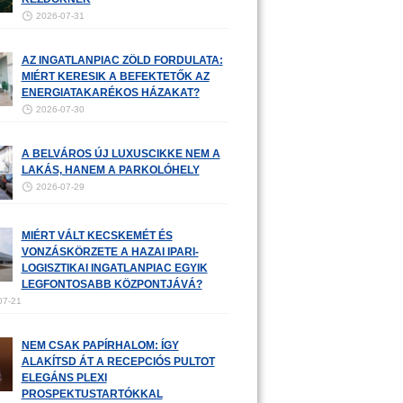
2026-07-31
AZ INGATLANPIAC ZÖLD FORDULATA:
MIÉRT KERESIK A BEFEKTETŐK AZ
ENERGIATAKARÉKOS HÁZAKAT?
2026-07-30
A BELVÁROS ÚJ LUXUSCIKKE NEM A
LAKÁS, HANEM A PARKOLÓHELY
2026-07-29
MIÉRT VÁLT KECSKEMÉT ÉS
VONZÁSKÖRZETE A HAZAI IPARI-
LOGISZTIKAI INGATLANPIAC EGYIK
LEGFONTOSABB KÖZPONTJÁVÁ?
07-21
NEM CSAK PAPÍRHALOM: ÍGY
ALAKÍTSD ÁT A RECEPCIÓS PULTOT
ELEGÁNS PLEXI
PROSPEKTUSTARTÓKKAL