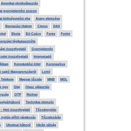
Amerikai elnökválasztás
i gyorsjelentési szezon
i költségvetési vita
Arany elemzése
Beutazási tilalom
Ciprus
DAX
itel
Ebola
EU-Csúcs
Forex
Forint
országi légikatasztrófa
ági összefoglaló
Gyorsjelentés
zsdei összefoglaló
Internetadó
 Állam
Kereskedési ötlet
Koronavírus
i sajtó Magyarországról
Lottó
 Telekom
Magyar tőzsde
MNB
MOL
A-ügy
Olaj
Olasz választás
rszág
OTP
Richter
 polgárháború
Technikai elemzés
- Heti összefoglaló
Tőzsdenyitás
nyitás előtti várakozás
Tőzsdezárás
a
Ukrajnai háború
Ukrán válság