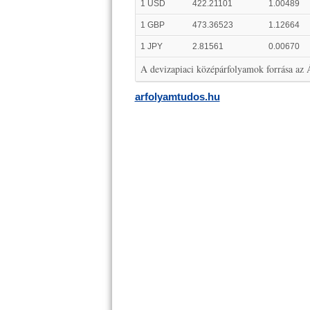
1 USD
422.21101
1.00489
1 GBP
473.36523
1.12664
1 JPY
2.81561
0.00670
A devizapiaci középárfolyamok forrása az
arfolyamtudos.hu