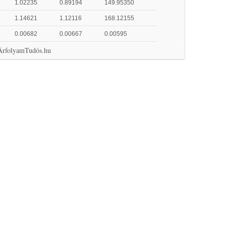
1.02235
0.89194
149.95350
1.14621
1.12116
168.12155
0.00682
0.00667
0.00595
 ÁrfolyamTudós.hu