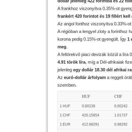
dollár jelenleg 422 forintba és 22 fill
A frankhoz viszonyítva 0.35%-ot gyeng
frankért 420 forintot és 19 fillért kell
Az angol fonthoz viszonyítva 0.33%-ot
A régióban a lengyel zloty a forinthoz
korona pedig 0.15%-ot gyengült. Így
1 
meg
.
A feltörekvő piaci devizák közül a líra
4.91 török líra
, míg a Dél-afrikaiak f
jelenleg
egy dollár 18.30 dél afrikai r
Az
euró-dollár árfolyam
a reggeli ór
szemben.
HUF
CHF
1 HUF
0.00238
0.00242
1 CHF
420.15854
1.01737
1 EUR
412.98291
0.98292