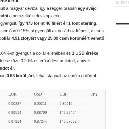
érbe kerül
.
2026-
ült a magyar deviza, így a reggeli órában
egy svájci
 adni
a nemzetközi devizapiacon.
 gyengült,
így 473 forint 46 fillért ér 1 font sterling
.
 hasonlóan 0.15%-ot gyengült az dollárhoz képest, a cseh
dollár 4.91 zlotyért vagy 25.09 cseh koronáért vehető
 0.04%-ot gyengült a dollár ellenében és
1 USD értéke
izetőeszköze 0.20%-os erősödést mutatott, amivel
andot ér
.
ában
0.98 körül járt
, tehát stagnált az euró a dollárral
EUR
USD
GBP
JPY
0.00237
0.00211
0.35516
0.99514
0.88760
149.22454
0.97814
0.87244
146.67602