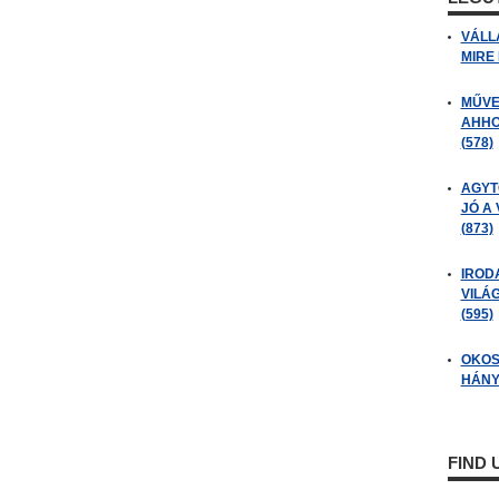
VÁLL
MIRE
MŰVE
AHHO
(578)
AGYT
JÓ A
(873)
IROD
VILÁ
(595)
OKOS
HÁNY
FIND