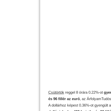
Csütörtök
reggel 8 órára 0.22%-ot
gye
és 96 fillér az euró
, az ÁrfolyamTudós.
A dollárhoz képest 0.36%-ot gyengült 