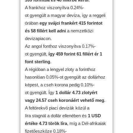
A frankhoz viszonyítva 0.24%-
ot gyengült a magyar deviza, így a reggeli
órában
egy svájci frankért 415 forintot
és 58 fillért kell adni
a nemzetközi
devizapiacon.
Az angol fonthoz viszonyítva 0.17%-
ot gyengült,
így 459 forint 61 fillért ér 1
font sterling
.
A régióban a lengyel zloty a forinthoz
hasonlóan 0.05%-ot gyengült az dollárhoz
képest, a cseh korona pedig 0.10%-
ot gyengült. Így
1 dollár 4.73 zlotyért
vagy 24.57 cseh koronáért vehető meg
.
A feltörekvő piaci devizák közül a
líra stagnál a dollár ellenében és
1 USD
értéke 4.73 török líra
, míg a Dél-afrikaiak
fizetőeszköze 0.18%-