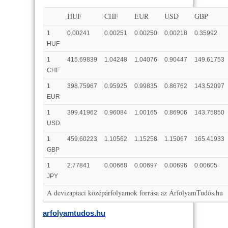
HUF
CHF
EUR
USD
GBP
1
0.00241
0.00251
0.00250
0.00218
0.35992
HUF
1
415.69839
1.04248
1.04076
0.90447
149.61753
CHF
1
398.75967
0.95925
0.99835
0.86762
143.52097
EUR
1
399.41962
0.96084
1.00165
0.86906
143.75850
USD
1
459.60223
1.10562
1.15258
1.15067
165.41933
GBP
1
2.77841
0.00668
0.00697
0.00696
0.00605
JPY
A devizapiaci középárfolyamok forrása az ÁrfolyamTudós.hu
arfolyamtudos.hu