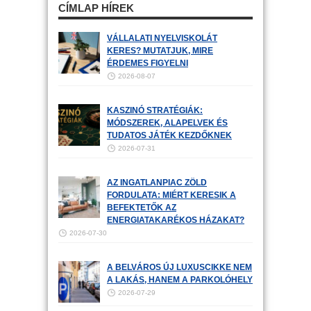
CÍMLAP HÍREK
VÁLLALATI NYELVISKOLÁT
KERES? MUTATJUK, MIRE
ÉRDEMES FIGYELNI
2026-08-07
KASZINÓ STRATÉGIÁK:
MÓDSZEREK, ALAPELVEK ÉS
TUDATOS JÁTÉK KEZDŐKNEK
2026-07-31
AZ INGATLANPIAC ZÖLD
FORDULATA: MIÉRT KERESIK A
BEFEKTETŐK AZ
ENERGIATAKARÉKOS HÁZAKAT?
2026-07-30
A BELVÁROS ÚJ LUXUSCIKKE NEM
A LAKÁS, HANEM A PARKOLÓHELY
2026-07-29