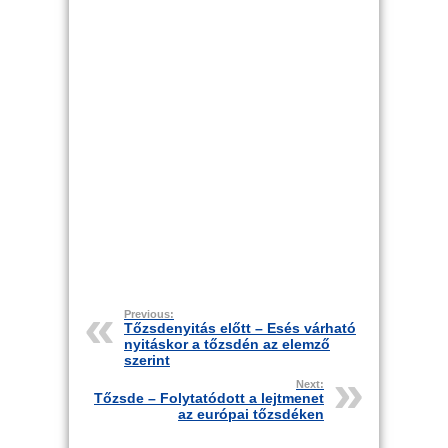
Previous:
Tőzsdenyitás előtt – Esés várható
nyitáskor a tőzsdén az elemző
szerint
Next:
Tőzsde – Folytatódott a lejtmenet
az európai tőzsdéken