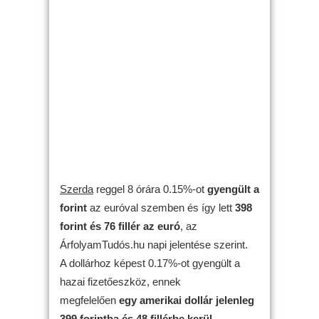
Szerda
reggel 8 órára 0.15%-ot
gyengült
a
forint
az euróval szemben és így lett
398
forint és 76 fillér az euró
, az
ÁrfolyamTudós.hu napi jelentése szerint.
A dollárhoz képest 0.17%-ot gyengült a
hazai fizetőeszköz, ennek
megfelelően
egy amerikai dollár jelenleg
399 forintba és 48 fillérbe kerül
.