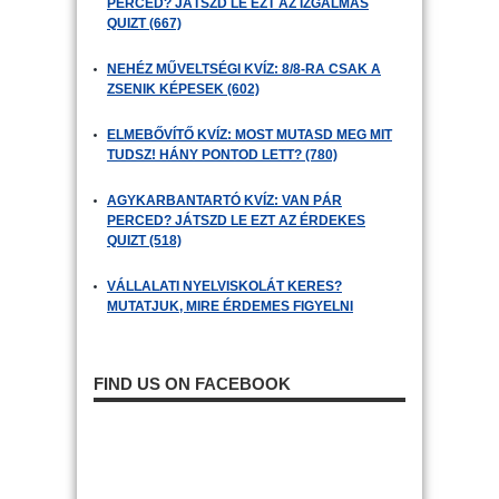
PERCED? JÁTSZD LE EZT AZ IZGALMAS
QUIZT (667)
NEHÉZ MŰVELTSÉGI KVÍZ: 8/8-RA CSAK A
ZSENIK KÉPESEK (602)
ELMEBŐVÍTŐ KVÍZ: MOST MUTASD MEG MIT
TUDSZ! HÁNY PONTOD LETT? (780)
AGYKARBANTARTÓ KVÍZ: VAN PÁR
PERCED? JÁTSZD LE EZT AZ ÉRDEKES
QUIZT (518)
VÁLLALATI NYELVISKOLÁT KERES?
MUTATJUK, MIRE ÉRDEMES FIGYELNI
FIND US ON FACEBOOK