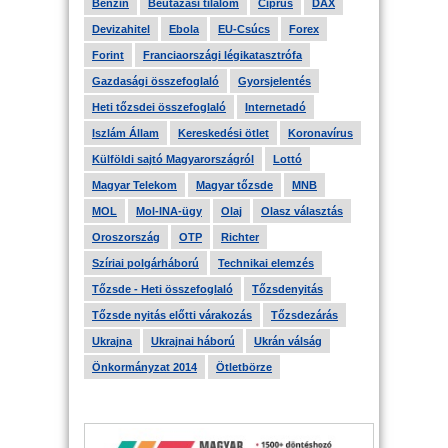
Benzin
Beutazási tilalom
Ciprus
DAX
Devizahitel
Ebola
EU-Csúcs
Forex
Forint
Franciaországi légikatasztrófa
Gazdasági összefoglaló
Gyorsjelentés
Heti tőzsdei összefoglaló
Internetadó
Iszlám Állam
Kereskedési ötlet
Koronavírus
Külföldi sajtó Magyarországról
Lottó
Magyar Telekom
Magyar tőzsde
MNB
MOL
Mol-INA-ügy
Olaj
Olasz választás
Oroszország
OTP
Richter
Szíriai polgárháború
Technikai elemzés
Tőzsde - Heti összefoglaló
Tőzsdenyitás
Tőzsde nyitás előtti várakozás
Tőzsdezárás
Ukrajna
Ukrajnai háború
Ukrán válság
Önkormányzat 2014
Ötletbörze