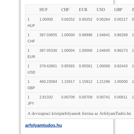
HUF
CHF
EUR
USD
GBP
1
1.00000
0.00252
0.00252
0.00264
0.00217
0
HUF
1
397.03655
1.00000
0.99996
1.04641
0.86269
1
CHF
1
397.05330
1.00004
1.00000
1.04645
0.86273
1
EUR
1
379.42801
0.95565
0.95561
1.00000
0.82443
1
USD
1
460.23084
1.15917
1.15912
1.21296
1.00000
1
GBP
1
2.81332
0.00709
0.00709
0.00741
0.00611
1
JPY
A devizapiaci középárfolyamok forrása az ÁrfolyamTudós.hu
arfolyamtudos.hu