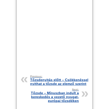
Previous:
Tőzsdenyitás előtt – Csökkenéssel
nyithat a tőzsde az elemző szerint
Next:
Tőzsde – Mínuszban indult a
kereskedés a vezető nyugat-
európai tőzsdéken