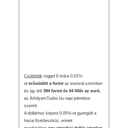
Csütörtök
reggel 8 órára 0.01%-
ot
erősödött
a forint
az euróval szemben
és így lett
394 forint és 04 fillér az euró
,
az ÁrfolyamTudós.hu napi jelentése
szerint.
A dollárhoz képest 0.05%-ot gyengült a
hazai fizetőeszköz, ennek
megfelelően
egy amerikai dollár jelenleg