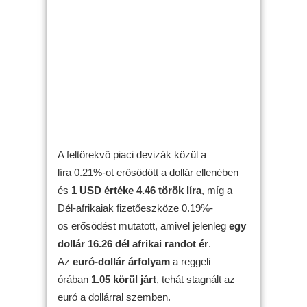
A feltörekvő piaci devizák közül a
líra 0.21%-ot erősödött a dollár ellenében
és
1 USD értéke 4.46 török líra
, míg a
Dél-afrikaiak fizetőeszköze 0.19%-
os erősödést mutatott, amivel jelenleg
egy
dollár 16.26 dél afrikai randot ér
.
Az
euró-dollár árfolyam
a reggeli
órában
1.05 körül járt
, tehát stagnált az
euró a dollárral szemben.