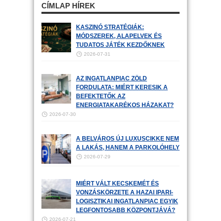
CÍMLAP HÍREK
KASZINÓ STRATÉGIÁK:
MÓDSZEREK, ALAPELVEK ÉS
TUDATOS JÁTÉK KEZDŐKNEK
2026-07-31
AZ INGATLANPIAC ZÖLD
FORDULATA: MIÉRT KERESIK A
BEFEKTETŐK AZ
ENERGIATAKARÉKOS HÁZAKAT?
2026-07-30
A BELVÁROS ÚJ LUXUSCIKKE NEM
A LAKÁS, HANEM A PARKOLÓHELY
2026-07-29
MIÉRT VÁLT KECSKEMÉT ÉS
VONZÁSKÖRZETE A HAZAI IPARI-
LOGISZTIKAI INGATLANPIAC EGYIK
LEGFONTOSABB KÖZPONTJÁVÁ?
2026-07-21