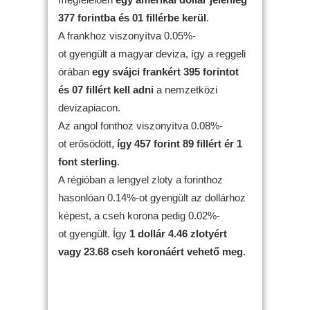
377 forintba és 01 fillérbe kerül
.
A frankhoz viszonyítva 0.05%-
ot gyengült a magyar deviza, így a reggeli
órában
egy svájci frankért 395 forintot
és 07 fillért kell adni
a nemzetközi
devizapiacon.
Az angol fonthoz viszonyítva 0.08%-
ot erősödött,
így 457 forint 89 fillért ér 1
font sterling
.
A régióban a lengyel zloty a forinthoz
hasonlóan 0.14%-ot gyengült az dollárhoz
képest, a cseh korona pedig 0.02%-
ot gyengült. Így
1 dollár 4.46 zlotyért
vagy 23.68 cseh koronáért vehető meg
.