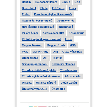
Benzin
Beutazási tilalom
Ciprus
DAX
Devizahitel
Ebola
EU-Csúcs
Forex
Forint
Franciaországi légikatasztrófa
Gazdasági összefoglaló
Gyorsjelentés
Heti tőzsdei összefoglaló
Internetadó
Iszlám Állam
Kereskedési ötlet
Koronavírus
Külföldi sajtó Magyarországról
Lottó
Magyar Telekom
Magyar tőzsde
MNB
MOL
Mol-INA-ügy
Olaj
Olasz választás
Oroszország
OTP
Richter
Szíriai polgárháború
Technikai elemzés
Tőzsde - Heti összefoglaló
Tőzsdenyitás
Tőzsde nyitás előtti várakozás
Tőzsdezárás
Ukrajna
Ukrajnai háború
Ukrán válság
Önkormányzat 2014
Ötletbörze