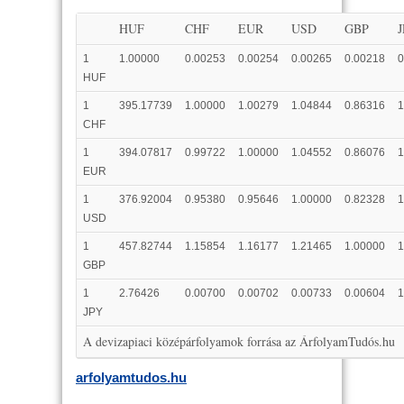
HUF
CHF
EUR
USD
GBP
1
1.00000
0.00253
0.00254
0.00265
0.00218
0
HUF
1
395.17739
1.00000
1.00279
1.04844
0.86316
1
CHF
1
394.07817
0.99722
1.00000
1.04552
0.86076
1
EUR
1
376.92004
0.95380
0.95646
1.00000
0.82328
1
USD
1
457.82744
1.15854
1.16177
1.21465
1.00000
1
GBP
1
2.76426
0.00700
0.00702
0.00733
0.00604
1
JPY
A devizapiaci középárfolyamok forrása az ÁrfolyamTudós.hu
arfolyamtudos.hu