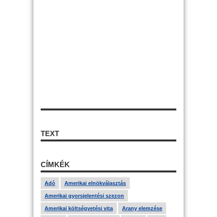
TEXT
CÍMKÉK
Adó
Amerikai elnökválasztás
Amerikai gyorsjelentési szezon
Amerikai költségvetési vita
Arany elemzése