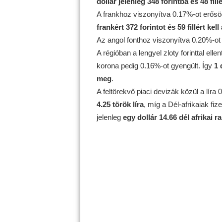
dollár jelenleg 348 forintba és 48 fill
A frankhoz viszonyítva 0.17%-ot erősö
frankért 372 forintot és 59 fillért kell
Az angol fonthoz viszonyítva 0.20%-ot
A régióban a lengyel zloty forinttal ell
korona pedig 0.16%-ot gyengült. Így
1 
meg
.
A feltörekvő piaci devizák közül a líra
4.25 török líra
, míg a Dél-afrikaiak f
jelenleg
egy dollár 14.66 dél afrikai r