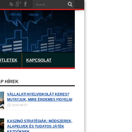
ÖTLETEK
KAPCSOLAT
P HÍREK
VÁLLALATI NYELVISKOLÁT KERES?
MUTATJUK, MIRE ÉRDEMES FIGYELNI
2026-08-07
KASZINÓ STRATÉGIÁK: MÓDSZEREK,
ALAPELVEK ÉS TUDATOS JÁTÉK
KEZDŐKNEK