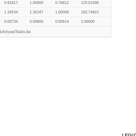
0.91817
1.00000
0.76812
125.01096
1.19534
1.30187
1.00000
162.74821
0.00734
0.00800
0.00614
1.00000
 ÁrfolyamTudós.hu
LEGU