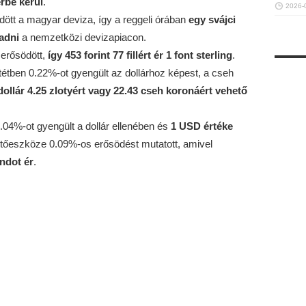
érbe kerül
.
2026-
dött a magyar deviza, így a reggeli órában
egy svájci
 adni
a nemzetközi devizapiacon.
 erősödött,
így 453 forint 77 fillért ér 1 font sterling
.
entétben 0.22%-ot gyengült az dollárhoz képest, a cseh
dollár 4.25 zlotyért vagy 22.43 cseh koronáért vehető
 0.04%-ot gyengült a dollár ellenében és
1 USD értéke
izetőeszköze 0.09%-os erősödést mutatott, amivel
andot ér
.