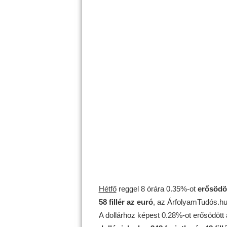
Hétfő
reggel 8 órára 0.35%-ot
erősödö
58 fillér az euró
, az ÁrfolyamTudós.hu 
A dollárhoz képest 0.28%-ot erősödött