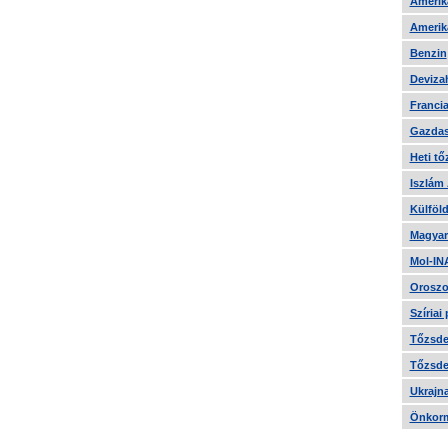
Amerika
Amerika
Benzin
Devizah
Francia
Gazdas
Heti tő
Iszlám
Külföld
Magyar
Mol-IN
Oroszo
Szíriai
Tőzsde 
Tőzsde 
Ukrajn
Önkorm