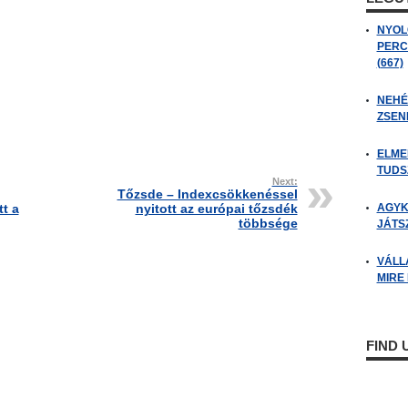
NYOL
PERC
(667)
NEHÉZ
ZSENI
ELME
TUDSZ
Next:
Tőzsde – Indexcsökkenéssel
t a
nyitott az európai tőzsdék
AGYK
többsége
JÁTSZ
VÁLL
MIRE
FIND