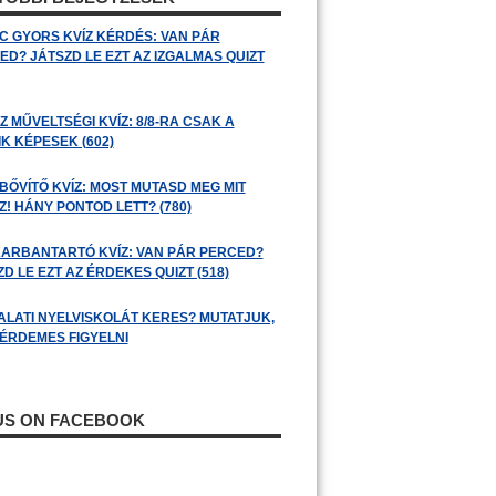
C GYORS KVÍZ KÉRDÉS: VAN PÁR
ED? JÁTSZD LE EZT AZ IZGALMAS QUIZT
 MŰVELTSÉGI KVÍZ: 8/8-RA CSAK A
K KÉPESEK (602)
BŐVÍTŐ KVÍZ: MOST MUTASD MEG MIT
! HÁNY PONTOD LETT? (780)
ARBANTARTÓ KVÍZ: VAN PÁR PERCED?
D LE EZT AZ ÉRDEKES QUIZT (518)
ALATI NYELVISKOLÁT KERES? MUTATJUK,
 ÉRDEMES FIGYELNI
 US ON FACEBOOK