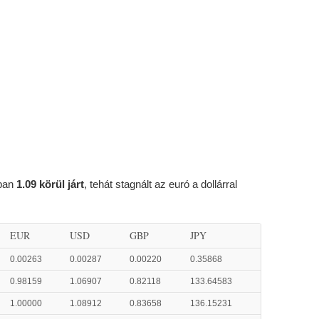
ában
1.09 körül járt
, tehát stagnált az euró a dollárral
EUR
USD
GBP
JPY
0.00263
0.00287
0.00220
0.35868
0.98159
1.06907
0.82118
133.64583
1.00000
1.08912
0.83658
136.15231