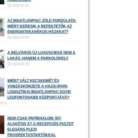
2026-07-31
AZ INGATLANPIAC ZÖLD FORDULATA:
MIÉRT KERESIK A BEFEKTETŐK AZ
ENERGIATAKARÉKOS HÁZAKAT?
2026-07-30
A BELVÁROS ÚJ LUXUSCIKKE NEM A
LAKÁS, HANEM A PARKOLÓHELY
2026-07-29
MIÉRT VÁLT KECSKEMÉT ÉS
VONZÁSKÖRZETE A HAZAI IPARI-
LOGISZTIKAI INGATLANPIAC EGYIK
LEGFONTOSABB KÖZPONTJÁVÁ?
07-21
NEM CSAK PAPÍRHALOM: ÍGY
ALAKÍTSD ÁT A RECEPCIÓS PULTOT
ELEGÁNS PLEXI
PROSPEKTUSTARTÓKKAL