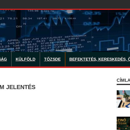
SÁG
KÜLFÖLD
TŐZSDE
BEFEKTETÉS, KERESKEDÉS, 
CÍMLA
AM JELENTÉS