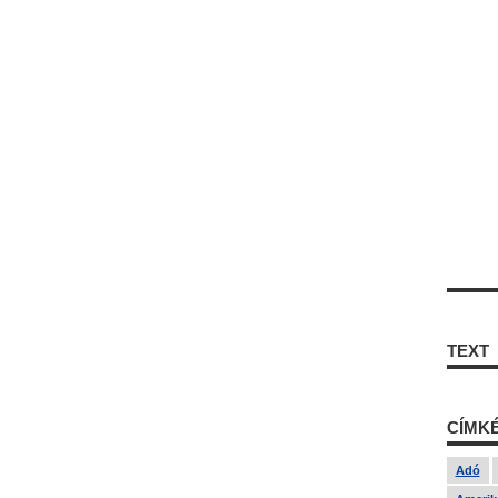
TEXT
CÍMK
Adó