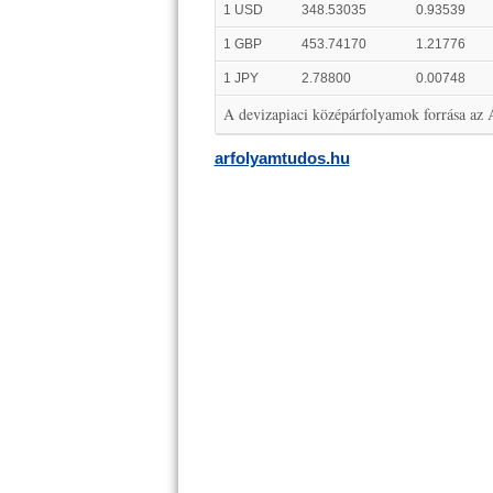
1 USD
348.53035
0.93539
1 GBP
453.74170
1.21776
1 JPY
2.78800
0.00748
A devizapiaci középárfolyamok forrása az
arfolyamtudos.hu