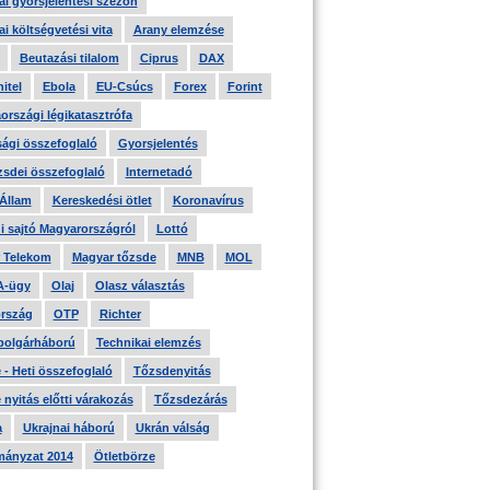
i gyorsjelentési szezon
i költségvetési vita
Arany elemzése
Beutazási tilalom
Ciprus
DAX
itel
Ebola
EU-Csúcs
Forex
Forint
országi légikatasztrófa
ági összefoglaló
Gyorsjelentés
zsdei összefoglaló
Internetadó
 Állam
Kereskedési ötlet
Koronavírus
i sajtó Magyarországról
Lottó
 Telekom
Magyar tőzsde
MNB
MOL
A-ügy
Olaj
Olasz választás
rszág
OTP
Richter
 polgárháború
Technikai elemzés
- Heti összefoglaló
Tőzsdenyitás
nyitás előtti várakozás
Tőzsdezárás
a
Ukrajnai háború
Ukrán válság
ányzat 2014
Ötletbörze