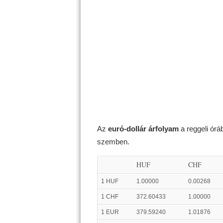
Az
euró-dollár árfolyam
a reggeli ór
szemben.
HUF
CHF
1 HUF
1.00000
0.00268
1 CHF
372.60433
1.00000
1 EUR
379.59240
1.01876