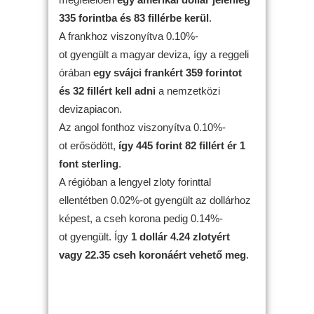
335 forintba és 83 fillérbe kerül
.
A frankhoz viszonyítva 0.10%-
ot gyengült a magyar deviza, így a reggeli
órában
egy svájci frankért 359 forintot
és 32 fillért kell adni
a nemzetközi
devizapiacon.
Az angol fonthoz viszonyítva 0.10%-
ot erősödött,
így 445 forint 82 fillért ér 1
font sterling
.
A régióban a lengyel zloty forinttal
ellentétben 0.02%-ot gyengült az dollárhoz
képest, a cseh korona pedig 0.14%-
ot gyengült. Így
1 dollár 4.24 zlotyért
vagy 22.35 cseh koronáért vehető meg
.