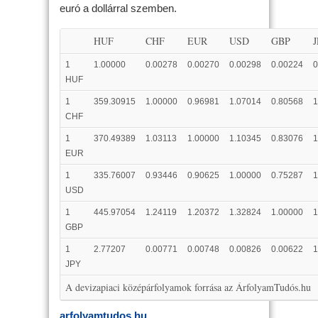
euró a dollárral szemben.
HUF
CHF
EUR
USD
GBP
1
1.00000
0.00278
0.00270
0.00298
0.00224
0
HUF
1
359.30915
1.00000
0.96981
1.07014
0.80568
1
CHF
1
370.49389
1.03113
1.00000
1.10345
0.83076
1
EUR
1
335.76007
0.93446
0.90625
1.00000
0.75287
1
USD
1
445.97054
1.24119
1.20372
1.32824
1.00000
1
GBP
1
2.77207
0.00771
0.00748
0.00826
0.00622
1
JPY
A devizapiaci középárfolyamok forrása az ÁrfolyamTudós.hu
arfolyamtudos.hu