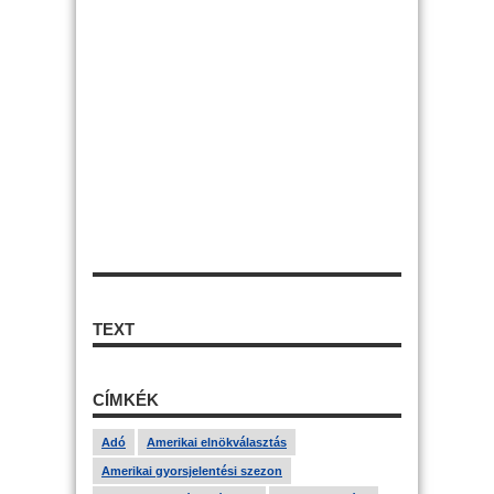
TEXT
CÍMKÉK
Adó
Amerikai elnökválasztás
Amerikai gyorsjelentési szezon