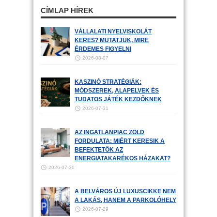
CÍMLAP HÍREK
VÁLLALATI NYELVISKOLÁT
KERES? MUTATJUK, MIRE
ÉRDEMES FIGYELNI
2026-08-07
KASZINÓ STRATÉGIÁK:
MÓDSZEREK, ALAPELVEK ÉS
TUDATOS JÁTÉK KEZDŐKNEK
2026-07-31
AZ INGATLANPIAC ZÖLD
FORDULATA: MIÉRT KERESIK A
BEFEKTETŐK AZ
ENERGIATAKARÉKOS HÁZAKAT?
2026-07-30
A BELVÁROS ÚJ LUXUSCIKKE NEM
A LAKÁS, HANEM A PARKOLÓHELY
2026-07-29