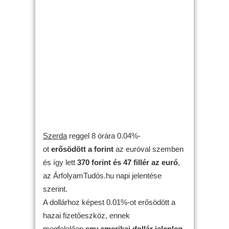
Szerda
reggel 8 órára 0.04%-
ot
erősödött
a forint
az euróval szemben
és így lett
370 forint és 47 fillér az euró
,
az ÁrfolyamTudós.hu napi jelentése
szerint.
A dollárhoz képest 0.01%-ot erősödött a
hazai fizetőeszköz, ennek
megfelelően
egy amerikai dollár jelenleg