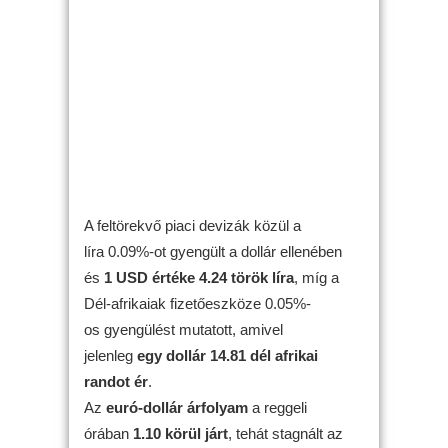
A feltörekvő piaci devizák közül a
líra 0.09%-ot gyengült a dollár ellenében
és
1 USD értéke 4.24 török líra
, míg a
Dél-afrikaiak fizetőeszköze 0.05%-
os gyengülést mutatott, amivel
jelenleg
egy dollár 14.81 dél afrikai
randot ér
.
Az
euró-dollár árfolyam
a reggeli
órában
1.10 körül járt
, tehát stagnált az