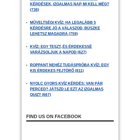
KÉRDÉSEK, IZGALMAS NAP, MI KELL MÉG?
(736)
MŰVELTSÉGI KVÍZ: HA LEGALÁBB 5
KÉRDÉSRE JÓ A VÁLASZOD, BÜSZKE
LEHETSZ MAGADRA (759)
KVÍZ: EGY TESZT, ÉS ÉRDEKESSÉ
VARÁZSOLJUK A NAPOD (627)
ROPPANT NEHÉZ TUDÁSPRÓBA KVÍZ: EGY
KIS ÉRDEKES FEJTÖRŐ (811)
NYOLC GYORS KVÍZ KÉRDÉS: VAN PÁR
PERCED? JÁTSZD LE EZT AZ IZGALMAS
QUIZT (667)
FIND US ON FACEBOOK