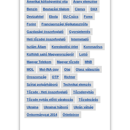
Amerikai költségvetési vita
Arany elemzése
Benzin
Beutazási tilalom
Ciprus
DAX
Devizahitel
Ebola
EU-Csúcs
Forex
Forint
Franciaországi légikatasztrófa
Gazdasági összefoglaló
Gyorsjelentés
Heti tőzsdei összefoglaló
Internetadó
Iszlám Állam
Kereskedési ötlet
Koronavírus
Külföldi sajtó Magyarországról
Lottó
Magyar Telekom
Magyar tőzsde
MNB
MOL
Mol-INA-ügy
Olaj
Olasz választás
Oroszország
OTP
Richter
Szíriai polgárháború
Technikai elemzés
Tőzsde - Heti összefoglaló
Tőzsdenyitás
Tőzsde nyitás előtti várakozás
Tőzsdezárás
Ukrajna
Ukrajnai háború
Ukrán válság
Önkormányzat 2014
Ötletbörze