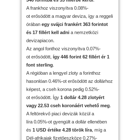
A frankhoz viszonyítva 0.08%-
ot erősödött a magyar deviza, így a reggeli
órában
egy svájci frankért 363 forintot
és 17 fillért kell adni
a nemzetközi
devizapiacon.
Az angol fonthoz viszonyítva 0.07%-
ot erősödött,
így 446 forint 62 fillért ér 1
font sterling
.
A régióban a lengyel zloty a forinthoz
hasonlóan 0.46%-ot erősödött az dollárhoz
képest, a cseh korona pedig 0.52%-
ot erősödött. Így
1 dollár 4.28 zlotyért
vagy 22.53 cseh koronáért vehető meg
.
A feltörekvő piaci devizák közül a
líra 0.05%-ot gyengült a dollár ellenében
és
1 USD értéke 4.28 török líra
, míg a
Dél-afrikaiak fizetőeszköze 0.27%-