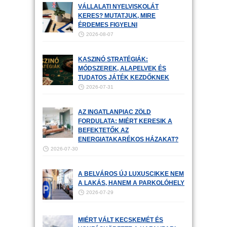
VÁLLALATI NYELVISKOLÁT
KERES? MUTATJUK, MIRE
ÉRDEMES FIGYELNI
2026-08-07
KASZINÓ STRATÉGIÁK:
MÓDSZEREK, ALAPELVEK ÉS
TUDATOS JÁTÉK KEZDŐKNEK
2026-07-31
AZ INGATLANPIAC ZÖLD
FORDULATA: MIÉRT KERESIK A
BEFEKTETŐK AZ
ENERGIATAKARÉKOS HÁZAKAT?
2026-07-30
A BELVÁROS ÚJ LUXUSCIKKE NEM
A LAKÁS, HANEM A PARKOLÓHELY
2026-07-29
MIÉRT VÁLT KECSKEMÉT ÉS