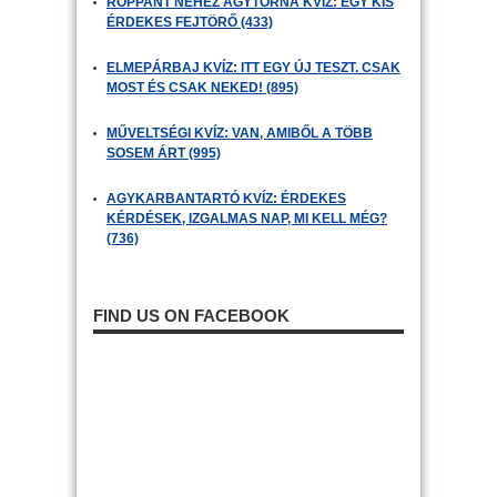
ROPPANT NEHÉZ AGYTORNA KVÍZ: EGY KIS
ÉRDEKES FEJTÖRŐ (433)
ELMEPÁRBAJ KVÍZ: ITT EGY ÚJ TESZT. CSAK
MOST ÉS CSAK NEKED! (895)
MŰVELTSÉGI KVÍZ: VAN, AMIBŐL A TÖBB
SOSEM ÁRT (995)
AGYKARBANTARTÓ KVÍZ: ÉRDEKES
KÉRDÉSEK, IZGALMAS NAP, MI KELL MÉG?
(736)
FIND US ON FACEBOOK