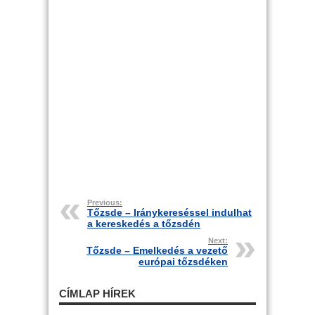
Previous:
Tőzsde – Iránykereséssel indulhat
a kereskedés a tőzsdén
Next:
Tőzsde – Emelkedés a vezető
európai tőzsdéken
CÍMLAP HÍREK