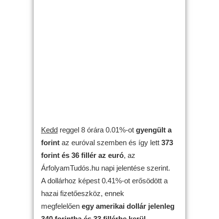
Kedd
reggel 8 órára 0.01%-ot
gyengült
a
forint
az euróval szemben és így lett
373
forint és 36 fillér az euró
, az
ÁrfolyamTudós.hu napi jelentése szerint.
A dollárhoz képest 0.41%-ot erősödött a
hazai fizetőeszköz, ennek
megfelelően
egy amerikai dollár jelenleg
340 forintba és 33 fillérbe kerül
.