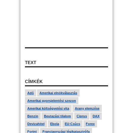
TEXT
CÍMKÉK
Adó
Amerikai elnökválasztás
Amerikai gyorsjelentési szezon
Amerikai költségvetési vita
Arany elemzése
Benzin
Beutazási tilalom
Ciprus
DAX
Devizahitel
Ebola
EU-Csúcs
Forex
Forint
Franciaországi légikatasztrófa