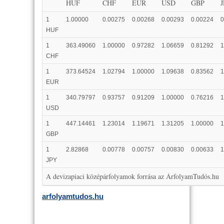
HUF
CHF
EUR
USD
GBP
1
1.00000
0.00275
0.00268
0.00293
0.00224
0
HUF
1
363.49060
1.00000
0.97282
1.06659
0.81292
1
CHF
1
373.64524
1.02794
1.00000
1.09638
0.83562
1
EUR
1
340.79797
0.93757
0.91209
1.00000
0.76216
1
USD
1
447.14461
1.23014
1.19671
1.31205
1.00000
1
GBP
1
2.82868
0.00778
0.00757
0.00830
0.00633
1
JPY
A devizapiaci középárfolyamok forrása az ÁrfolyamTudós.hu
arfolyamtudos.hu