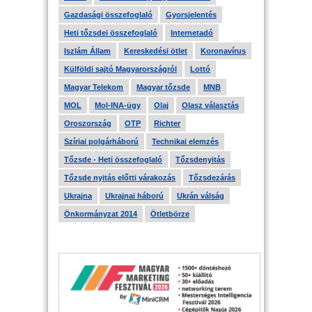
Gazdasági összefoglaló
Gyorsjelentés
Heti tőzsdei összefoglaló
Internetadó
Iszlám Állam
Kereskedési ötlet
Koronavírus
Külföldi sajtó Magyarországról
Lottó
Magyar Telekom
Magyar tőzsde
MNB
MOL
Mol-INA-ügy
Olaj
Olasz választás
Oroszország
OTP
Richter
Szíriai polgárháború
Technikai elemzés
Tőzsde - Heti összefoglaló
Tőzsdenyitás
Tőzsde nyitás előtti várakozás
Tőzsdezárás
Ukrajna
Ukrajnai háború
Ukrán válság
Önkormányzat 2014
Ötletbörze