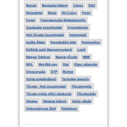
Benzin
Beutazási tilalom
Ciprus
DAX
Devizahitel
Ebola
EU-Csúcs
Forex
Forint
Franciaországi légikatasztrófa
Gazdasági összefoglaló
Gyorsjelentés
Heti tőzsdei összefoglaló
Internetadó
Iszlám Állam
Kereskedési ötlet
Koronavírus
Külföldi sajtó Magyarországról
Lottó
Magyar Telekom
Magyar tőzsde
MNB
MOL
Mol-INA-ügy
Olaj
Olasz választás
Oroszország
OTP
Richter
Szíriai polgárháború
Technikai elemzés
Tőzsde - Heti összefoglaló
Tőzsdenyitás
Tőzsde nyitás előtti várakozás
Tőzsdezárás
Ukrajna
Ukrajnai háború
Ukrán válság
Önkormányzat 2014
Ötletbörze