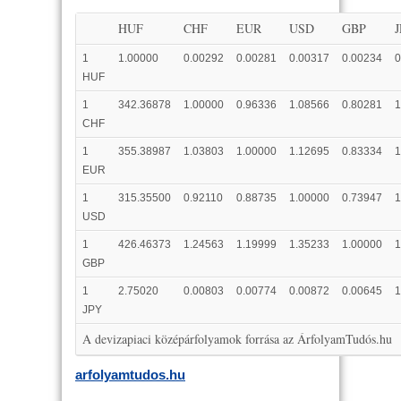
HUF
CHF
EUR
USD
GBP
1
1.00000
0.00292
0.00281
0.00317
0.00234
0
HUF
1
342.36878
1.00000
0.96336
1.08566
0.80281
1
CHF
1
355.38987
1.03803
1.00000
1.12695
0.83334
1
EUR
1
315.35500
0.92110
0.88735
1.00000
0.73947
1
USD
1
426.46373
1.24563
1.19999
1.35233
1.00000
1
GBP
1
2.75020
0.00803
0.00774
0.00872
0.00645
1
JPY
A devizapiaci középárfolyamok forrása az ÁrfolyamTudós.hu
arfolyamtudos.hu