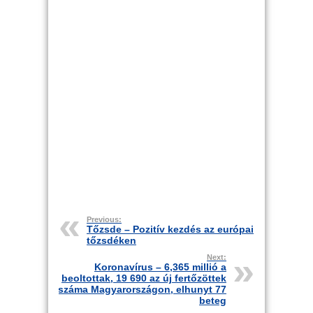
Previous:
Tőzsde – Pozitív kezdés az európai
tőzsdéken
Next:
Koronavírus – 6,365 millió a
beoltottak, 19 690 az új fertőzöttek
száma Magyarországon, elhunyt 77
beteg