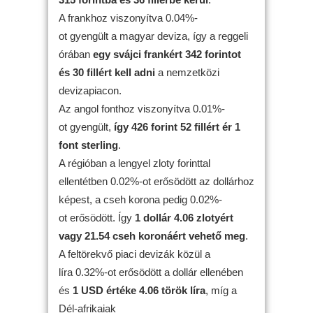
A frankhoz viszonyítva 0.04%-
ot gyengült a magyar deviza, így a reggeli
órában
egy svájci frankért 342 forintot
és 30 fillért kell adni
a nemzetközi
devizapiacon.
Az angol fonthoz viszonyítva 0.01%-
ot gyengült,
így 426 forint 52 fillért ér 1
font sterling
.
A régióban a lengyel zloty forinttal
ellentétben 0.02%-ot erősödött az dollárhoz
képest, a cseh korona pedig 0.02%-
ot erősödött. Így
1 dollár 4.06 zlotyért
vagy 21.54 cseh koronáért vehető meg
.
A feltörekvő piaci devizák közül a
líra 0.32%-ot erősödött a dollár ellenében
és
1 USD értéke 4.06 török líra
, míg a
Dél-afrikaiak