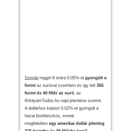
Szerda
reggel 8 órára 0.05%-ot
gyengült
a
forint
az euróval szemben és így lett
355
forint és 40 fillér az euró
, az
ÁrfolyamTudós.hu napi jelentése szerint.
A dollárhoz képest 0.02%-ot gyengült a
hazai fizetőeszköz, ennek
megfelelően
egy amerikai dollár jelenleg
315 forintba és 36 fillérbe kerül
.