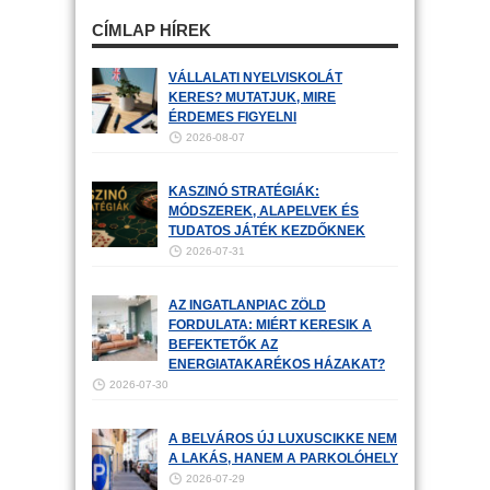
CÍMLAP HÍREK
VÁLLALATI NYELVISKOLÁT
KERES? MUTATJUK, MIRE
ÉRDEMES FIGYELNI
2026-08-07
KASZINÓ STRATÉGIÁK:
MÓDSZEREK, ALAPELVEK ÉS
TUDATOS JÁTÉK KEZDŐKNEK
2026-07-31
AZ INGATLANPIAC ZÖLD
FORDULATA: MIÉRT KERESIK A
BEFEKTETŐK AZ
ENERGIATAKARÉKOS HÁZAKAT?
2026-07-30
A BELVÁROS ÚJ LUXUSCIKKE NEM
A LAKÁS, HANEM A PARKOLÓHELY
2026-07-29