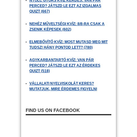
NYOLC GYORS KVÍZ KÉRDÉS: VAN PÁR
PERCED? JÁTSZD LE EZT AZ IZGALMAS
QUIZT (667)
NEHÉZ MŰVELTSÉGI KVÍZ: 8/8-RA CSAK A
ZSENIK KÉPESEK (602)
ELMEBŐVÍTŐ KVÍZ: MOST MUTASD MEG MIT
TUDSZ! HÁNY PONTOD LETT? (780)
AGYKARBANTARTÓ KVÍZ: VAN PÁR
PERCED? JÁTSZD LE EZT AZ ÉRDEKES
QUIZT (518)
VÁLLALATI NYELVISKOLÁT KERES?
MUTATJUK, MIRE ÉRDEMES FIGYELNI
FIND US ON FACEBOOK