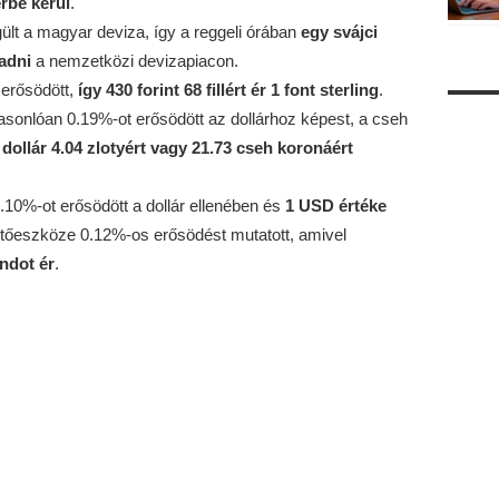
érbe kerül
.
ült a magyar deviza, így a reggeli órában
egy svájci
 adni
a nemzetközi devizapiacon.
 erősödött,
így 430 forint 68 fillért ér 1 font sterling
.
 hasonlóan 0.19%-ot erősödött az dollárhoz képest, a cseh
 dollár 4.04 zlotyért vagy 21.73 cseh koronáért
 0.10%-ot erősödött a dollár ellenében és
1 USD értéke
izetőeszköze 0.12%-os erősödést mutatott, amivel
andot ér
.