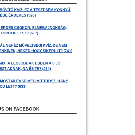
BŐVÍTŐ KVÍZ: EZ A TESZT SEM KÖNNYŰ,
ÉBE ÉRDEKES (590)
KÉRDÉS CSOKOR: ELMEBAJNOKSÁG,
 PONTOD LESZ? (617)
ÁL NEHÉZ MŰVELTSÉGI KVÍZ, DE NEM
ENKINEK, NEKED HOGY SIKERÜLT? (741)
MIX: A LEGJOBBAK EBBEN A 8 JÓ
ZT ADNAK, NA ÉS TE? (434)
: MOST MUTASD MEG MIT TUDSZ! HÁNY
D LETT? (633)
 US ON FACEBOOK