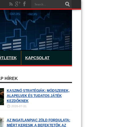
ÖTLETEK
KAPCSOLAT
P HÍREK
KASZINÓ STRATÉGIÁK: MÓDSZEREK,
ALAPELVEK ÉS TUDATOS JÁTÉK
KEZDŐKNEK
2026-07-31
AZ INGATLANPIAC ZÖLD FORDULATA:
MIÉRT KERESIK A BEFEKTETŐK AZ