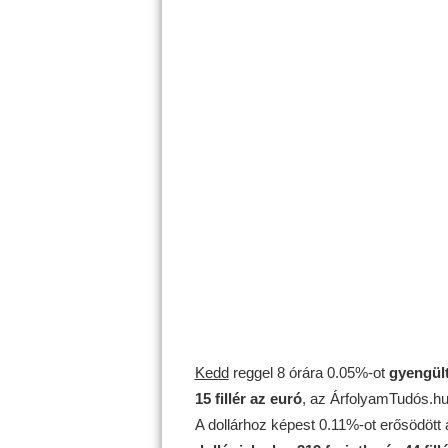
Kedd
reggel 8 órára 0.05%-ot
gyengül
15 fillér az euró
, az ÁrfolyamTudós.hu 
A dollárhoz képest 0.11%-ot erősödött