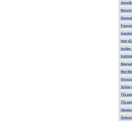
Amerika
Benzin
Devizah
Francia
Gazdas
Heti tő
Iszlám
Külföld
Magyar
Mol-IN
Oroszo
Szíriai
Tőzsde 
Tőzsde 
Ukrajn
Önkorm