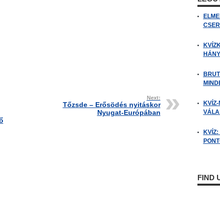
ELME
CSER
KVÍZ
HÁNY
BRUT
MIND
Next:
KVÍZ-
Tőzsde – Erősödés nyitáskor
Nyugat-Európában
VÁLAS
ő
KVÍZ
PONTO
FIND