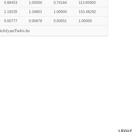
0.88453
1.00000
0.74184
113.85900
1.19235
1.34801
1.00000
153.48292
0.00777
0.00878
0.00651
1.00000
 ÁrfolyamTudós.hu
LEGU