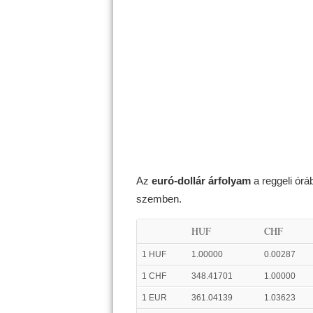
Az
euró-dollár árfolyam
a reggeli ór
szemben.
HUF
CHF
1 HUF
1.00000
0.00287
1 CHF
348.41701
1.00000
1 EUR
361.04139
1.03623