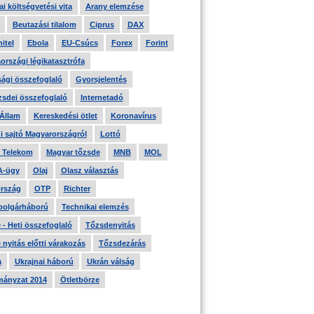
i költségvetési vita
Arany elemzése
Beutazási tilalom
Ciprus
DAX
itel
Ebola
EU-Csúcs
Forex
Forint
országi légikatasztrófa
ági összefoglaló
Gyorsjelentés
zsdei összefoglaló
Internetadó
 Állam
Kereskedési ötlet
Koronavírus
i sajtó Magyarországról
Lottó
 Telekom
Magyar tőzsde
MNB
MOL
A-ügy
Olaj
Olasz választás
rszág
OTP
Richter
 polgárháború
Technikai elemzés
- Heti összefoglaló
Tőzsdenyitás
nyitás előtti várakozás
Tőzsdezárás
a
Ukrajnai háború
Ukrán válság
ányzat 2014
Ötletbörze