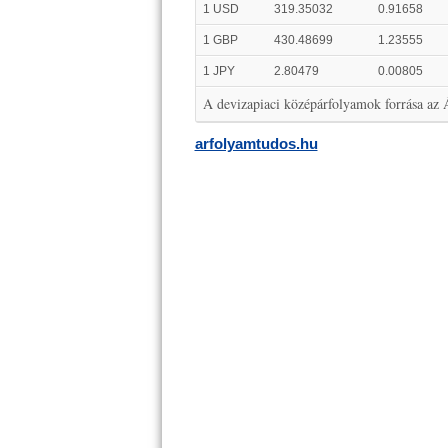
1 USD
319.35032
0.91658
1 GBP
430.48699
1.23555
1 JPY
2.80479
0.00805
A devizapiaci középárfolyamok forrása az
arfolyamtudos.hu