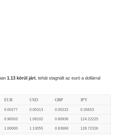
ában
1.13 körül járt
, tehát stagnált az euró a dollárral
EUR
USD
GBP
JPY
0.00277
0.00313
0.00232
0.35653
0.96503
1.09102
0.80936
124.22225
1.00000
1.13055
0.83868
128.72326