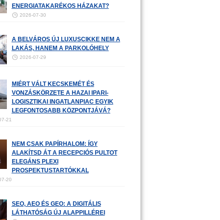
ENERGIATAKARÉKOS HÁZAKAT?
2026-07-30
A BELVÁROS ÚJ LUXUSCIKKE NEM A
LAKÁS, HANEM A PARKOLÓHELY
2026-07-29
MIÉRT VÁLT KECSKEMÉT ÉS
VONZÁSKÖRZETE A HAZAI IPARI-
LOGISZTIKAI INGATLANPIAC EGYIK
LEGFONTOSABB KÖZPONTJÁVÁ?
07-21
NEM CSAK PAPÍRHALOM: ÍGY
ALAKÍTSD ÁT A RECEPCIÓS PULTOT
ELEGÁNS PLEXI
PROSPEKTUSTARTÓKKAL
07-20
SEO, AEO ÉS GEO: A DIGITÁLIS
LÁTHATÓSÁG ÚJ ALAPPILLÉREI