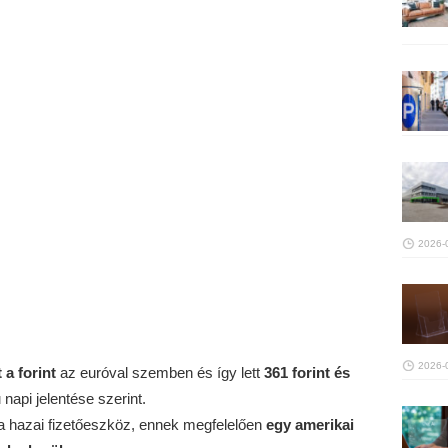
2026-
2026-
t
a forint
az euróval szemben és így lett
361 forint és
napi jelentése szerint.
 a hazai fizetőeszköz, ennek megfelelően
egy amerikai