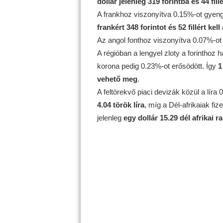
dollár jelenleg 319 forintba és 44 fill
A frankhoz viszonyítva 0.15%-ot gyeng
frankért 348 forintot és 52 fillért kell
Az angol fonthoz viszonyítva 0.07%-ot
A régióban a lengyel zloty a forinthoz
korona pedig 0.23%-ot erősödött. Így
1
vehető meg
.
A feltörekvő piaci devizák közül a líra
4.04 török líra
, míg a Dél-afrikaiak f
jelenleg
egy dollár 15.29 dél afrikai r