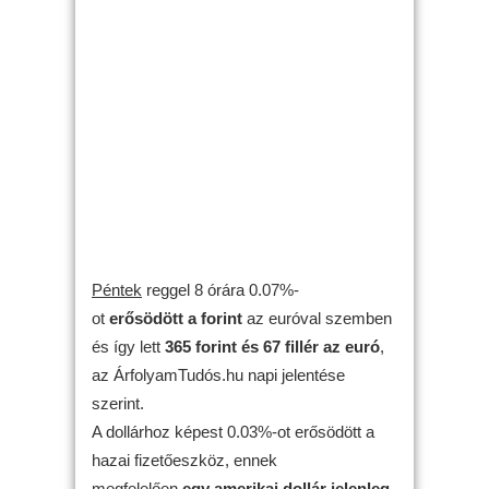
Péntek
reggel 8 órára 0.07%-
ot
erősödött
a forint
az euróval szemben
és így lett
365 forint és 67 fillér az euró
,
az ÁrfolyamTudós.hu napi jelentése
szerint.
A dollárhoz képest 0.03%-ot erősödött a
hazai fizetőeszköz, ennek
megfelelően
egy amerikai dollár jelenleg