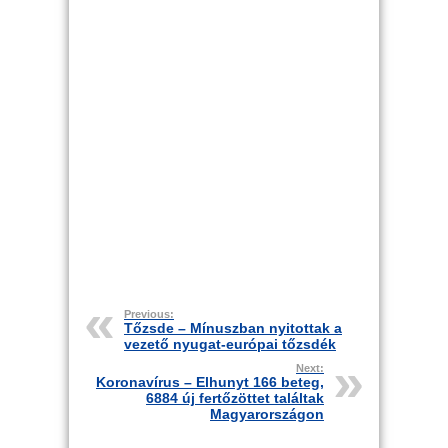
Previous:
Tőzsde – Mínuszban nyitottak a
vezető nyugat-európai tőzsdék
Next:
Koronavírus – Elhunyt 166 beteg,
6884 új fertőzöttet találtak
Magyarországon