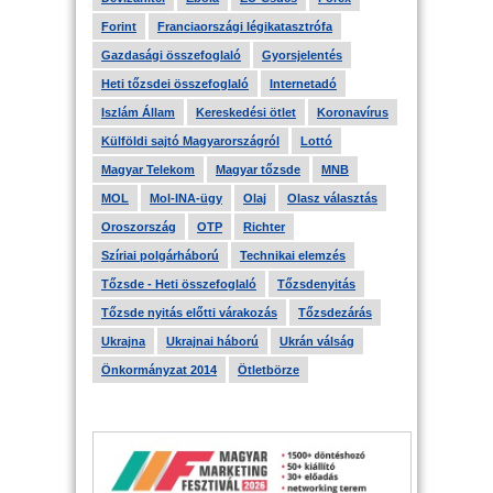
Forint
Franciaországi légikatasztrófa
Gazdasági összefoglaló
Gyorsjelentés
Heti tőzsdei összefoglaló
Internetadó
Iszlám Állam
Kereskedési ötlet
Koronavírus
Külföldi sajtó Magyarországról
Lottó
Magyar Telekom
Magyar tőzsde
MNB
MOL
Mol-INA-ügy
Olaj
Olasz választás
Oroszország
OTP
Richter
Szíriai polgárháború
Technikai elemzés
Tőzsde - Heti összefoglaló
Tőzsdenyitás
Tőzsde nyitás előtti várakozás
Tőzsdezárás
Ukrajna
Ukrajnai háború
Ukrán válság
Önkormányzat 2014
Ötletbörze