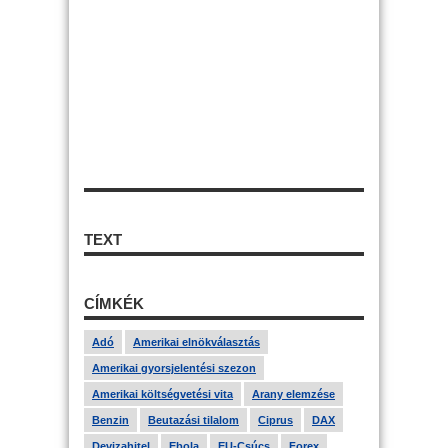
TEXT
CÍMKÉK
Adó
Amerikai elnökválasztás
Amerikai gyorsjelentési szezon
Amerikai költségvetési vita
Arany elemzése
Benzin
Beutazási tilalom
Ciprus
DAX
Devizahitel
Ebola
EU-Csúcs
Forex