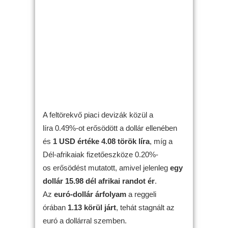
A feltörekvő piaci devizák közül a
líra 0.49%-ot erősödött a dollár ellenében
és
1 USD értéke 4.08 török líra
, míg a
Dél-afrikaiak fizetőeszköze 0.20%-
os erősödést mutatott, amivel jelenleg
egy
dollár 15.98 dél afrikai randot ér
.
Az
euró-dollár árfolyam
a reggeli
órában
1.13 körül járt
, tehát stagnált az
euró a dollárral szemben.