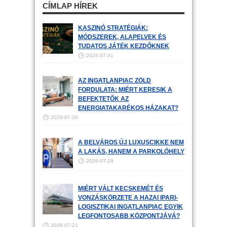
CÍMLAP HÍREK
KASZINÓ STRATÉGIÁK:
MÓDSZEREK, ALAPELVEK ÉS
TUDATOS JÁTÉK KEZDŐKNEK
2026-07-31
AZ INGATLANPIAC ZÖLD
FORDULATA: MIÉRT KERESIK A
BEFEKTETŐK AZ
ENERGIATAKARÉKOS HÁZAKAT?
2026-07-30
A BELVÁROS ÚJ LUXUSCIKKE NEM
A LAKÁS, HANEM A PARKOLÓHELY
2026-07-29
MIÉRT VÁLT KECSKEMÉT ÉS
VONZÁSKÖRZETE A HAZAI IPARI-
LOGISZTIKAI INGATLANPIAC EGYIK
LEGFONTOSABB KÖZPONTJÁVÁ?
2026-07-21