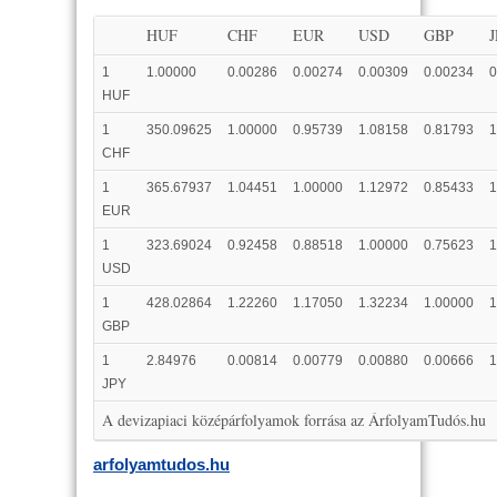
HUF
CHF
EUR
USD
GBP
1
1.00000
0.00286
0.00274
0.00309
0.00234
0
HUF
1
350.09625
1.00000
0.95739
1.08158
0.81793
1
CHF
1
365.67937
1.04451
1.00000
1.12972
0.85433
1
EUR
1
323.69024
0.92458
0.88518
1.00000
0.75623
1
USD
1
428.02864
1.22260
1.17050
1.32234
1.00000
1
GBP
1
2.84976
0.00814
0.00779
0.00880
0.00666
1
JPY
A devizapiaci középárfolyamok forrása az ÁrfolyamTudós.hu
arfolyamtudos.hu