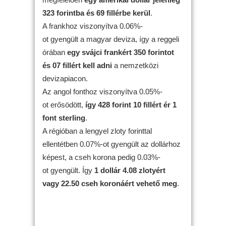
323 forintba és 69 fillérbe kerül
.
A frankhoz viszonyítva 0.06%-
ot gyengült a magyar deviza, így a reggeli
órában
egy svájci frankért 350 forintot
és 07 fillért kell adni
a nemzetközi
devizapiacon.
Az angol fonthoz viszonyítva 0.05%-
ot erősödött,
így 428 forint 10 fillért ér 1
font sterling
.
A régióban a lengyel zloty forinttal
ellentétben 0.07%-ot gyengült az dollárhoz
képest, a cseh korona pedig 0.03%-
ot gyengült. Így
1 dollár 4.08 zlotyért
vagy 22.50 cseh koronáért vehető meg
.