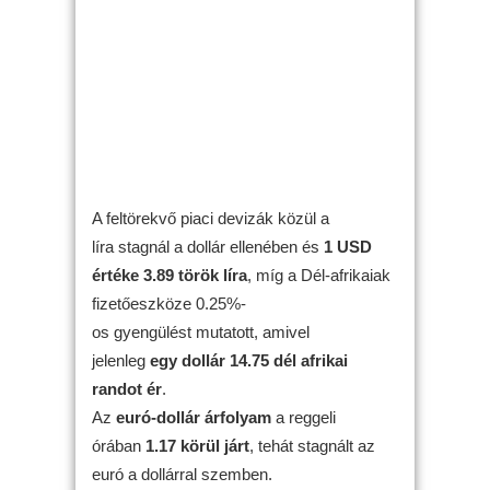
A feltörekvő piaci devizák közül a
líra stagnál a dollár ellenében és
1 USD
értéke 3.89 török líra
, míg a Dél-afrikaiak
fizetőeszköze 0.25%-
os gyengülést mutatott, amivel
jelenleg
egy dollár 14.75 dél afrikai
randot ér
.
Az
euró-dollár árfolyam
a reggeli
órában
1.17 körül járt
, tehát stagnált az
euró a dollárral szemben.