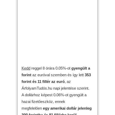
Kedd
reggel 8 órára 0.05%-ot
gyengült
a
forint
az euróval szemben és így lett
353
forint és 11 fillér az euró
, az
ÁrfolyamTudós.hu napi jelentése szerint.
A dollárhoz képest 0.06%-ot gyengült a
hazai fizetőeszköz, ennek
megfelelően
egy amerikai dollár jelenleg
300 forintba és 81 fillérbe kerül
.