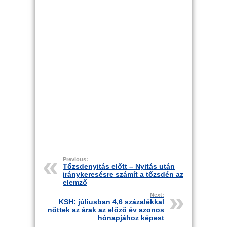
Previous:
Tőzsdenyitás előtt – Nyitás után
iránykeresésre számít a tőzsdén az
elemző
Next:
KSH: júliusban 4,6 százalékkal
nőttek az árak az előző év azonos
hónapjához képest