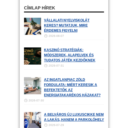
CÍMLAP HÍREK
VÁLLALATI NYELVISKOLÁT
KERES? MUTATJUK, MIRE
ÉRDEMES FIGYELNI
2026-08-07
KASZINÓ STRATÉGIÁK:
MÓDSZEREK, ALAPELVEK ÉS
TUDATOS JÁTÉK KEZDŐKNEK
2026-07-31
AZ INGATLANPIAC ZÖLD
FORDULATA: MIÉRT KERESIK A
BEFEKTETŐK AZ
ENERGIATAKARÉKOS HÁZAKAT?
2026-07-30
A BELVÁROS ÚJ LUXUSCIKKE NEM
A LAKÁS, HANEM A PARKOLÓHELY
2026-07-29