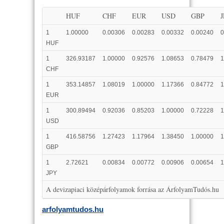
HUF
CHF
EUR
USD
GBP
1
1.00000
0.00306
0.00283
0.00332
0.00240
0
HUF
1
326.93187
1.00000
0.92576
1.08653
0.78479
1
CHF
1
353.14857
1.08019
1.00000
1.17366
0.84772
1
EUR
1
300.89494
0.92036
0.85203
1.00000
0.72228
1
USD
1
416.58756
1.27423
1.17964
1.38450
1.00000
1
GBP
1
2.72621
0.00834
0.00772
0.00906
0.00654
1
JPY
A devizapiaci középárfolyamok forrása az ÁrfolyamTudós.hu
arfolyamtudos.hu