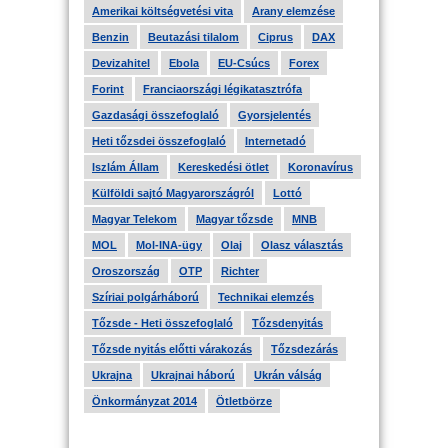
Amerikai költségvetési vita
Arany elemzése
Benzin
Beutazási tilalom
Ciprus
DAX
Devizahitel
Ebola
EU-Csúcs
Forex
Forint
Franciaországi légikatasztrófa
Gazdasági összefoglaló
Gyorsjelentés
Heti tőzsdei összefoglaló
Internetadó
Iszlám Állam
Kereskedési ötlet
Koronavírus
Külföldi sajtó Magyarországról
Lottó
Magyar Telekom
Magyar tőzsde
MNB
MOL
Mol-INA-ügy
Olaj
Olasz választás
Oroszország
OTP
Richter
Szíriai polgárháború
Technikai elemzés
Tőzsde - Heti összefoglaló
Tőzsdenyitás
Tőzsde nyitás előtti várakozás
Tőzsdezárás
Ukrajna
Ukrajnai háború
Ukrán válság
Önkormányzat 2014
Ötletbörze