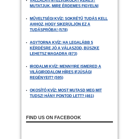
VÁLLALATI NYELVISKOLÁT KERES?
MUTATJUK, MIRE ÉRDEMES FIGYELNI
MŰVELTSÉGI KVÍZ: SOKRÉTŰ TUDÁS KELL
AHHOZ, HOGY SIKERÜLJÖN EZ A
TUDÁSPRÓBA! (578)
AGYTORNA KVÍZ: HA LEGALÁBB 5
KÉRDÉSRE JÓ A VÁLASZOD, BÜSZKE
LEHETSZ MAGADRA (873)
IRODALMI KVÍZ: MENNYIRE ISMERED A
VILÁGIRODALOM HÍRES IFJÚSÁGI
REGÉNYEIT? (595)
OKOSÍTÓ KVÍZ: MOST MUTASD MEG MIT
TUDSZ! HÁNY PONTOD LETT? (461)
FIND US ON FACEBOOK