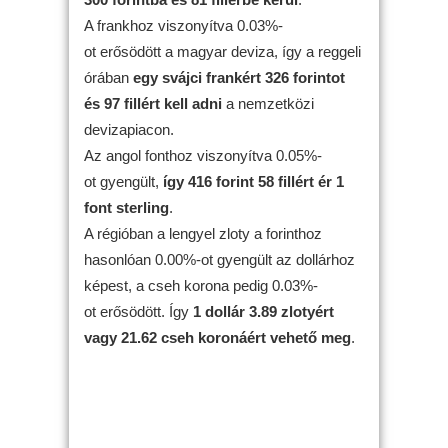
A frankhoz viszonyítva 0.03%-
ot erősödött a magyar deviza, így a reggeli
órában
egy svájci frankért 326 forintot
és 97 fillért kell adni
a nemzetközi
devizapiacon.
Az angol fonthoz viszonyítva 0.05%-
ot gyengült,
így 416 forint 58 fillért ér 1
font sterling
.
A régióban a lengyel zloty a forinthoz
hasonlóan 0.00%-ot gyengült az dollárhoz
képest, a cseh korona pedig 0.03%-
ot erősödött. Így
1 dollár 3.89 zlotyért
vagy 21.62 cseh koronáért vehető meg
.