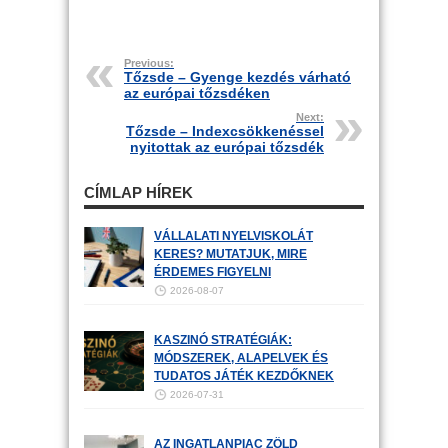
Previous:
Tőzsde – Gyenge kezdés várható
az európai tőzsdéken
Next:
Tőzsde – Indexcsökkenéssel
nyitottak az európai tőzsdék
CÍMLAP HÍREK
VÁLLALATI NYELVISKOLÁT
KERES? MUTATJUK, MIRE
ÉRDEMES FIGYELNI
2026-08-07
KASZINÓ STRATÉGIÁK:
MÓDSZEREK, ALAPELVEK ÉS
TUDATOS JÁTÉK KEZDŐKNEK
2026-07-31
AZ INGATLANPIAC ZÖLD