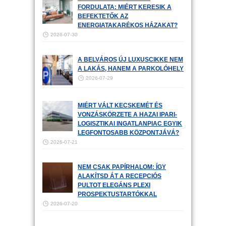
FORDULATA: MIÉRT KERESIK A
BEFEKTETŐK AZ
ENERGIATAKARÉKOS HÁZAKAT?
2026-07-30
A BELVÁROS ÚJ LUXUSCIKKE NEM
A LAKÁS, HANEM A PARKOLÓHELY
2026-07-29
MIÉRT VÁLT KECSKEMÉT ÉS
VONZÁSKÖRZETE A HAZAI IPARI-
LOGISZTIKAI INGATLANPIAC EGYIK
LEGFONTOSABB KÖZPONTJÁVÁ?
2026-07-21
NEM CSAK PAPÍRHALOM: ÍGY
ALAKÍTSD ÁT A RECEPCIÓS
PULTOT ELEGÁNS PLEXI
PROSPEKTUSTARTÓKKAL
2026-07-20