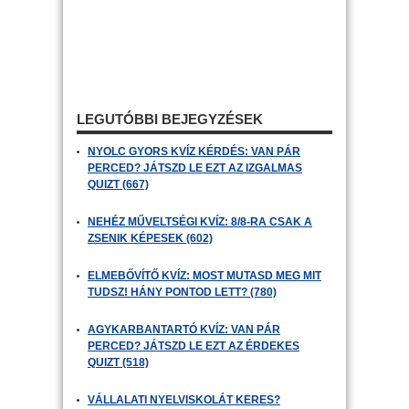
LEGUTÓBBI BEJEGYZÉSEK
NYOLC GYORS KVÍZ KÉRDÉS: VAN PÁR
PERCED? JÁTSZD LE EZT AZ IZGALMAS
QUIZT (667)
NEHÉZ MŰVELTSÉGI KVÍZ: 8/8-RA CSAK A
ZSENIK KÉPESEK (602)
ELMEBŐVÍTŐ KVÍZ: MOST MUTASD MEG MIT
TUDSZ! HÁNY PONTOD LETT? (780)
AGYKARBANTARTÓ KVÍZ: VAN PÁR
PERCED? JÁTSZD LE EZT AZ ÉRDEKES
QUIZT (518)
VÁLLALATI NYELVISKOLÁT KERES?