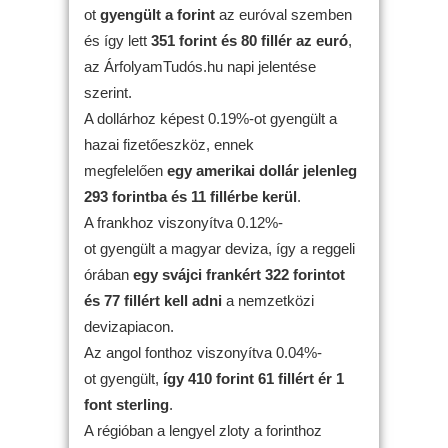
ot
gyengült
a forint
az euróval szemben
és így lett
351 forint és 80 fillér az euró
,
az ÁrfolyamTudós.hu napi jelentése
szerint.
A dollárhoz képest 0.19%-ot gyengült a
hazai fizetőeszköz, ennek
megfelelően
egy amerikai dollár jelenleg
293 forintba és 11 fillérbe kerül
.
A frankhoz viszonyítva 0.12%-
ot gyengült a magyar deviza, így a reggeli
órában
egy svájci frankért 322 forintot
és 77 fillért kell adni
a nemzetközi
devizapiacon.
Az angol fonthoz viszonyítva 0.04%-
ot gyengült,
így 410 forint 61 fillért ér 1
font sterling
.
A régióban a lengyel zloty a forinthoz