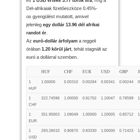
és
1 USD értéke 3.77 török líra
, míg a
Dél-afrikaiak fizetőeszköze 0.45%-
os gyengülést mutatott, amivel
jelenleg
egy dollár 13.96 dél afrikai
randot ér
.
Az
euró-dollár árfolyam
a reggeli
órában
1.20 körül járt
, tehát stagnált az
euró a dollárral szemben.
HUF
CHF
EUR
USD
GBP
1
1.00000
0.00310
0.00284
0.00341
0.00244
0
HUF
1
322.74596
1.00000
0.91702
1.10047
0.78599
1
CHF
1
351.95003
1.09049
1.00000
1.20005
0.85712
1
EUR
1
293.28010
0.90870
0.83330
1.00000
0.71423
1
USD