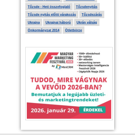
Tőzsde - Heti összefoglaló
Tőzsdenyitás
Tőzsde nyitás előtti várakozás
Tőzsdezárás
Ukrajna
Ukrajnai háború
Ukrán válság
Önkormányzat 2014
Ötletbörze