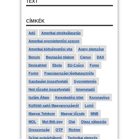
TEXT
CÍMKÉK
Adó
Amerikai elnökválasztás
Amerikai gyorsjelentési szezon
Amerikai költségvetési vita
Arany elemzése
Benzin
Beutazási tilalom
Ciprus
DAX
Devizahitel
Ebola
EU-Csúcs
Forex
Forint
Franciaországi légikatasztrófa
Gazdasági összefoglaló
Gyorsjelentés
Heti tőzsdei összefoglaló
Internetadó
Iszlám Állam
Kereskedési ötlet
Koronavírus
Külföldi sajtó Magyarországról
Lottó
Magyar Telekom
Magyar tőzsde
MNB
MOL
Mol-INA-ügy
Olaj
Olasz választás
Oroszország
OTP
Richter
Szíriai polgárháború
Technikai elemzés