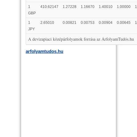
1
410.62147
1.27228
1.16670
1.40010
1.00000
1
GBP
1
2.65010
0.00821
0.00753
0.00904
0.00645
1
JPY
A devizapiaci középárfolyamok forrása az ÁrfolyamTudós.hu
arfolyamtudos.hu