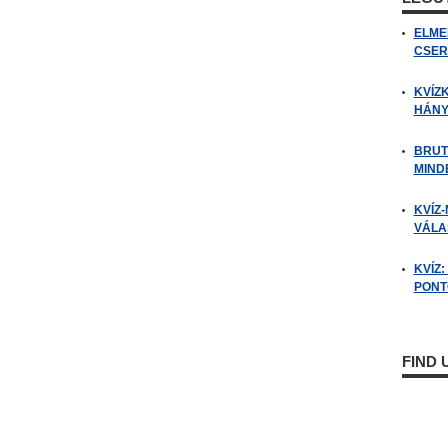
ELME
CSER
KVÍZ
HÁNY
BRUT
MIND
KVÍZ-
VÁLAS
KVÍZ
PONTO
FIND