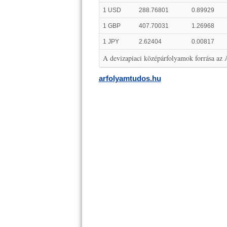
1 USD
288.76801
0.89929
1 GBP
407.70031
1.26968
1 JPY
2.62404
0.00817
A devizapiaci középárfolyamok forrása az
arfolyamtudos.hu