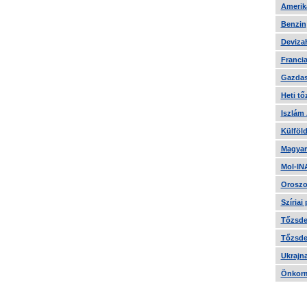
Amerika
Benzin
Devizah
Francia
Gazdas
Heti tő
Iszlám
Külföld
Magyar
Mol-IN
Oroszo
Szíriai
Tőzsde 
Tőzsde 
Ukrajn
Önkorm