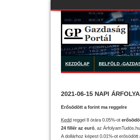
KEZDŐLAP
BELFÖLD -GAZDA
2021-06-15 NAPI ÁRFOLY
Erősödött a forint ma reggelre
Kedd
reggel 8 órára 0.05%-ot
erősödö
24 fillér az euró
, az ÁrfolyamTudós.hu 
A dollárhoz képest 0.01%-ot erősödött