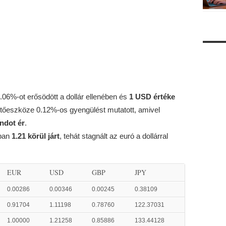
 0.06%-ot erősödött a dollár ellenében és
1 USD értéke
zetőeszköze 0.12%-os gyengülést mutatott, amivel
andot ér
.
ában
1.21 körül járt
, tehát stagnált az euró a dollárral
EUR
USD
GBP
JPY
0.00286
0.00346
0.00245
0.38109
0.91704
1.11198
0.78760
122.37031
1.00000
1.21258
0.85886
133.44128