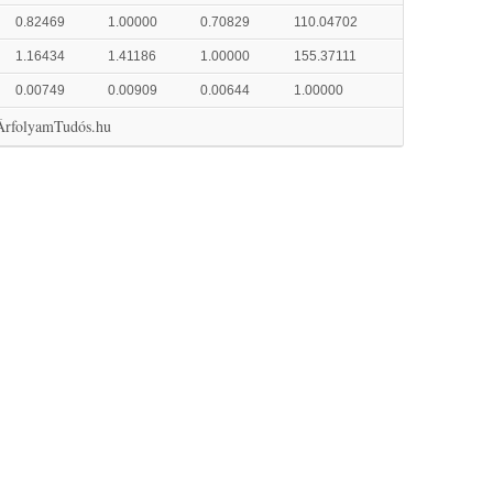
0.82469
1.00000
0.70829
110.04702
1.16434
1.41186
1.00000
155.37111
0.00749
0.00909
0.00644
1.00000
 ÁrfolyamTudós.hu