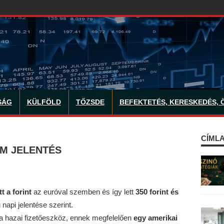
SÁG
KÜLFÖLD
TŐZSDE
BEFEKTETÉS, KERESKEDÉS, 
CÍMLA
AM JELENTÉS
tt
a forint
az euróval szemben és így lett
350 forint és
napi jelentése szerint.
 a hazai fizetőeszköz, ennek megfelelően
egy amerikai