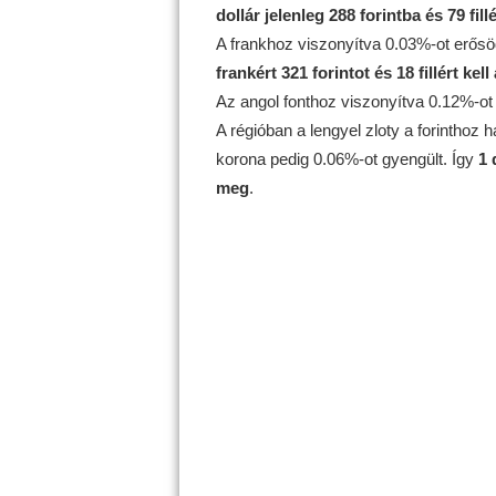
dollár jelenleg 288 forintba és 79 fill
A frankhoz viszonyítva 0.03%-ot erősö
frankért 321 forintot és 18 fillért kell
Az angol fonthoz viszonyítva 0.12%-ot
A régióban a lengyel zloty a forinthoz
korona pedig 0.06%-ot gyengült. Így
1 
meg
.