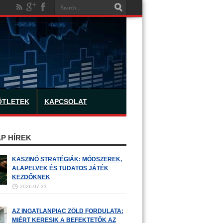
ÖTLETEK
KAPCSOLAT
P HÍREK
KASZINÓ STRATÉGIÁK: MÓDSZEREK,
ALAPELVEK ÉS TUDATOS JÁTÉK
KEZDŐKNEK
2026-07-31
AZ INGATLANPIAC ZÖLD FORDULATA:
MIÉRT KERESIK A BEFEKTETŐK AZ