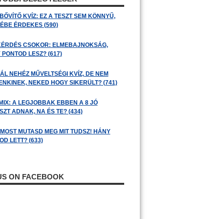
BŐVÍTŐ KVÍZ: EZ A TESZT SEM KÖNNYŰ,
ÉBE ÉRDEKES (590)
KÉRDÉS CSOKOR: ELMEBAJNOKSÁG,
 PONTOD LESZ? (617)
ÁL NEHÉZ MŰVELTSÉGI KVÍZ, DE NEM
ENKINEK, NEKED HOGY SIKERÜLT? (741)
MIX: A LEGJOBBAK EBBEN A 8 JÓ
ZT ADNAK, NA ÉS TE? (434)
: MOST MUTASD MEG MIT TUDSZ! HÁNY
D LETT? (633)
 US ON FACEBOOK