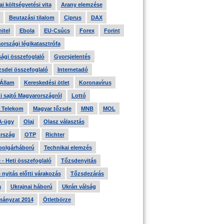
i költségvetési vita
Arany elemzése
Beutazási tilalom
Ciprus
DAX
itel
Ebola
EU-Csúcs
Forex
Forint
országi légikatasztrófa
ági összefoglaló
Gyorsjelentés
zsdei összefoglaló
Internetadó
 Állam
Kereskedési ötlet
Koronavírus
i sajtó Magyarországról
Lottó
 Telekom
Magyar tőzsde
MNB
MOL
A-ügy
Olaj
Olasz választás
rszág
OTP
Richter
 polgárháború
Technikai elemzés
- Heti összefoglaló
Tőzsdenyitás
nyitás előtti várakozás
Tőzsdezárás
a
Ukrajnai háború
Ukrán válság
ányzat 2014
Ötletbörze