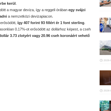
érbe kerül
.
dött a magyar deviza, így a reggeli órában
egy svájci
 adni
a nemzetközi devizapiacon.
 erősödött,
így 407 forint 93 fillért ér 1 font sterling
.
 hasonlóan 0.17%-ot erősödött az dollárhoz képest, a cseh
dollár 3.73 zlotyért vagy 20.96 cseh koronáért vehető
2026-
2026-