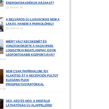
ENERGIATAKARÉKOS HÁZAKAT?
2026-07-30
A BELVÁROS ÚJ LUXUSCIKKE NEM A
LAKÁS, HANEM A PARKOLÓHELY
2026-07-29
MIÉRT VÁLT KECSKEMÉT ÉS
VONZÁSKÖRZETE A HAZAI IPARI-
LOGISZTIKAI INGATLANPIAC EGYIK
LEGFONTOSABB KÖZPONTJÁVÁ?
07-21
NEM CSAK PAPÍRHALOM: ÍGY
ALAKÍTSD ÁT A RECEPCIÓS PULTOT
ELEGÁNS PLEXI
PROSPEKTUSTARTÓKKAL
07-20
SEO, AEO ÉS GEO: A DIGITÁLIS
LÁTHATÓSÁG ÚJ ALAPPILLÉREI