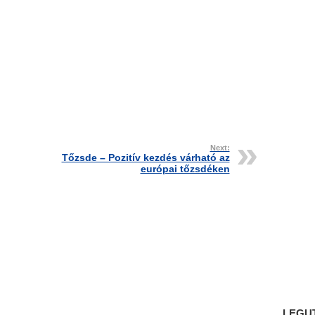
Next:
Tőzsde – Pozitív kezdés várható az
európai tőzsdéken
LEGU