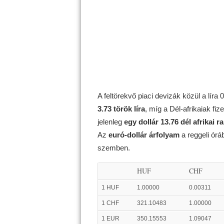
A feltörekvő piaci devizák közül a líra
3.73 török líra
, míg a Dél-afrikaiak fi
jelenleg
egy dollár 13.76 dél afrikai r
Az
euró-dollár árfolyam
a reggeli ór
szemben.
HUF
CHF
1 HUF
1.00000
0.00311
1 CHF
321.10483
1.00000
1 EUR
350.15553
1.09047