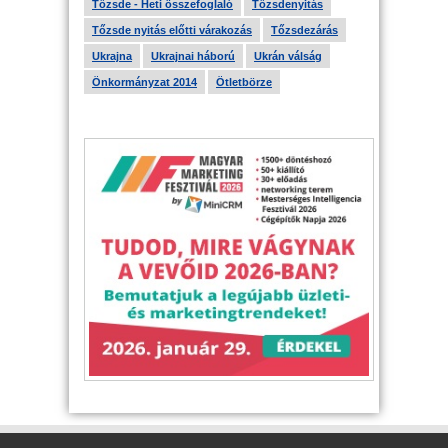
Tőzsde - Heti összefoglaló
Tőzsdenyitás
Tőzsde nyitás előtti várakozás
Tőzsdezárás
Ukrajna
Ukrajnai háború
Ukrán válság
Önkormányzat 2014
Ötletbörze