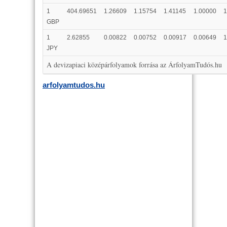
1
404.69651
1.26609
1.15754
1.41145
1.00000
1
GBP
1
2.62855
0.00822
0.00752
0.00917
0.00649
1
JPY
A devizapiaci középárfolyamok forrása az ÁrfolyamTudós.hu
arfolyamtudos.hu