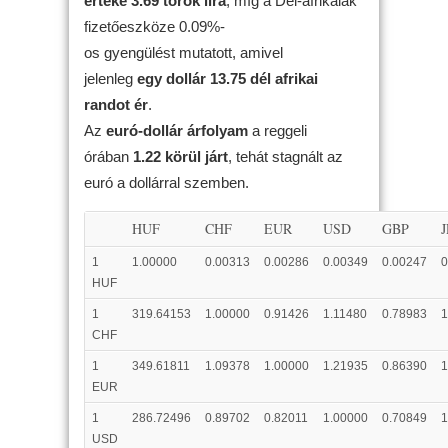
értéke 3.69 török líra
, míg a Dél-afrikaiak
fizetőeszköze 0.09%-
os gyengülést mutatott, amivel
jelenleg
egy dollár 13.75 dél afrikai
randot ér
.
Az
euró-dollár árfolyam
a reggeli
órában
1.22 körül járt
, tehát stagnált az
euró a dollárral szemben.
HUF
CHF
EUR
USD
GBP
1
1.00000
0.00313
0.00286
0.00349
0.00247
0
HUF
1
319.64153
1.00000
0.91426
1.11480
0.78983
1
CHF
1
349.61811
1.09378
1.00000
1.21935
0.86390
1
EUR
1
286.72496
0.89702
0.82011
1.00000
0.70849
1
USD