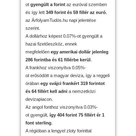
ot
gyengült
a forint
az euróval szemben
és így lett
349 forint és 59 fillér az euró
,
az ÁrfolyamTudós.hu napi jelentése
szerint.
A dollárhoz képest 0.07%-ot gyengült a
hazai fizetőeszköz, ennek
megfelelően
egy amerikai dollár jelenleg
286 forintba és 61 fillérbe kerül
.
A frankhoz viszonyítva 0.05%-
ot erősödött a magyar deviza, így a reggeli
órában
egy svájci frankért 319 forintot
és 64 fillért kell adni
a nemzetközi
devizapiacon.
Az angol fonthoz viszonyítva 0.03%-
ot gyengült,
így 404 forint 75 fillért ér 1
font sterling
.
A régióban a lengyel zloty forinttal