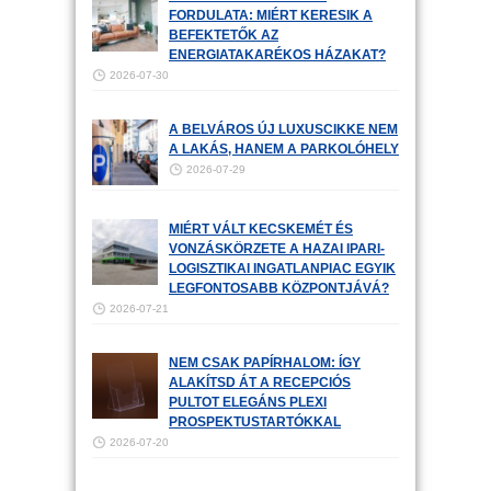
FORDULATA: MIÉRT KERESIK A
BEFEKTETŐK AZ
ENERGIATAKARÉKOS HÁZAKAT?
2026-07-30
A BELVÁROS ÚJ LUXUSCIKKE NEM
A LAKÁS, HANEM A PARKOLÓHELY
2026-07-29
MIÉRT VÁLT KECSKEMÉT ÉS
VONZÁSKÖRZETE A HAZAI IPARI-
LOGISZTIKAI INGATLANPIAC EGYIK
LEGFONTOSABB KÖZPONTJÁVÁ?
2026-07-21
NEM CSAK PAPÍRHALOM: ÍGY
ALAKÍTSD ÁT A RECEPCIÓS
PULTOT ELEGÁNS PLEXI
PROSPEKTUSTARTÓKKAL
2026-07-20