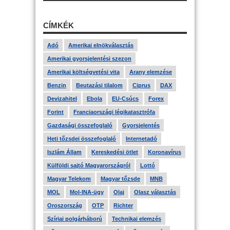
CÍMKÉK
Adó
Amerikai elnökválasztás
Amerikai gyorsjelentési szezon
Amerikai költségvetési vita
Arany elemzése
Benzin
Beutazási tilalom
Ciprus
DAX
Devizahitel
Ebola
EU-Csúcs
Forex
Forint
Franciaországi légikatasztrófa
Gazdasági összefoglaló
Gyorsjelentés
Heti tőzsdei összefoglaló
Internetadó
Iszlám Állam
Kereskedési ötlet
Koronavírus
Külföldi sajtó Magyarországról
Lottó
Magyar Telekom
Magyar tőzsde
MNB
MOL
Mol-INA-ügy
Olaj
Olasz választás
Oroszország
OTP
Richter
Szíriai polgárháború
Technikai elemzés