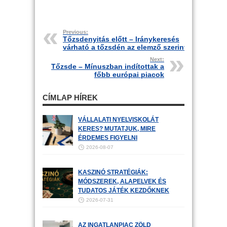
Previous:
Tőzsdenyitás előtt – Iránykeresés
várható a tőzsdén az elemző szerint
Next:
Tőzsde – Mínuszban indítottak a
főbb európai piacok
CÍMLAP HÍREK
VÁLLALATI NYELVISKOLÁT
KERES? MUTATJUK, MIRE
ÉRDEMES FIGYELNI
2026-08-07
KASZINÓ STRATÉGIÁK:
MÓDSZEREK, ALAPELVEK ÉS
TUDATOS JÁTÉK KEZDŐKNEK
2026-07-31
AZ INGATLANPIAC ZÖLD