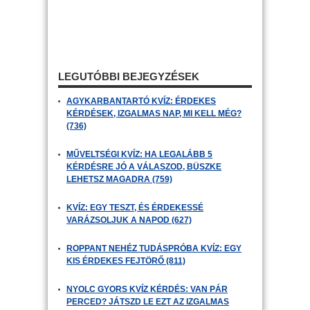
LEGUTÓBBI BEJEGYZÉSEK
AGYKARBANTARTÓ KVÍZ: ÉRDEKES
KÉRDÉSEK, IZGALMAS NAP, MI KELL MÉG?
(736)
MŰVELTSÉGI KVÍZ: HA LEGALÁBB 5
KÉRDÉSRE JÓ A VÁLASZOD, BÜSZKE
LEHETSZ MAGADRA (759)
KVÍZ: EGY TESZT, ÉS ÉRDEKESSÉ
VARÁZSOLJUK A NAPOD (627)
ROPPANT NEHÉZ TUDÁSPRÓBA KVÍZ: EGY
KIS ÉRDEKES FEJTÖRŐ (811)
NYOLC GYORS KVÍZ KÉRDÉS: VAN PÁR
PERCED? JÁTSZD LE EZT AZ IZGALMAS