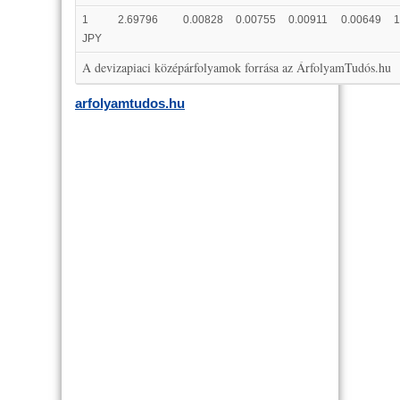
1
2.69796
0.00828
0.00755
0.00911
0.00649
1
JPY
A devizapiaci középárfolyamok forrása az ÁrfolyamTudós.hu
arfolyamtudos.hu