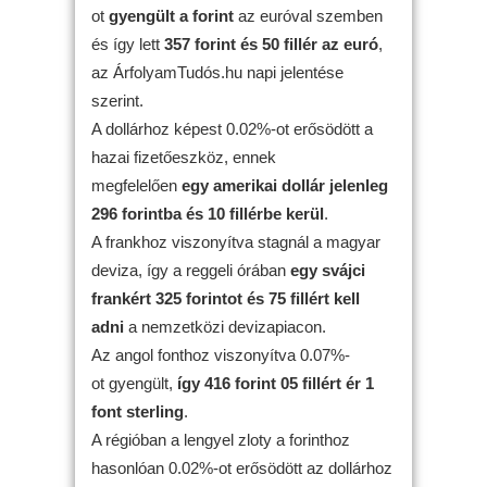
ot
gyengült
a forint
az euróval szemben
és így lett
357 forint és 50 fillér az euró
,
az ÁrfolyamTudós.hu napi jelentése
szerint.
A dollárhoz képest 0.02%-ot erősödött a
hazai fizetőeszköz, ennek
megfelelően
egy amerikai dollár jelenleg
296 forintba és 10 fillérbe kerül
.
A frankhoz viszonyítva stagnál a magyar
deviza, így a reggeli órában
egy svájci
frankért 325 forintot és 75 fillért kell
adni
a nemzetközi devizapiacon.
Az angol fonthoz viszonyítva 0.07%-
ot gyengült,
így 416 forint 05 fillért ér 1
font sterling
.
A régióban a lengyel zloty a forinthoz
hasonlóan 0.02%-ot erősödött az dollárhoz