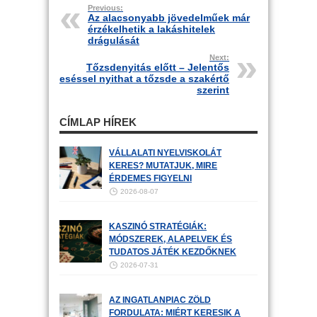
Previous:
Az alacsonyabb jövedelműek már
érzékelhetik a lakáshitelek
drágulását
Next:
Tőzsdenyitás előtt – Jelentős
eséssel nyithat a tőzsde a szakértő
szerint
CÍMLAP HÍREK
VÁLLALATI NYELVISKOLÁT
KERES? MUTATJUK, MIRE
ÉRDEMES FIGYELNI
2026-08-07
KASZINÓ STRATÉGIÁK:
MÓDSZEREK, ALAPELVEK ÉS
TUDATOS JÁTÉK KEZDŐKNEK
2026-07-31
AZ INGATLANPIAC ZÖLD
FORDULATA: MIÉRT KERESIK A