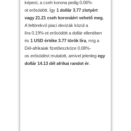
képest, a cseh korona pedig 0.06%-
ot erősödött. Így
1 dollár 3.77 zlotyért
vagy 21.21 cseh koronáért vehető meg
.
A feltörekvő piaci devizák közül a
líra 0.19%-ot erősödött a dollár ellenében
és
1 USD értéke 3.77 török líra
, míg a
Dél-afrikaiak fizetőeszköze 0.08%-
os erősödést mutatott, amivel jelenleg
egy
dollár 14.13 dél afrikai randot ér
.