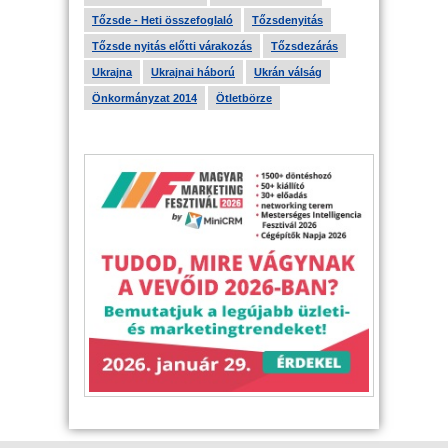
Tőzsde - Heti összefoglaló
Tőzsdenyitás
Tőzsde nyitás előtti várakozás
Tőzsdezárás
Ukrajna
Ukrajnai háború
Ukrán válság
Önkormányzat 2014
Ötletbörze