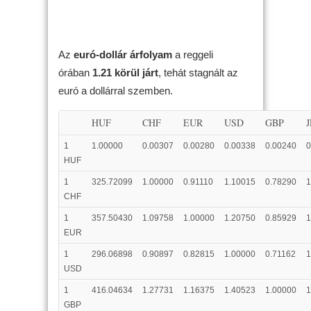
Az
euró-dollár árfolyam
a reggeli
órában
1.21 körül járt
, tehát stagnált az
euró a dollárral szemben.
HUF
CHF
EUR
USD
GBP
1
1.00000
0.00307
0.00280
0.00338
0.00240
0
HUF
1
325.72099
1.00000
0.91110
1.10015
0.78290
1
CHF
1
357.50430
1.09758
1.00000
1.20750
0.85929
1
EUR
1
296.06898
0.90897
0.82815
1.00000
0.71162
1
USD
1
416.04634
1.27731
1.16375
1.40523
1.00000
1
GBP