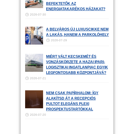
BEFEKTETŐK AZ
ENERGIATAKARÉKOS HÁZAKAT?
2026-07-30
A BELVÁROS ÚJ LUXUSCIKKE NEM
A LAKÁS, HANEM A PARKOLÓHELY
2026-07-29
MIÉRT VÁLT KECSKEMÉT ÉS
VONZÁSKÖRZETE A HAZAI IPARI-
LOGISZTIKAI INGATLANPIAC EGYIK
LEGFONTOSABB KÖZPONTJÁVÁ?
2026-07-21
NEM CSAK PAPÍRHALOM: ÍGY
ALAKÍTSD ÁT A RECEPCIÓS
PULTOT ELEGÁNS PLEXI
PROSPEKTUSTARTÓKKAL
2026-07-20