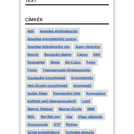
TEXT
CÍMKÉK
Adó
Amerikai elnökválasztás
Amerikai gyorsjelentési szezon
Amerikai költségvetési vita
Arany elemzése
Benzin
Beutazási tilalom
Ciprus
DAX
Devizahitel
Ebola
EU-Csúcs
Forex
Forint
Franciaországi légikatasztrófa
Gazdasági összefoglaló
Gyorsjelentés
Heti tőzsdei összefoglaló
Internetadó
Iszlám Állam
Kereskedési ötlet
Koronavírus
Külföldi sajtó Magyarországról
Lottó
Magyar Telekom
Magyar tőzsde
MNB
MOL
Mol-INA-ügy
Olaj
Olasz választás
Oroszország
OTP
Richter
Szíriai polgárháború
Technikai elemzés