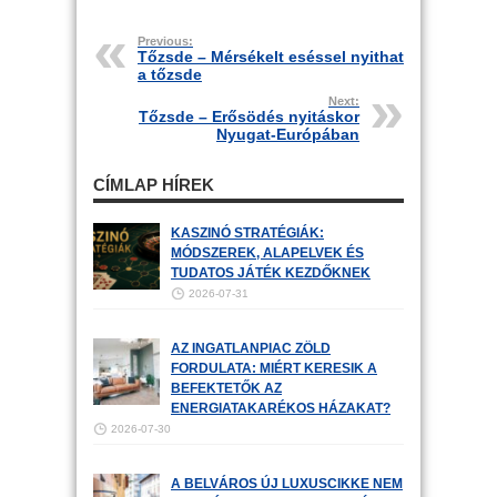
Previous:
Tőzsde – Mérsékelt eséssel nyithat
a tőzsde
Next:
Tőzsde – Erősödés nyitáskor
Nyugat-Európában
CÍMLAP HÍREK
KASZINÓ STRATÉGIÁK:
MÓDSZEREK, ALAPELVEK ÉS
TUDATOS JÁTÉK KEZDŐKNEK
2026-07-31
AZ INGATLANPIAC ZÖLD
FORDULATA: MIÉRT KERESIK A
BEFEKTETŐK AZ
ENERGIATAKARÉKOS HÁZAKAT?
2026-07-30
A BELVÁROS ÚJ LUXUSCIKKE NEM