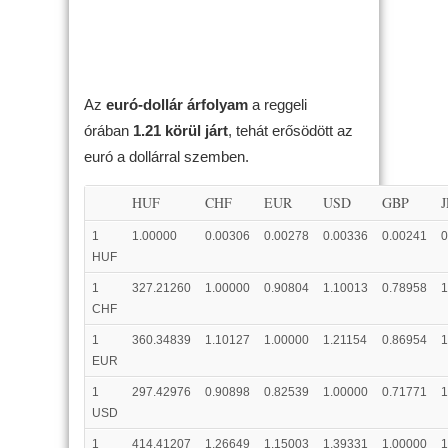
Az
euró-dollár árfolyam
a reggeli
órában
1.21 körül járt
, tehát erősödött az
euró a dollárral szemben.
HUF
CHF
EUR
USD
GBP
1
1.00000
0.00306
0.00278
0.00336
0.00241
0
HUF
1
327.21260
1.00000
0.90804
1.10013
0.78958
1
CHF
1
360.34839
1.10127
1.00000
1.21154
0.86954
1
EUR
1
297.42976
0.90898
0.82539
1.00000
0.71771
1
USD
1
414.41207
1.26649
1.15003
1.39331
1.00000
1