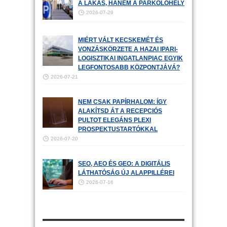
A LAKÁS, HANEM A PARKOLÓHELY
2026-07-29
MIÉRT VÁLT KECSKEMÉT ÉS
VONZÁSKÖRZETE A HAZAI IPARI-
LOGISZTIKAI INGATLANPIAC EGYIK
LEGFONTOSABB KÖZPONTJÁVÁ?
2026-07-21
NEM CSAK PAPÍRHALOM: ÍGY
ALAKÍTSD ÁT A RECEPCIÓS
PULTOT ELEGÁNS PLEXI
PROSPEKTUSTARTÓKKAL
2026-07-20
SEO, AEO ÉS GEO: A DIGITÁLIS
LÁTHATÓSÁG ÚJ ALAPPILLÉREI
2026-07-16