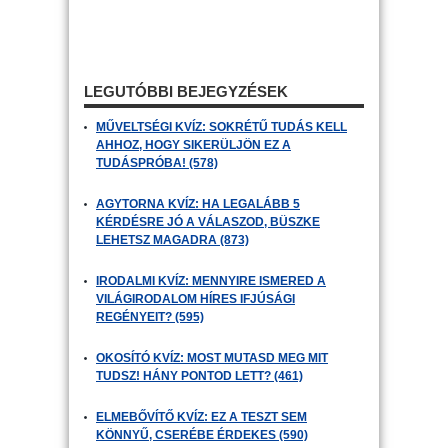
LEGUTÓBBI BEJEGYZÉSEK
MŰVELTSÉGI KVÍZ: SOKRÉTŰ TUDÁS KELL
AHHOZ, HOGY SIKERÜLJÖN EZ A
TUDÁSPRÓBA! (578)
AGYTORNA KVÍZ: HA LEGALÁBB 5
KÉRDÉSRE JÓ A VÁLASZOD, BÜSZKE
LEHETSZ MAGADRA (873)
IRODALMI KVÍZ: MENNYIRE ISMERED A
VILÁGIRODALOM HÍRES IFJÚSÁGI
REGÉNYEIT? (595)
OKOSÍTÓ KVÍZ: MOST MUTASD MEG MIT
TUDSZ! HÁNY PONTOD LETT? (461)
ELMEBŐVÍTŐ KVÍZ: EZ A TESZT SEM
KÖNNYŰ, CSERÉBE ÉRDEKES (590)