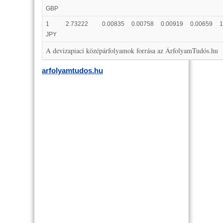
GBP
1
2.73222
0.00835
0.00758
0.00919
0.00659
1
JPY
A devizapiaci középárfolyamok forrása az ÁrfolyamTudós.hu
arfolyamtudos.hu