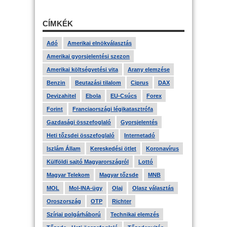
CÍMKÉK
Adó
Amerikai elnökválasztás
Amerikai gyorsjelentési szezon
Amerikai költségvetési vita
Arany elemzése
Benzin
Beutazási tilalom
Ciprus
DAX
Devizahitel
Ebola
EU-Csúcs
Forex
Forint
Franciaországi légikatasztrófa
Gazdasági összefoglaló
Gyorsjelentés
Heti tőzsdei összefoglaló
Internetadó
Iszlám Állam
Kereskedési ötlet
Koronavírus
Külföldi sajtó Magyarországról
Lottó
Magyar Telekom
Magyar tőzsde
MNB
MOL
Mol-INA-ügy
Olaj
Olasz választás
Oroszország
OTP
Richter
Szíriai polgárháború
Technikai elemzés