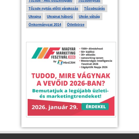
Tőzsde - Heti összefoglaló
Tőzsdenyitás
Tőzsde nyitás előtti várakozás
Tőzsdezárás
Ukrajna
Ukrajnai háború
Ukrán válság
Önkormányzat 2014
Ötletbörze