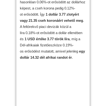
hasonlóan 0.06%-ot erősödött az dollárhoz
képest, a cseh korona pedig 0.12%-
ot erősödött. Így
1 dollár 3.77 zlotyért
vagy 21.35 cseh koronáért vehető meg
.
A feltörekvő piaci devizák közül a
líra 0.18%-ot erősödött a dollár ellenében
és
1 USD értéke 3.77 török líra
, míg a
Dél-afrikaiak fizetőeszköze 0.19%-
os erősödést mutatott, amivel jelenleg
egy
dollár 14.32 dél afrikai randot ér
.