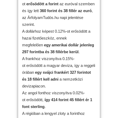
ot
erősödött
a forint
az euróval szemben
és így lett
360 forint és 38 fillér az euró
,
az ÁrfolyamTudós.hu napi jelentése
szerint.
A dollárhoz képest 0.12%-ot erősödött a
hazai fizetőeszköz, ennek
megfelelően
egy amerikai dollár jelenleg
297 forintba és 38 fillérbe kerül
.
A frankhoz viszonyítva 0.15%-
ot erősödött a magyar deviza, így a reggeli
órában
egy svájci frankért 327 forintot
és 18 fillért kell adni
a nemzetközi
devizapiacon.
Az angol fonthoz viszonyítva 0.02%-
ot erősödött,
így 414 forint 45 fillért ér 1
font sterling
.
A régióban a lengyel zloty a forinthoz