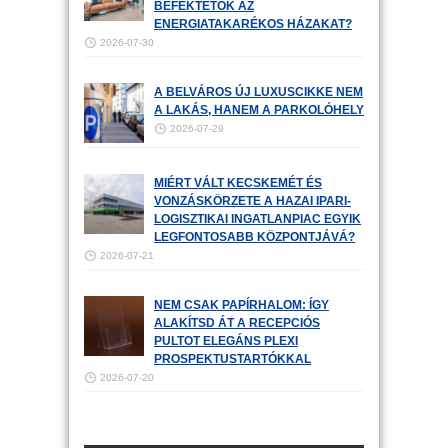
BEFEKTETŐK AZ
ENERGIATAKARÉKOS HÁZAKAT?
2026-07-30
A BELVÁROS ÚJ LUXUSCIKKE NEM
A LAKÁS, HANEM A PARKOLÓHELY
2026-07-29
MIÉRT VÁLT KECSKEMÉT ÉS
VONZÁSKÖRZETE A HAZAI IPARI-
LOGISZTIKAI INGATLANPIAC EGYIK
LEGFONTOSABB KÖZPONTJÁVÁ?
2026-07-21
NEM CSAK PAPÍRHALOM: ÍGY
ALAKÍTSD ÁT A RECEPCIÓS
PULTOT ELEGÁNS PLEXI
PROSPEKTUSTARTÓKKAL
2026-07-20