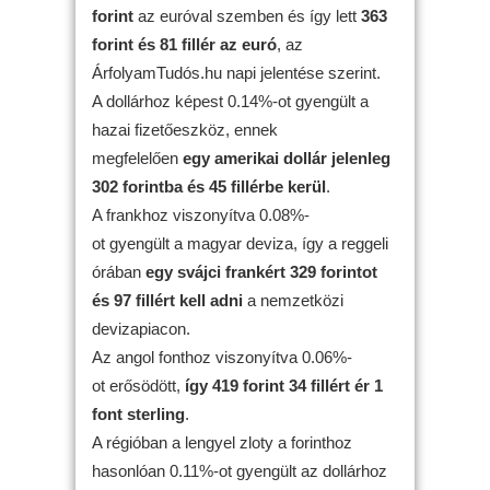
forint
az euróval szemben és így lett
363
forint és 81 fillér az euró
, az
ÁrfolyamTudós.hu napi jelentése szerint.
A dollárhoz képest 0.14%-ot gyengült a
hazai fizetőeszköz, ennek
megfelelően
egy amerikai dollár jelenleg
302 forintba és 45 fillérbe kerül
.
A frankhoz viszonyítva 0.08%-
ot gyengült a magyar deviza, így a reggeli
órában
egy svájci frankért 329 forintot
és 97 fillért kell adni
a nemzetközi
devizapiacon.
Az angol fonthoz viszonyítva 0.06%-
ot erősödött,
így 419 forint 34 fillért ér 1
font sterling
.
A régióban a lengyel zloty a forinthoz
hasonlóan 0.11%-ot gyengült az dollárhoz