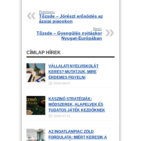
Previous:
Tőzsde – Jórészt erősödés az
ázsiai piacokon
Next:
Tőzsde – Gyengülés nyitáskor
Nyugat-Európában
CÍMLAP HÍREK
VÁLLALATI NYELVISKOLÁT
KERES? MUTATJUK, MIRE
ÉRDEMES FIGYELNI
2026-08-07
KASZINÓ STRATÉGIÁK:
MÓDSZEREK, ALAPELVEK ÉS
TUDATOS JÁTÉK KEZDŐKNEK
2026-07-31
AZ INGATLANPIAC ZÖLD
FORDULATA: MIÉRT KERESIK A