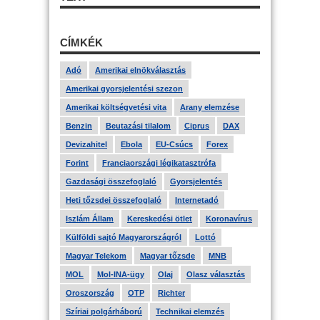
CÍMKÉK
Adó
Amerikai elnökválasztás
Amerikai gyorsjelentési szezon
Amerikai költségvetési vita
Arany elemzése
Benzin
Beutazási tilalom
Ciprus
DAX
Devizahitel
Ebola
EU-Csúcs
Forex
Forint
Franciaországi légikatasztrófa
Gazdasági összefoglaló
Gyorsjelentés
Heti tőzsdei összefoglaló
Internetadó
Iszlám Állam
Kereskedési ötlet
Koronavírus
Külföldi sajtó Magyarországról
Lottó
Magyar Telekom
Magyar tőzsde
MNB
MOL
Mol-INA-ügy
Olaj
Olasz választás
Oroszország
OTP
Richter
Szíriai polgárháború
Technikai elemzés