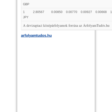
GBP
1
2.80567
0.00850
0.00770
0.00927
0.00668
1
JPY
A devizapiaci középárfolyamok forrása az ÁrfolyamTudós.hu
arfolyamtudos.hu