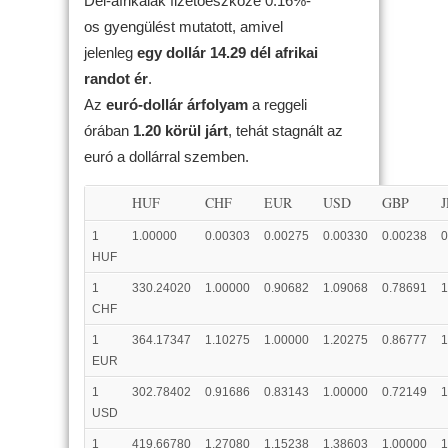
Dél-afrikaiak fizetőeszköze 0.16%-
os gyengülést mutatott, amivel
jelenleg
egy dollár 14.29 dél afrikai
randot ér
.
Az
euró-dollár árfolyam
a reggeli
órában
1.20 körül járt
, tehát stagnált az
euró a dollárral szemben.
HUF
CHF
EUR
USD
GBP
1
1.00000
0.00303
0.00275
0.00330
0.00238
0
HUF
1
330.24020
1.00000
0.90682
1.09068
0.78691
1
CHF
1
364.17347
1.10275
1.00000
1.20275
0.86777
1
EUR
1
302.78402
0.91686
0.83143
1.00000
0.72149
1
USD
1
419.66780
1.27080
1.15238
1.38603
1.00000
1