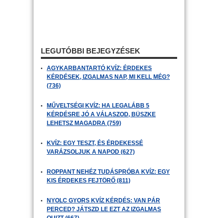
LEGUTÓBBI BEJEGYZÉSEK
AGYKARBANTARTÓ KVÍZ: ÉRDEKES
KÉRDÉSEK, IZGALMAS NAP, MI KELL MÉG?
(736)
MŰVELTSÉGI KVÍZ: HA LEGALÁBB 5
KÉRDÉSRE JÓ A VÁLASZOD, BÜSZKE
LEHETSZ MAGADRA (759)
KVÍZ: EGY TESZT, ÉS ÉRDEKESSÉ
VARÁZSOLJUK A NAPOD (627)
ROPPANT NEHÉZ TUDÁSPRÓBA KVÍZ: EGY
KIS ÉRDEKES FEJTÖRŐ (811)
NYOLC GYORS KVÍZ KÉRDÉS: VAN PÁR
PERCED? JÁTSZD LE EZT AZ IZGALMAS