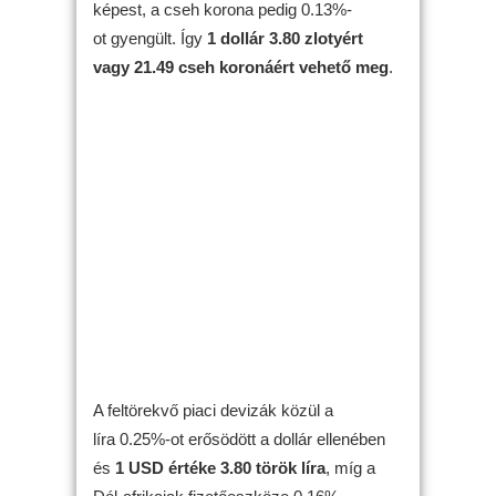
képest, a cseh korona pedig 0.13%-
ot gyengült. Így
1 dollár 3.80 zlotyért
vagy 21.49 cseh koronáért vehető meg
.
A feltörekvő piaci devizák közül a
líra 0.25%-ot erősödött a dollár ellenében
és
1 USD értéke 3.80 török líra
, míg a