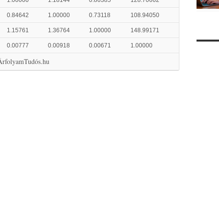
1.00000
1.18144
0.86385
128.70662
0.84642
1.00000
0.73118
108.94050
1.15761
1.36764
1.00000
148.99171
0.00777
0.00918
0.00671
1.00000
 ÁrfolyamTudós.hu