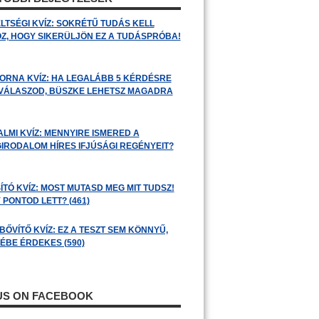
LTSÉGI KVÍZ: SOKRÉTŰ TUDÁS KELL
Z, HOGY SIKERÜLJÖN EZ A TUDÁSPRÓBA!
ORNA KVÍZ: HA LEGALÁBB 5 KÉRDÉSRE
 VÁLASZOD, BÜSZKE LEHETSZ MAGADRA
ALMI KVÍZ: MENNYIRE ISMERED A
GIRODALOM HÍRES IFJÚSÁGI REGÉNYEIT?
ÍTÓ KVÍZ: MOST MUTASD MEG MIT TUDSZ!
 PONTOD LETT? (461)
BŐVÍTŐ KVÍZ: EZ A TESZT SEM KÖNNYŰ,
ÉBE ÉRDEKES (590)
 US ON FACEBOOK