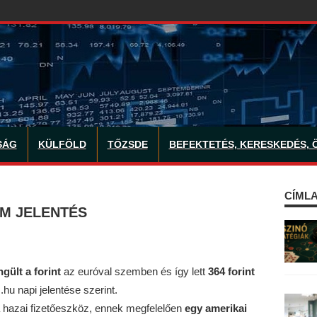
SÁG
KÜLFÖLD
TŐZSDE
BEFEKTETÉS, KERESKEDÉS, 
CÍMLA
AM JELENTÉS
ngült
a forint
az euróval szemben és így lett
364 forint
hu napi jelentése szerint.
a hazai fizetőeszköz, ennek megfelelően
egy amerikai