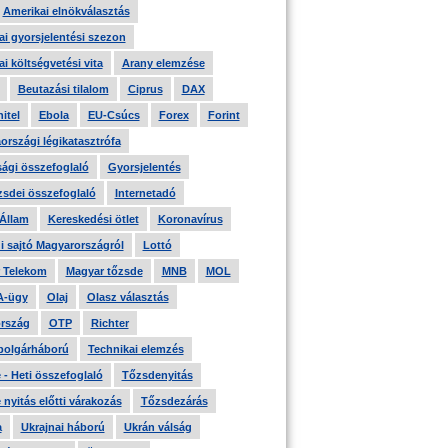
Amerikai elnökválasztás
i gyorsjelentési szezon
i költségvetési vita
Arany elemzése
Beutazási tilalom
Ciprus
DAX
itel
Ebola
EU-Csúcs
Forex
Forint
országi légikatasztrófa
ági összefoglaló
Gyorsjelentés
zsdei összefoglaló
Internetadó
 Állam
Kereskedési ötlet
Koronavírus
i sajtó Magyarországról
Lottó
 Telekom
Magyar tőzsde
MNB
MOL
A-ügy
Olaj
Olasz választás
rszág
OTP
Richter
 polgárháború
Technikai elemzés
- Heti összefoglaló
Tőzsdenyitás
nyitás előtti várakozás
Tőzsdezárás
a
Ukrajnai háború
Ukrán válság