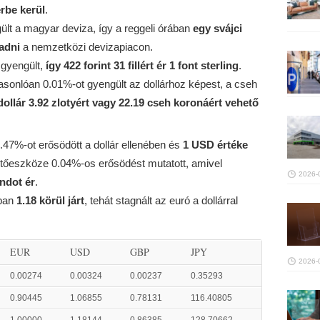
érbe kerül
.
ült a magyar deviza, így a reggeli órában
egy svájci
 adni
a nemzetközi devizapiacon.
 gyengült,
így 422 forint 31 fillért ér 1 font sterling
.
 hasonlóan 0.01%-ot gyengült az dollárhoz képest, a cseh
dollár 3.92 zlotyért vagy 22.19 cseh koronáért vehető
 0.47%-ot erősödött a dollár ellenében és
1 USD értéke
izetőeszköze 0.04%-os erősödést mutatott, amivel
2026-
andot ér
.
ában
1.18 körül járt
, tehát stagnált az euró a dollárral
EUR
USD
GBP
JPY
2026-
0.00274
0.00324
0.00237
0.35293
0.90445
1.06855
0.78131
116.40805