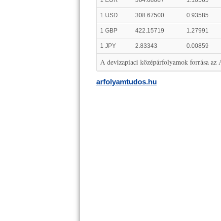
1 EUR
364.68087
1.10565
1 USD
308.67500
0.93585
1 GBP
422.15719
1.27991
1 JPY
2.83343
0.00859
A devizapiaci középárfolyamok forrása az
arfolyamtudos.hu