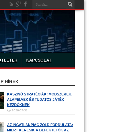
ÖTLETEK
KAPCSOLAT
P HÍREK
KASZINÓ STRATÉGIÁK: MÓDSZEREK,
ALAPELVEK ÉS TUDATOS JÁTÉK
KEZDŐKNEK
2026-07-31
AZ INGATLANPIAC ZÖLD FORDULATA:
MIÉRT KERESIK A BEFEKTETŐK AZ