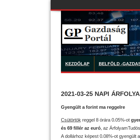
KEZDŐLAP
BELFÖLD -GAZDA
2021-03-25 NAPI ÁRFOLY
Gyengült a forint ma reggelre
Csütörtök
reggel 8 órára 0.05%-ot
gye
és 69 fillér az euró
, az ÁrfolyamTudós.
A dollárhoz képest 0.08%-ot gyengült 