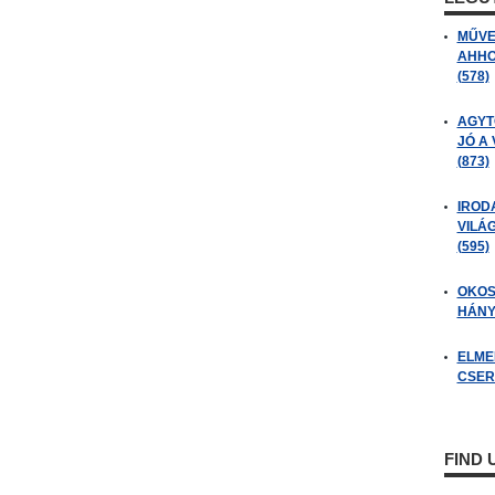
MŰVE
AHHO
(578)
AGYT
JÓ A
(873)
IROD
VILÁ
(595)
OKOS
HÁNY
ELME
CSER
FIND