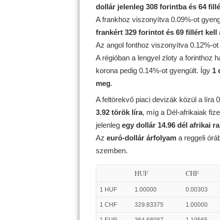
dollár jelenleg 308 forintba és 64 fill
A frankhoz viszonyítva 0.09%-ot gyeng
frankért 329 forintot és 69 fillért kell
Az angol fonthoz viszonyítva 0.12%-ot
A régióban a lengyel zloty a forinthoz
korona pedig 0.14%-ot gyengült. Így
1 
meg
.
A feltörekvő piaci devizák közül a líra
3.92 török líra
, míg a Dél-afrikaiak f
jelenleg
egy dollár 14.96 dél afrikai r
Az
euró-dollár árfolyam
a reggeli ór
szemben.
HUF
CHF
1 HUF
1.00000
0.00303
1 CHF
329.83375
1.00000