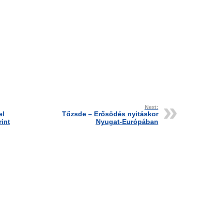
Next:
el
Tőzsde – Erősödés nyitáskor
rint
Nyugat-Európában