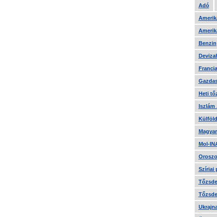
Adó
Amerika
Amerika
Benzin
Devizah
Francia
Gazdas
Heti tő
Iszlám
Külföld
Magyar
Mol-IN
Oroszo
Szíriai
Tőzsde 
Tőzsde 
Ukrajn