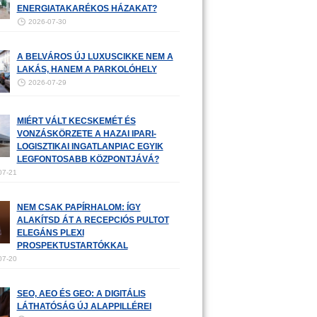
ENERGIATAKARÉKOS HÁZAKAT?
2026-07-30
A BELVÁROS ÚJ LUXUSCIKKE NEM A
LAKÁS, HANEM A PARKOLÓHELY
2026-07-29
MIÉRT VÁLT KECSKEMÉT ÉS
VONZÁSKÖRZETE A HAZAI IPARI-
LOGISZTIKAI INGATLANPIAC EGYIK
LEGFONTOSABB KÖZPONTJÁVÁ?
07-21
NEM CSAK PAPÍRHALOM: ÍGY
ALAKÍTSD ÁT A RECEPCIÓS PULTOT
ELEGÁNS PLEXI
PROSPEKTUSTARTÓKKAL
07-20
SEO, AEO ÉS GEO: A DIGITÁLIS
LÁTHATÓSÁG ÚJ ALAPPILLÉREI