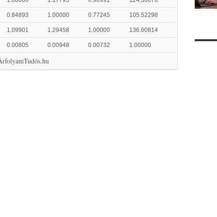
1.00000
1.17795
0.90991
124.30078
0.84893
1.00000
0.77245
105.52298
1.09901
1.29458
1.00000
136.60814
0.00805
0.00948
0.00732
1.00000
 ÁrfolyamTudós.hu