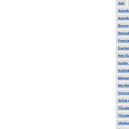
Adó
Amerika
Amerika
Benzin
Devizah
Francia
Gazdas
Heti tő
Iszlám
Külföld
Magyar
Mol-IN
Oroszo
Szíriai
Tőzsde 
Tőzsde 
Ukrajn