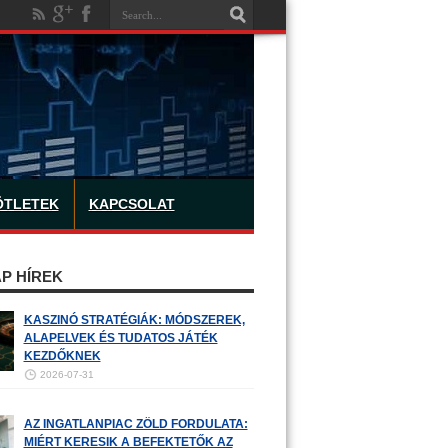
ÖTLETEK
KAPCSOLAT
P HÍREK
KASZINÓ STRATÉGIÁK: MÓDSZEREK,
ALAPELVEK ÉS TUDATOS JÁTÉK
KEZDŐKNEK
2026-07-31
AZ INGATLANPIAC ZÖLD FORDULATA:
MIÉRT KERESIK A BEFEKTETŐK AZ