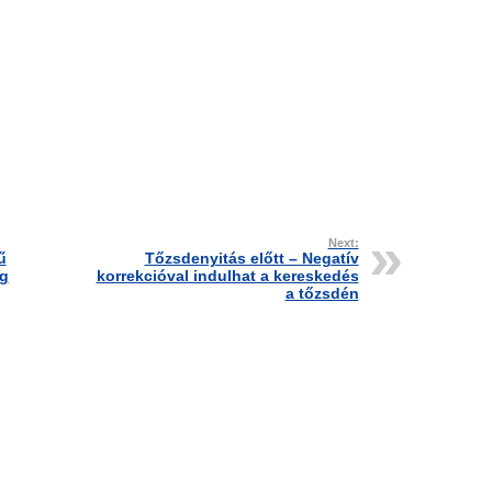
Next:
ű
Tőzsdenyitás előtt – Negatív
ig
korrekcióval indulhat a kereskedés
a tőzsdén