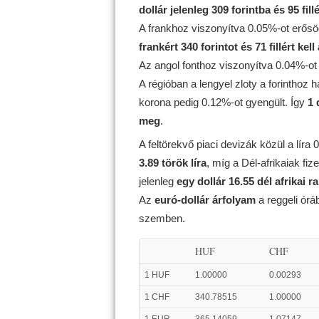
dollár jelenleg 309 forintba és 95 fill
A frankhoz viszonyítva 0.05%-ot erősö
frankért 340 forintot és 71 fillért kell
Az angol fonthoz viszonyítva 0.04%-ot
A régióban a lengyel zloty a forinthoz
korona pedig 0.12%-ot gyengült. Így
1 
meg
.
A feltörekvő piaci devizák közül a líra
3.89 török líra
, míg a Dél-afrikaiak f
jelenleg
egy dollár 16.55 dél afrikai r
Az
euró-dollár árfolyam
a reggeli ór
szemben.
HUF
CHF
1 HUF
1.00000
0.00293
1 CHF
340.78515
1.00000