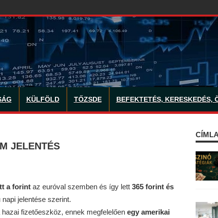
SÁG
KÜLFÖLD
TŐZSDE
BEFEKTETÉS, KERESKEDÉS, 
CÍMLA
AM JELENTÉS
tt
a forint
az euróval szemben és így lett
365 forint és
napi jelentése szerint.
a hazai fizetőeszköz, ennek megfelelően
egy amerikai