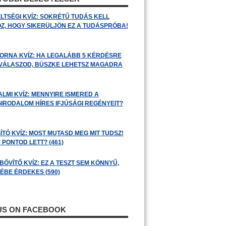
LTSÉGI KVÍZ: SOKRÉTŰ TUDÁS KELL
Z, HOGY SIKERÜLJÖN EZ A TUDÁSPRÓBA!
ORNA KVÍZ: HA LEGALÁBB 5 KÉRDÉSRE
 VÁLASZOD, BÜSZKE LEHETSZ MAGADRA
ALMI KVÍZ: MENNYIRE ISMERED A
GIRODALOM HÍRES IFJÚSÁGI REGÉNYEIT?
ÍTÓ KVÍZ: MOST MUTASD MEG MIT TUDSZ!
 PONTOD LETT? (461)
BŐVÍTŐ KVÍZ: EZ A TESZT SEM KÖNNYŰ,
ÉBE ÉRDEKES (590)
 US ON FACEBOOK