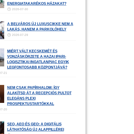
ENERGIATAKARÉKOS HÁZAKAT?
2026-07-30
A BELVÁROS ÚJ LUXUSCIKKE NEM A
LAKÁS, HANEM A PARKOLÓHELY
2026-07-29
MIÉRT VÁLT KECSKEMÉT ÉS
VONZÁSKÖRZETE A HAZAI IPARI-
LOGISZTIKAI INGATLANPIAC EGYIK
LEGFONTOSABB KÖZPONTJÁVÁ?
07-21
NEM CSAK PAPÍRHALOM: ÍGY
ALAKÍTSD ÁT A RECEPCIÓS PULTOT
ELEGÁNS PLEXI
PROSPEKTUSTARTÓKKAL
07-20
SEO, AEO ÉS GEO: A DIGITÁLIS
LÁTHATÓSÁG ÚJ ALAPPILLÉREI