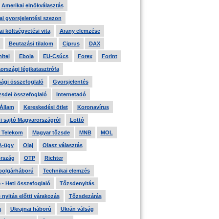
Amerikai elnökválasztás
i gyorsjelentési szezon
i költségvetési vita
Arany elemzése
Beutazási tilalom
Ciprus
DAX
itel
Ebola
EU-Csúcs
Forex
Forint
országi légikatasztrófa
ági összefoglaló
Gyorsjelentés
zsdei összefoglaló
Internetadó
 Állam
Kereskedési ötlet
Koronavírus
i sajtó Magyarországról
Lottó
 Telekom
Magyar tőzsde
MNB
MOL
A-ügy
Olaj
Olasz választás
rszág
OTP
Richter
 polgárháború
Technikai elemzés
- Heti összefoglaló
Tőzsdenyitás
nyitás előtti várakozás
Tőzsdezárás
a
Ukrajnai háború
Ukrán válság