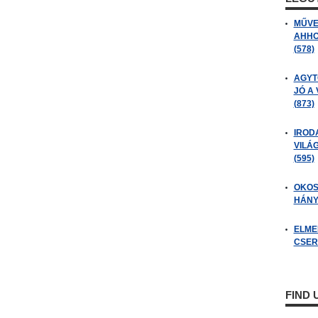
MŰVE
AHHO
(578)
AGYT
JÓ A
(873)
IROD
VILÁ
(595)
OKOS
HÁNY
ELME
CSER
FIND