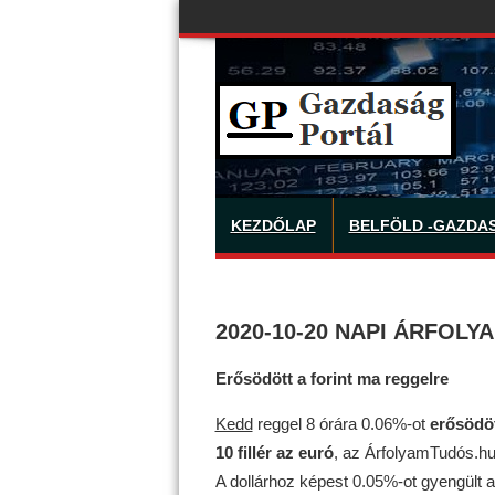
KEZDŐLAP
BELFÖLD -GAZDA
2020-10-20 NAPI ÁRFOLY
Erősödött a forint ma reggelre
Kedd
reggel 8 órára 0.06%-ot
erősödö
10 fillér az euró
, az ÁrfolyamTudós.hu 
A dollárhoz képest 0.05%-ot gyengült 