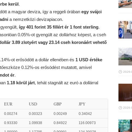
érbe kerül
.
dött a magyar deviza, így a reggeli órában
egy svájci
 adni
a nemzetközi devizapiacon.
 gyengült,
így 401 forint 35 fillért ér 1 font sterling
.
 hasonlóan 0.05%-ot gyengült az dollárhoz képest, a cseh
dollár 3.89 zlotyért vagy 23.14 cseh koronáért vehető
 0.14%-ot erősödött a dollár ellenében és
1 USD értéke
izetőeszköze 0.12%-os erősödést mutatott, amivel
2026-
andot ér
.
ában
1.18 körül járt
, tehát stagnált az euró a dollárral
EUR
USD
GBP
JPY
2026-
0.00274
0.00323
0.00249
0.34042
0.93330
1.09938
0.84922
116.00973