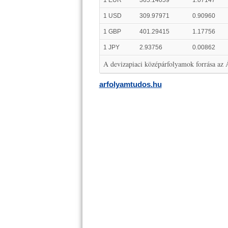
1 EUR
365.14059
1.07147
1 USD
309.97971
0.90960
1 GBP
401.29415
1.17756
1 JPY
2.93756
0.00862
A devizapiaci középárfolyamok forrása az
arfolyamtudos.hu