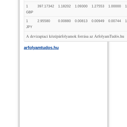
1
397.17342
1.18202
1.09300
1.27553
1.00000
1
GBP
1
2.95580
0.00880
0.00813
0.00949
0.00744
1
JPY
A devizapiaci középárfolyamok forrása az ÁrfolyamTudós.hu
arfolyamtudos.hu