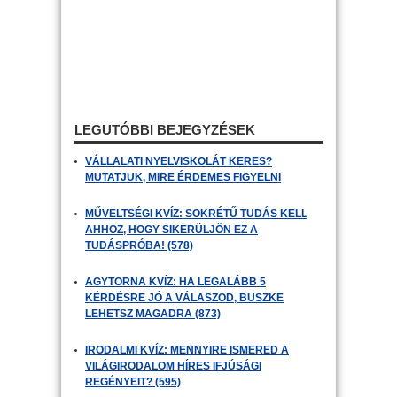
LEGUTÓBBI BEJEGYZÉSEK
VÁLLALATI NYELVISKOLÁT KERES?
MUTATJUK, MIRE ÉRDEMES FIGYELNI
MŰVELTSÉGI KVÍZ: SOKRÉTŰ TUDÁS KELL
AHHOZ, HOGY SIKERÜLJÖN EZ A
TUDÁSPRÓBA! (578)
AGYTORNA KVÍZ: HA LEGALÁBB 5
KÉRDÉSRE JÓ A VÁLASZOD, BÜSZKE
LEHETSZ MAGADRA (873)
IRODALMI KVÍZ: MENNYIRE ISMERED A
VILÁGIRODALOM HÍRES IFJÚSÁGI
REGÉNYEIT? (595)