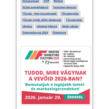
Oroszország
OTP
Richter
Szíriai polgárháború
Technikai elemzés
Tőzsde - Heti összefoglaló
Tőzsdenyitás
Tőzsde nyitás előtti várakozás
Tőzsdezárás
Ukrajna
Ukrajnai háború
Ukrán válság
Önkormányzat 2014
Ötletbörze