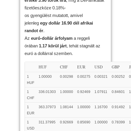
értéke 3.90 török líra
, míg a Dél-afrikaiak
fizetőeszköze 0.18%-
os gyengülést mutatott, amivel
jelenleg
egy dollár 16.90 dél afrikai
randot ér
.
Az
euró-dollár árfolyam
a reggeli
órában
1.17 körül járt
, tehát stagnált az
euró a dollárral szemben.
HUF
CHF
EUR
USD
GBP
1
1.00000
0.00298
0.00275
0.00321
0.00252
0
HUF
1
336.01303
1.00000
0.92469
1.07911
0.84601
1
CHF
1
363.37973
1.08144
1.00000
1.16700
0.91492
1
EUR
1
311.37995
0.92669
0.85690
1.00000
0.78399
1
USD