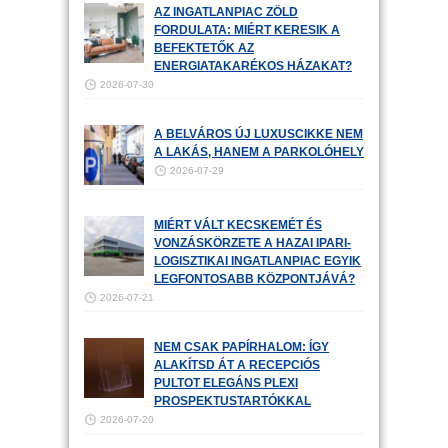
AZ INGATLANPIAC ZÖLD
FORDULATA: MIÉRT KERESIK A
BEFEKTETŐK AZ
ENERGIATAKARÉKOS HÁZAKAT?
2026-07-30
A BELVÁROS ÚJ LUXUSCIKKE NEM
A LAKÁS, HANEM A PARKOLÓHELY
2026-07-29
MIÉRT VÁLT KECSKEMÉT ÉS
VONZÁSKÖRZETE A HAZAI IPARI-
LOGISZTIKAI INGATLANPIAC EGYIK
LEGFONTOSABB KÖZPONTJÁVÁ?
2026-07-21
NEM CSAK PAPÍRHALOM: ÍGY
ALAKÍTSD ÁT A RECEPCIÓS
PULTOT ELEGÁNS PLEXI
PROSPEKTUSTARTÓKKAL
2026-07-20