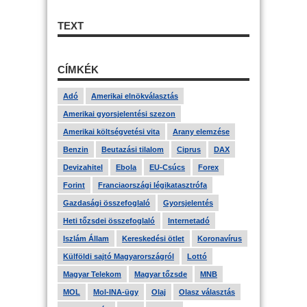
TEXT
CÍMKÉK
Adó
Amerikai elnökválasztás
Amerikai gyorsjelentési szezon
Amerikai költségvetési vita
Arany elemzése
Benzin
Beutazási tilalom
Ciprus
DAX
Devizahitel
Ebola
EU-Csúcs
Forex
Forint
Franciaországi légikatasztrófa
Gazdasági összefoglaló
Gyorsjelentés
Heti tőzsdei összefoglaló
Internetadó
Iszlám Állam
Kereskedési ötlet
Koronavírus
Külföldi sajtó Magyarországról
Lottó
Magyar Telekom
Magyar tőzsde
MNB
MOL
Mol-INA-ügy
Olaj
Olasz választás