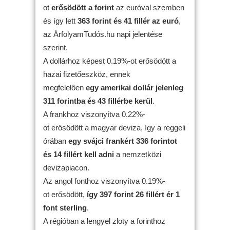
ot
erősödött
a forint
az euróval szemben
és így lett
363 forint és 41 fillér az euró
,
az ÁrfolyamTudós.hu napi jelentése
szerint.
A dollárhoz képest 0.19%-ot erősödött a
hazai fizetőeszköz, ennek
megfelelően
egy amerikai dollár jelenleg
311 forintba és 43 fillérbe kerül
.
A frankhoz viszonyítva 0.22%-
ot erősödött a magyar deviza, így a reggeli
órában
egy svájci frankért 336 forintot
és 14 fillért kell adni
a nemzetközi
devizapiacon.
Az angol fonthoz viszonyítva 0.19%-
ot erősödött,
így 397 forint 26 fillért ér 1
font sterling
.
A régióban a lengyel zloty a forinthoz