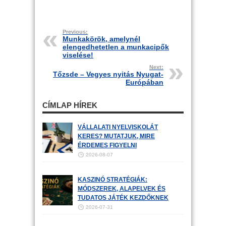
Previous:
Munkakörök, amelynél
elengedhetetlen a munkacipők
viselése!
Next:
Tőzsde – Vegyes nyitás Nyugat-
Európában
CÍMLAP HÍREK
VÁLLALATI NYELVISKOLÁT
KERES? MUTATJUK, MIRE
ÉRDEMES FIGYELNI
2026-08-07
KASZINÓ STRATÉGIÁK:
MÓDSZEREK, ALAPELVEK ÉS
TUDATOS JÁTÉK KEZDŐKNEK
2026-07-31