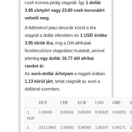
cseh korona pedig stagnált. Így
1 dollár
3.95 zlotyért vagy 23.60 cseh koronáért
vehető meg
.
A feltörekvő piaci devizák közül a líra
stagnál a dollár ellenében és
1 USD értéke
3.95 török líra
, míg a Dél-afrikaiak
fizetőeszköze stagnálást mutatott, amivel
jelenleg
egy dollár 16.77 dél afrikai
randot ér
.
Az
euró-dollár árfolyam
a reggeli órában
1.13 körül járt
, tehát stagnált az euró a
dollárral szemben.
HUF
CHF
EUR
USD
GBP
1
1.00000
0.00301
0.00283
0.00320
0.00253
0
HUF
1
332.13843
1.00000
0.94065
1.06247
0.84171
1