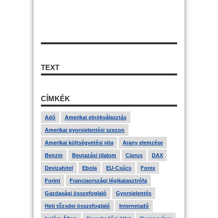
TEXT
CÍMKÉK
Adó
Amerikai elnökválasztás
Amerikai gyorsjelentési szezon
Amerikai költségvetési vita
Arany elemzése
Benzin
Beutazási tilalom
Ciprus
DAX
Devizahitel
Ebola
EU-Csúcs
Forex
Forint
Franciaországi légikatasztrófa
Gazdasági összefoglaló
Gyorsjelentés
Heti tőzsdei összefoglaló
Internetadó