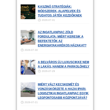
KASZINÓ STRATÉGIÁK:
MÓDSZEREK, ALAPELVEK ÉS
TUDATOS JÁTÉK KEZDŐKNEK
2026-07-31
AZ INGATLANPIAC ZÖLD
FORDULATA: MIÉRT KERESIK A
BEFEKTETŐK AZ
ENERGIATAKARÉKOS HÁZAKAT?
2026-07-30
A BELVÁROS ÚJ LUXUSCIKKE NEM
A LAKÁS, HANEM A PARKOLÓHELY
2026-07-29
MIÉRT VÁLT KECSKEMÉT ÉS
VONZÁSKÖRZETE A HAZAI IPARI-
LOGISZTIKAI INGATLANPIAC EGYIK
LEGFONTOSABB KÖZPONTJÁVÁ?
2026-07-21