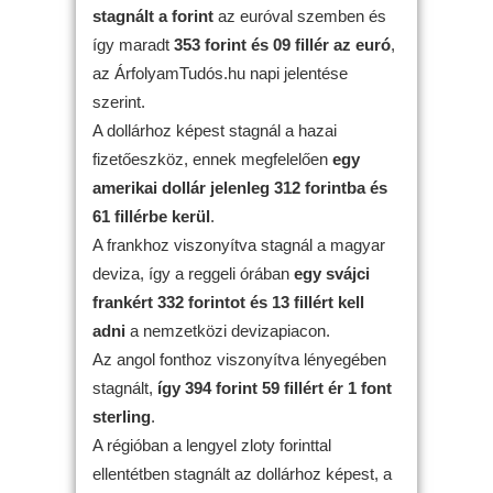
stagnált
a forint
az euróval szemben és
így maradt
353 forint és 09 fillér az euró
,
az ÁrfolyamTudós.hu napi jelentése
szerint.
A dollárhoz képest stagnál a hazai
fizetőeszköz, ennek megfelelően
egy
amerikai dollár jelenleg 312 forintba és
61 fillérbe kerül
.
A frankhoz viszonyítva stagnál a magyar
deviza, így a reggeli órában
egy svájci
frankért 332 forintot és 13 fillért kell
adni
a nemzetközi devizapiacon.
Az angol fonthoz viszonyítva lényegében
stagnált,
így 394 forint 59 fillért ér 1 font
sterling
.
A régióban a lengyel zloty forinttal
ellentétben stagnált az dollárhoz képest, a