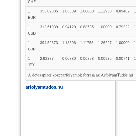
CHF
1
353.09335
1.06309
1.00000
1.12950
0.89482
1
EUR
1
312.61039
0.94120
0.88535
1.00000
0.79222
1
USD
1
394.59873
1.18806
1.11755
1.26227
1.00000
1
GBP
1
2.92377
0.00880
0.00828
0.00935
0.00741
1
JPY
A devizapiaci középárfolyamok forrása az ÁrfolyamTudós.hu
arfolyamtudos.hu