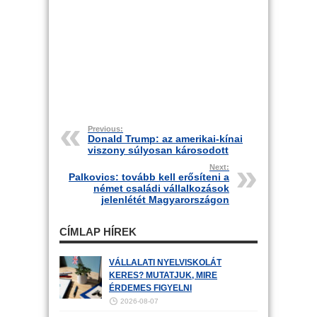
Previous:
Donald Trump: az amerikai-kínai
viszony súlyosan károsodott
Next:
Palkovics: tovább kell erősíteni a
német családi vállalkozások
jelenlétét Magyarországon
CÍMLAP HÍREK
VÁLLALATI NYELVISKOLÁT
KERES? MUTATJUK, MIRE
ÉRDEMES FIGYELNI
2026-08-07