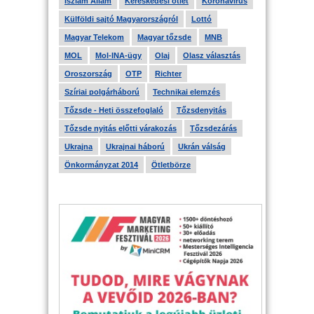
Iszlám Állam
Kereskedési ötlet
Koronavírus
Külföldi sajtó Magyarországról
Lottó
Magyar Telekom
Magyar tőzsde
MNB
MOL
Mol-INA-ügy
Olaj
Olasz választás
Oroszország
OTP
Richter
Szíriai polgárháború
Technikai elemzés
Tőzsde - Heti összefoglaló
Tőzsdenyitás
Tőzsde nyitás előtti várakozás
Tőzsdezárás
Ukrajna
Ukrajnai háború
Ukrán válság
Önkormányzat 2014
Ötletbörze