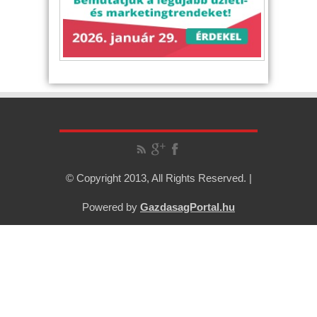
© Copyright 2013, All Rights Reserved. |
Powered by
GazdasagPortal.hu