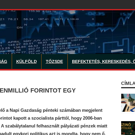
SÁG
KÜLFÖLD
TŐZSDE
BEFEKTETÉS, KERESKEDÉS, 
CÍMLA
ENMILLIÓ FORINTOT EGY
elő a Napi Gazdaság pénteki számában megjelent
forintot kapott a szocialista párttól, hogy 2006-ban
. A szabálytalanul felhasznált pályázati pénzek miatt
abadult egykori politikus azt is mondta, hogy nem ő,