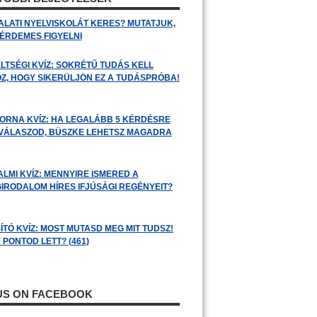
ALATI NYELVISKOLÁT KERES? MUTATJUK,
 ÉRDEMES FIGYELNI
LTSÉGI KVÍZ: SOKRÉTŰ TUDÁS KELL
Z, HOGY SIKERÜLJÖN EZ A TUDÁSPRÓBA!
ORNA KVÍZ: HA LEGALÁBB 5 KÉRDÉSRE
 VÁLASZOD, BÜSZKE LEHETSZ MAGADRA
ALMI KVÍZ: MENNYIRE ISMERED A
GIRODALOM HÍRES IFJÚSÁGI REGÉNYEIT?
ÍTÓ KVÍZ: MOST MUTASD MEG MIT TUDSZ!
 PONTOD LETT? (461)
 US ON FACEBOOK