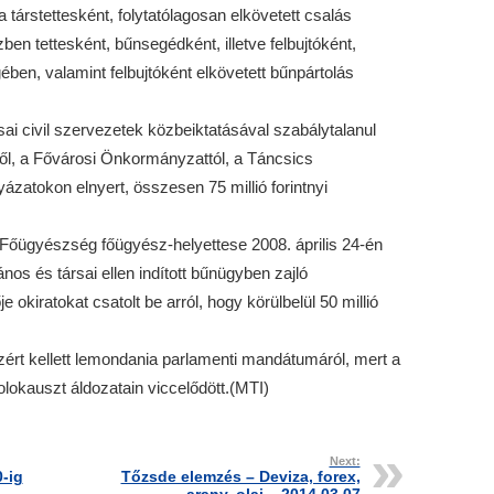
a társtettesként, folytatólagosan elkövetett csalás
en tettesként, bűnsegédként, illetve felbujtóként,
ben, valamint felbujtóként elkövetett bűnpártolás
sai civil szervezetek közbeiktatásával szabálytalanul
től, a Fővárosi Önkormányzattól, a Táncsics
yázatokon elnyert, összesen 75 millió forintnyi
őügyészség főügyész-helyettese 2008. április 24-én
os és társai ellen indított bűnügyben zajló
e okiratokat csatolt be arról, hogy körülbelül 50 millió
zért kellett lemondania parlamenti mandátumáról, mert a
lokauszt áldozatain viccelődött.(MTI)
Next:
-ig
Tőzsde elemzés – Deviza, forex,