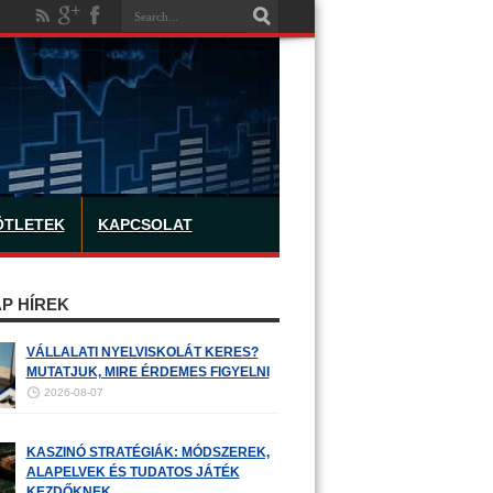
ÖTLETEK
KAPCSOLAT
P HÍREK
VÁLLALATI NYELVISKOLÁT KERES?
MUTATJUK, MIRE ÉRDEMES FIGYELNI
2026-08-07
KASZINÓ STRATÉGIÁK: MÓDSZEREK,
ALAPELVEK ÉS TUDATOS JÁTÉK
KEZDŐKNEK