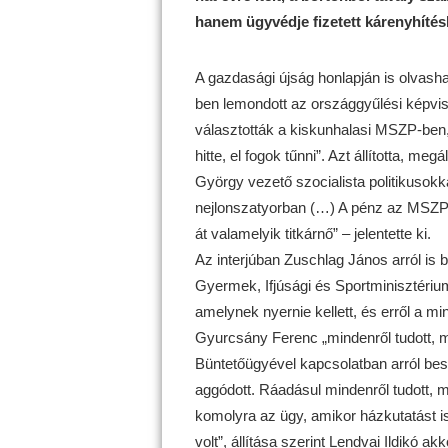
hanem ügyvédje fizetett kárenyhítés
A gazdasági újság honlapján is olvasha
ben lemondott az országgyűlési képvis
választották a kiskunhalasi MSZP-ben, „
hitte, el fogok tűnni”. Azt állította, m
György vezető szocialista politikusokka
nejlonszatyorban (…) A pénz az MSZP-tő
át valamelyik titkárnő” – jelentette ki.
Az interjúban Zuschlag János arról is
Gyermek, Ifjúsági és Sportminisztériumb
amelynek nyernie kellett, és erről a mini
Gyurcsány Ferenc „mindenről tudott, min
Büntetőügyével kapcsolatban arról bes
aggódott. Ráadásul mindenről tudott, me
komolyra az ügy, amikor házkutatást is
volt”, állítása szerint Lendvai Ildikó akk