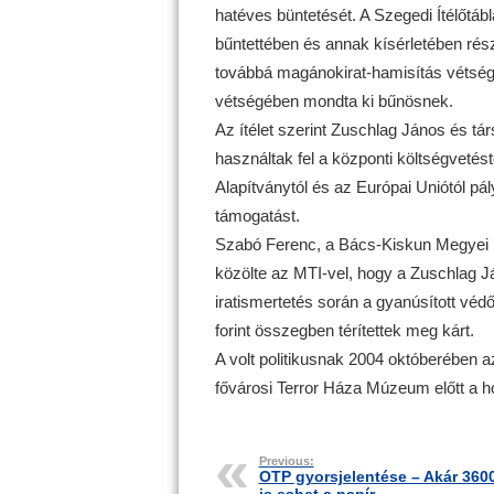
hatéves büntetését. A Szegedi Ítélőtábl
bűntettében és annak kísérletében részb
továbbá magánokirat-hamisítás vétségé
vétségében mondta ki bűnösnek.
Az ítélet szerint Zuschlag János és tár
használtak fel a központi költségvetés
Alapítványtól és az Európai Uniótól pál
támogatást.
Szabó Ferenc, a Bács-Kiskun Megyei F
közölte az MTI-vel, hogy a Zuschlag Ján
iratismertetés során a gyanúsított védőj
forint összegben térítettek meg kárt.
A volt politikusnak 2004 októberében a
fővárosi Terror Háza Múzeum előtt a ho
Previous:
OTP gyorsjelentése – Akár 3600