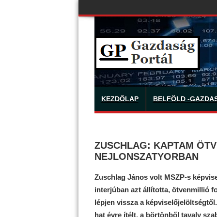
KEZDŐLAP
BELFÖLD -GAZDA
ZUSCHLAG: KAPTAM ÖTV
NEJLONSZATYORBAN
Zuschlag János volt MSZP-s képvis
interjúban azt állította, ötvenmillió 
lépjen vissza a képviselőjelöltségtől
hat évre ítélt, a börtönből tavaly sz