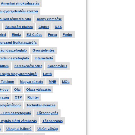
Amerikai elnökválasztás
i gyorsjelentési szezon
i költségvetési vita
Arany elemzése
Beutazási tilalom
Ciprus
DAX
itel
Ebola
EU-Csúcs
Forex
Forint
országi légikatasztrófa
ági összefoglaló
Gyorsjelentés
zsdei összefoglaló
Internetadó
 Állam
Kereskedési ötlet
Koronavírus
i sajtó Magyarországról
Lottó
 Telekom
Magyar tőzsde
MNB
MOL
A-ügy
Olaj
Olasz választás
rszág
OTP
Richter
 polgárháború
Technikai elemzés
- Heti összefoglaló
Tőzsdenyitás
nyitás előtti várakozás
Tőzsdezárás
a
Ukrajnai háború
Ukrán válság