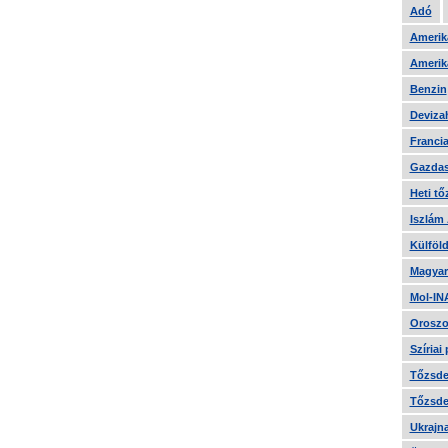
Adó
Amerika
Amerika
Benzin
Devizah
Francia
Gazdas
Heti tő
Iszlám
Külföld
Magyar
Mol-IN
Oroszo
Szíriai
Tőzsde 
Tőzsde 
Ukrajn