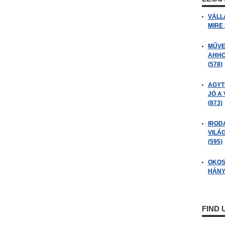
VÁLL
MIRE
MŰVE
AHHO
(578)
AGYT
JÓ A
(873)
IROD
VILÁ
(595)
OKOS
HÁNY
FIND