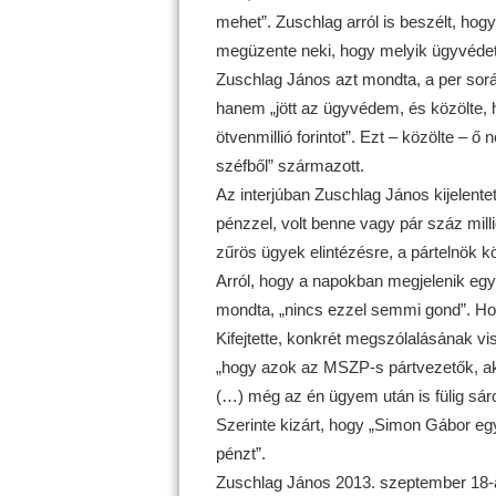
mehet”. Zuschlag arról is beszélt, ho
megüzente neki, hogy melyik ügyvédet hí
Zuschlag János azt mondta, a per során
hanem „jött az ügyvédem, és közölte, h
ötvenmillió forintot”. Ezt – közölte – ő
széfből” származott.
Az interjúban Zuschlag János kijelente
pénzzel, volt benne vagy pár száz millió
zűrös ügyek elintézésre, a pártelnök kö
Arról, hogy a napokban megjelenik egy 
mondta, „nincs ezzel semmi gond”. Hozz
Kifejtette, konkrét megszólalásának v
„hogy azok az MSZP-s pártvezetők, ak
(…) még az én ügyem után is fülig sár
Szerinte kizárt, hogy „Simon Gábor eg
pénzt”.
Zuschlag János 2013. szeptember 18-án