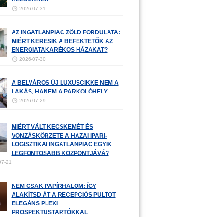
2026-07-31
AZ INGATLANPIAC ZÖLD FORDULATA:
MIÉRT KERESIK A BEFEKTETŐK AZ
ENERGIATAKARÉKOS HÁZAKAT?
2026-07-30
A BELVÁROS ÚJ LUXUSCIKKE NEM A
LAKÁS, HANEM A PARKOLÓHELY
2026-07-29
MIÉRT VÁLT KECSKEMÉT ÉS
VONZÁSKÖRZETE A HAZAI IPARI-
LOGISZTIKAI INGATLANPIAC EGYIK
LEGFONTOSABB KÖZPONTJÁVÁ?
07-21
NEM CSAK PAPÍRHALOM: ÍGY
ALAKÍTSD ÁT A RECEPCIÓS PULTOT
ELEGÁNS PLEXI
PROSPEKTUSTARTÓKKAL