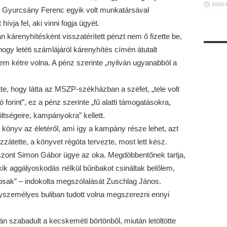
2026-
gy Gyurcsány Ferenc egyik volt munkatársával
vja fel, aki vinni fogja ügyét.
 kárenyhítésként visszatérített pénzt nem ő fizette be,
ogy letéti számlájáról kárenyhítés címén átutalt
 nem kétre volna. A pénz szerinte „nyilván ugyanabból a
tte, hogy látta az MSZP-székházban a széfet, „tele volt
 forint”, ez a pénz szerinte „fű alatti támogatásokra,
ltségeire, kampányokra” kellett.
könyv az életéről, ami így a kampány része lehet, azt
átette, a könyvet régóta tervezte, most lett kész.
iszont Simon Gábor ügye az oka. Megdöbbentőnek tartja,
ik aggályoskodás nélkül bűnbakot csináltak belőlem,
osak” – indokolta megszólalását Zuschlag János.
yszemélyes buliban tudott volna megszerezni ennyi
 szabadult a kecskeméti börtönből, miután letöltötte