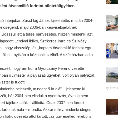
ként ötvenmillió forintot büntetőügyében.
tó interjúban Zuschlag János kijelentette, miután 2004-
előségéről, majd 2006-ban képviselőjelöltnek
rosszul lett a teljes pártvezetés, hiszen mindenki azt
egállapodott Lendvai Ildikó, Szekeres Imre és Szilvásy
l, hogy visszalép, és „kaptam ötvenmillió forintot egy
l jött, nyilván a központi széfből. A székházban adta
 beszélt, hogy amikor a Gyurcsány Ferenc vezette
an ő „intézte” a pályázati ügyeket, volt olyan pályázat,
szter is tudott.
denbe beleszólt, mindent ő írt alá” – jelentette ki.
2026-
zélt, bár 2004-ben elindult a nyomozás, évekig nem
rt tájékoztatták – állította. Csak 2007-ben fordult
 tartottak nála – mondta. Akkor már „mindenki ideges
ori frakcióvezető attól tartott, „az ügy esetleg feljebb is