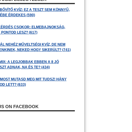
BŐVÍTŐ KVÍZ: EZ A TESZT SEM KÖNNYŰ,
ÉBE ÉRDEKES (590)
KÉRDÉS CSOKOR: ELMEBAJNOKSÁG,
 PONTOD LESZ? (617)
ÁL NEHÉZ MŰVELTSÉGI KVÍZ, DE NEM
ENKINEK, NEKED HOGY SIKERÜLT? (741)
MIX: A LEGJOBBAK EBBEN A 8 JÓ
ZT ADNAK, NA ÉS TE? (434)
: MOST MUTASD MEG MIT TUDSZ! HÁNY
D LETT? (633)
 US ON FACEBOOK