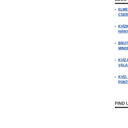
ELME
CSER
KVÍZ
HÁNY
BRUT
MIND
KVÍZ-
VÁLAS
KVÍZ
PONTO
FIND