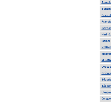
Amerika
Benzin
Devizah
Francia
Gazdas
Heti tő
Iszlám
Külföld
Magyar
Mol-IN
Oroszo
Szíriai
Tőzsde 
Tőzsde 
Ukrajn
Önkorm