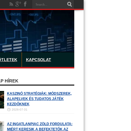
ÖTLETEK
KAPCSOLAT
P HÍREK
KASZINÓ STRATÉGIÁK: MÓDSZEREK,
ALAPELVEK ÉS TUDATOS JÁTÉK
KEZDŐKNEK
2026-07-31
AZ INGATLANPIAC ZÖLD FORDULATA:
MIÉRT KERESIK A BEFEKTETŐK AZ