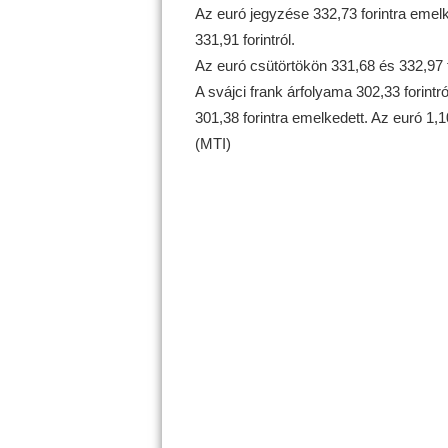
Az euró jegyzése 332,73 forintra emelke
331,91 forintról.
Az euró csütörtökön 331,68 és 332,97 f
A svájci frank árfolyama 302,33 forintró
301,38 forintra emelkedett. Az euró 1,10
(MTI)