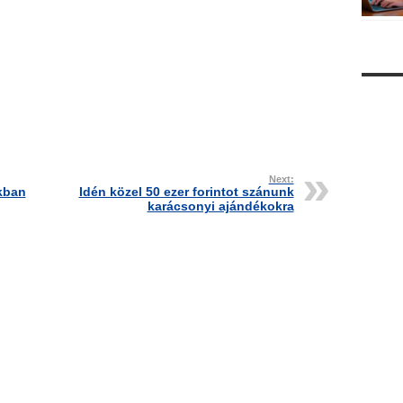
Next:
kban
Idén közel 50 ezer forintot szánunk
karácsonyi ajándékokra