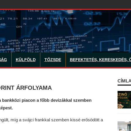
SÁG
KÜLFÖLD
TŐZSDE
BEFEKTETÉS, KERESKEDÉS, 
CÍMLA
ORINT ÁRFOLYAMA
 a bankközi piacon a főbb devizákkal szemben
képest.
gült, míg a svájci frankkal szemben kissé erősödött a