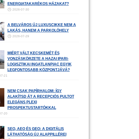
ENERGIATAKARÉKOS HÁZAKAT?
2026-07-30
A BELVÁROS ÚJ LUXUSCIKKE NEM A
LAKÁS, HANEM A PARKOLÓHELY
2026-07-29
MIÉRT VÁLT KECSKEMÉT ÉS
VONZÁSKÖRZETE A HAZAI IPARI-
LOGISZTIKAI INGATLANPIAC EGYIK
LEGFONTOSABB KÖZPONTJÁVÁ?
07-21
NEM CSAK PAPÍRHALOM: ÍGY
ALAKÍTSD ÁT A RECEPCIÓS PULTOT
ELEGÁNS PLEXI
PROSPEKTUSTARTÓKKAL
07-20
SEO, AEO ÉS GEO: A DIGITÁLIS
LÁTHATÓSÁG ÚJ ALAPPILLÉREI