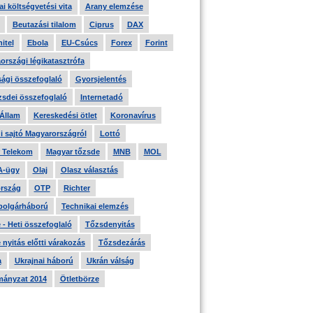
i költségvetési vita
Arany elemzése
Beutazási tilalom
Ciprus
DAX
itel
Ebola
EU-Csúcs
Forex
Forint
országi légikatasztrófa
ági összefoglaló
Gyorsjelentés
zsdei összefoglaló
Internetadó
 Állam
Kereskedési ötlet
Koronavírus
i sajtó Magyarországról
Lottó
 Telekom
Magyar tőzsde
MNB
MOL
A-ügy
Olaj
Olasz választás
rszág
OTP
Richter
 polgárháború
Technikai elemzés
- Heti összefoglaló
Tőzsdenyitás
nyitás előtti várakozás
Tőzsdezárás
a
Ukrajnai háború
Ukrán válság
ányzat 2014
Ötletbörze