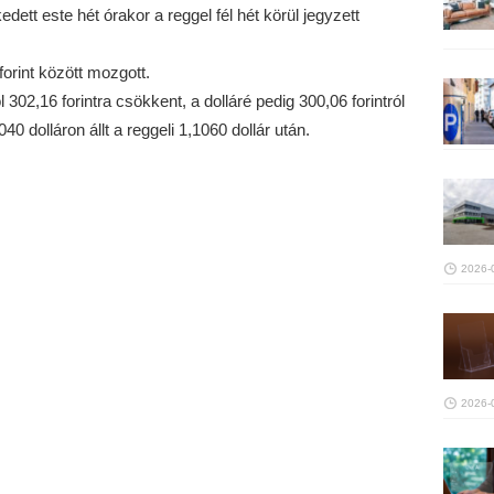
dett este hét órakor a reggel fél hét körül jegyzett
orint között mozgott.
l 302,16 forintra csökkent, a dolláré pedig 300,06 forintról
40 dolláron állt a reggeli 1,1060 dollár után.
2026-
2026-