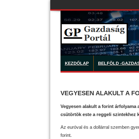
KEZDŐLAP
BELFÖLD -GAZDA
VEGYESEN ALAKULT A F
Vegyesen alakult a forint árfolyama
csütörtök este a reggeli szintekhez 
Az euróval és a dollárral szemben gyen
forint.