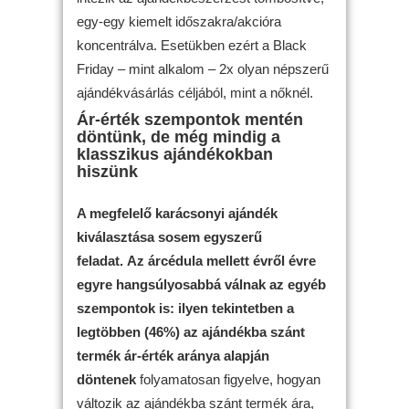
egy-egy kiemelt időszakra/akcióra
koncentrálva. Esetükben ezért a Black
Friday – mint alkalom – 2x olyan népszerű
ajándékvásárlás céljából, mint a nőknél.
Ár-érték szempontok mentén
döntünk, de még mindig a
klasszikus ajándékokban
hiszünk
A megfelelő karácsonyi ajándék
kiválasztása sosem egyszerű
feladat.
Az árcédula mellett évről évre
egyre hangsúlyosabbá válnak az egyéb
szempontok is:
ilyen tekintetben a
legtöbben (46%) az ajándékba szánt
termék ár-érték aránya alapján
döntenek
folyamatosan figyelve, hogyan
változik az ajándékba szánt termék ára,