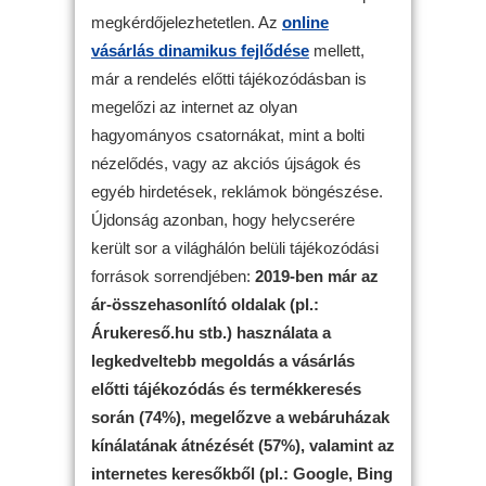
megkérdőjelezhetetlen. Az
online
vásárlás dinamikus fejlődése
mellett,
már a rendelés előtti tájékozódásban is
megelőzi az internet az olyan
hagyományos csatornákat, mint a bolti
nézelődés, vagy az akciós újságok és
egyéb hirdetések, reklámok böngészése.
Újdonság azonban, hogy helycserére
került sor a világhálón belüli tájékozódási
források sorrendjében:
2019-ben már az
ár-összehasonlító oldalak (pl.:
Árukereső.hu stb.) használata a
legkedveltebb megoldás a vásárlás
előtti tájékozódás és termékkeresés
során (74%), megelőzve a webáruházak
kínálatának átnézését (57%), valamint az
internetes keresőkből (pl.: Google, Bing