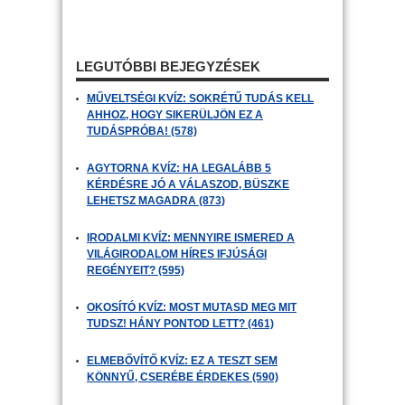
LEGUTÓBBI BEJEGYZÉSEK
MŰVELTSÉGI KVÍZ: SOKRÉTŰ TUDÁS KELL
AHHOZ, HOGY SIKERÜLJÖN EZ A
TUDÁSPRÓBA! (578)
AGYTORNA KVÍZ: HA LEGALÁBB 5
KÉRDÉSRE JÓ A VÁLASZOD, BÜSZKE
LEHETSZ MAGADRA (873)
IRODALMI KVÍZ: MENNYIRE ISMERED A
VILÁGIRODALOM HÍRES IFJÚSÁGI
REGÉNYEIT? (595)
OKOSÍTÓ KVÍZ: MOST MUTASD MEG MIT
TUDSZ! HÁNY PONTOD LETT? (461)
ELMEBŐVÍTŐ KVÍZ: EZ A TESZT SEM
KÖNNYŰ, CSERÉBE ÉRDEKES (590)