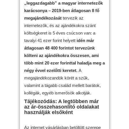
„leggazdagabb” a magyar internetezők
karácsonya – 2019-ben átlagosan 8 fő
megajándékozását
tervezik az
internetezők, és az ajándékokra szánt
költségkeret is 5 éves csúcson van: a
tavalyi 41 ezer forint helyett
idén már
átlagosan 48 400 forintot tervezünk
költeni az ajándékokra összesen, ami
több mint 20 ezer forinttal haladja meg a
négy évvel ezelőtti keretet.
A
megajándékozandók körét a szűk,
valamint a tágabb család mellett barátok,
kollégák, egyéb ismerősök alkotják.
Tájékozódás: A legtöbben már
az ár-összehasonlító oldalakat
használják elsőként
Az internet vásárlásban betöltött szerepe