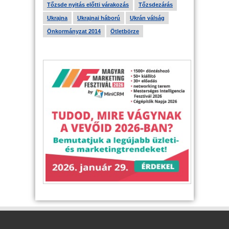
Tőzsde nyitás előtti várakozás
Tőzsdezárás
Ukrajna
Ukrajnai háború
Ukrán válság
Önkormányzat 2014
Ötletbörze