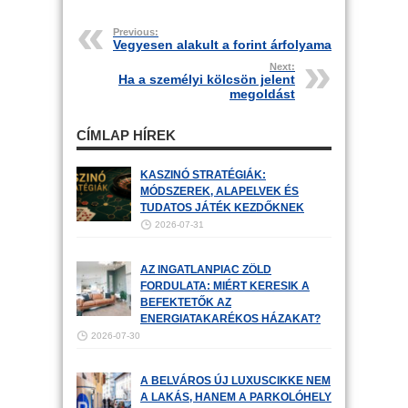
Previous:
Vegyesen alakult a forint árfolyama
Next:
Ha a személyi kölcsön jelent
megoldást
CÍMLAP HÍREK
KASZINÓ STRATÉGIÁK:
MÓDSZEREK, ALAPELVEK ÉS
TUDATOS JÁTÉK KEZDŐKNEK
2026-07-31
AZ INGATLANPIAC ZÖLD
FORDULATA: MIÉRT KERESIK A
BEFEKTETŐK AZ
ENERGIATAKARÉKOS HÁZAKAT?
2026-07-30
A BELVÁROS ÚJ LUXUSCIKKE NEM
A LAKÁS, HANEM A PARKOLÓHELY