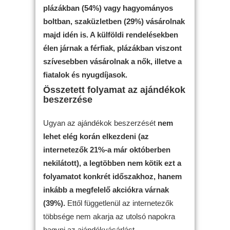
plázákban (54%) vagy hagyományos
boltban, szaküzletben (29%) vásárolnak
majd idén is. A külföldi rendelésekben
élen járnak a férfiak, plázákban viszont
szívesebben vásárolnak a nők, illetve a
fiatalok és nyugdíjasok.
Összetett folyamat az ajándékok
beszerzése
Ugyan az ajándékok beszerzését
nem
lehet elég korán elkezdeni (az
internetezők 21%-a már októberben
nekilátott), a legtöbben nem kötik ezt a
folyamatot konkrét időszakhoz, hanem
inkább a megfelelő akciókra várnak
(39%).
Ettől függetlenül az internetezők
többsége nem akarja az utolsó napokra
hagyni az ajándékvásárlást.