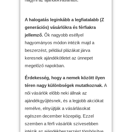
A halogatás leginkább a legfiatalabb (Z
generációs) vásárlókra és férfiakra
jellemző.
Ők nagyobb eséllyel
hagyományos módon intézik majd a
beszerzést, például plázákat járva
keresnek ajándékötletet az ünnepet
megelőző napokban.
Érdekesség, hogy a nemek között ilyen
téren nagy különbségek mutatkoznak.
A
női vásárlók előbb neki állnak az
ajándékgyűjtésnek, és a legjobb akciókat
remélve, elnyújtják a vásárlásokat
egészen december közepéig. Ezzel
szemben a férfi vásárlók szívesebben
intézik az ajándékbeszerzést tömbösítve,