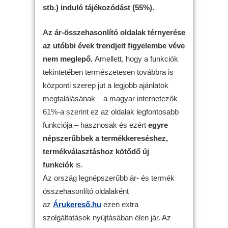
stb.) induló tájékozódást (55%).
Az ár-összehasonlító oldalak térnyerése
az utóbbi évek trendjeit figyelembe véve
nem meglepő.
Amellett, hogy a funkciók
tekintetében természetesen továbbra is
központi szerep jut a legjobb ajánlatok
megtalálásának – a magyar internetezők
61%-a szerint ez az oldalak legfontosabb
funkciója – hasznosak és ezért
egyre
népszerűbbek a termékkereséshez,
termékválasztáshoz kötődő új
funkciók
is.
Az ország legnépszerűbb ár- és termék
összehasonlító oldalaként
az
Árukereső.hu
ezen extra
szolgáltatások nyújtásában élen jár. Az