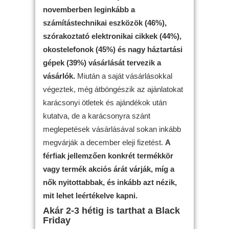
novemberben leginkább a
számítástechnikai eszközök (46%),
szórakoztató elektronikai cikkek (44%),
okostelefonok (45%) és nagy háztartási
gépek (39%) vásárlását tervezik a
vásárlók.
Miután a saját vásárlásokkal
végeztek, még átböngészik az ajánlatokat
karácsonyi ötletek és ajándékok után
kutatva, de a karácsonyra szánt
meglepetések vásárlásával sokan inkább
megvárják a december eleji fizetést.
A
férfiak jellemzően konkrét termékkör
vagy termék akciós árát várják, míg a
nők nyitottabbak, és inkább azt nézik,
mit lehet leértékelve kapni.
Akár 2-3 hétig is tarthat a Black
Friday