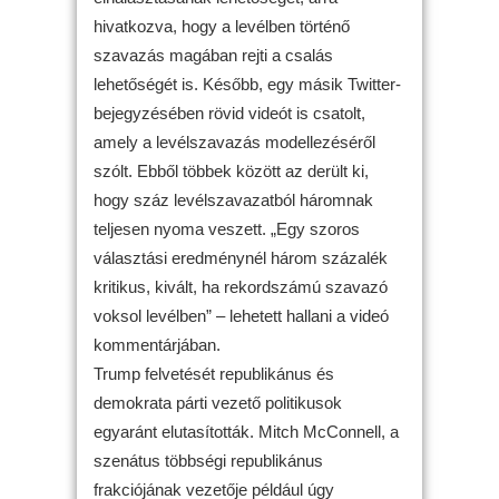
hivatkozva, hogy a levélben történő
szavazás magában rejti a csalás
lehetőségét is. Később, egy másik Twitter-
bejegyzésében rövid videót is csatolt,
amely a levélszavazás modellezéséről
szólt. Ebből többek között az derült ki,
hogy száz levélszavazatból háromnak
teljesen nyoma veszett. „Egy szoros
választási eredménynél három százalék
kritikus, kivált, ha rekordszámú szavazó
voksol levélben” – lehetett hallani a videó
kommentárjában.
Trump felvetését republikánus és
demokrata párti vezető politikusok
egyaránt elutasították. Mitch McConnell, a
szenátus többségi republikánus
frakciójának vezetője például úgy