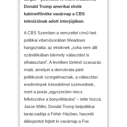
Donald Trump amerikai elnök
kabinetfőnöke vasárnap a CBS
televíziónak adott interjújában.
A CBS Szemben a nemzettel című heti
politikai vitaműsorában Meadows
hangoztatta: az elnöknek „soha nem állt
szándékában bármely választást is
elhalasztani”. A levélben történő szavazás
miatt, amelyet a demokrata párti
politikusok szorgalmaznak, a választási
eredmények késedelmet szenvednek,
mert a posta „egyszerűen nincs
felkészülve a bonyolítására” – tette hozzá.
Jason Miller, Donald Trump belpolitikai
tanácsadója a Fehér Házban, hasonló
álláspontot fejtett ki vasárnap a Fox