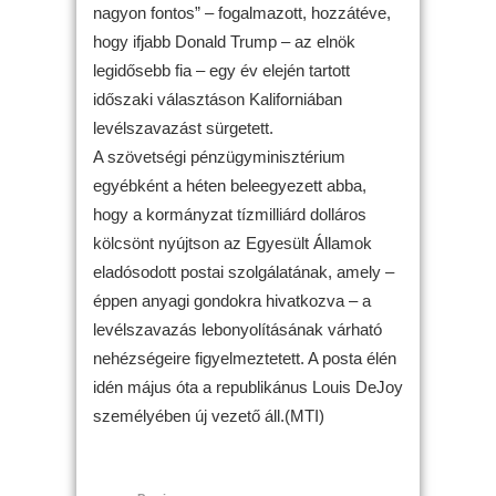
nagyon fontos” – fogalmazott, hozzátéve,
hogy ifjabb Donald Trump – az elnök
legidősebb fia – egy év elején tartott
időszaki választáson Kaliforniában
levélszavazást sürgetett.
A szövetségi pénzügyminisztérium
egyébként a héten beleegyezett abba,
hogy a kormányzat tízmilliárd dolláros
kölcsönt nyújtson az Egyesült Államok
eladósodott postai szolgálatának, amely –
éppen anyagi gondokra hivatkozva – a
levélszavazás lebonyolításának várható
nehézségeire figyelmeztetett. A posta élén
idén május óta a republikánus Louis DeJoy
személyében új vezető áll.(MTI)