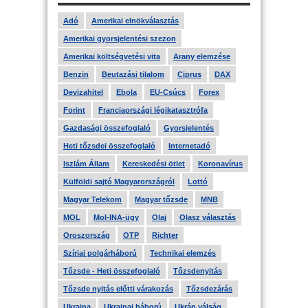
Adó
Amerikai elnökválasztás
Amerikai gyorsjelentési szezon
Amerikai költségvetési vita
Arany elemzése
Benzin
Beutazási tilalom
Ciprus
DAX
Devizahitel
Ebola
EU-Csúcs
Forex
Forint
Franciaországi légikatasztrófa
Gazdasági összefoglaló
Gyorsjelentés
Heti tőzsdei összefoglaló
Internetadó
Iszlám Állam
Kereskedési ötlet
Koronavírus
Külföldi sajtó Magyarországról
Lottó
Magyar Telekom
Magyar tőzsde
MNB
MOL
Mol-INA-ügy
Olaj
Olasz választás
Oroszország
OTP
Richter
Szíriai polgárháború
Technikai elemzés
Tőzsde - Heti összefoglaló
Tőzsdenyitás
Tőzsde nyitás előtti várakozás
Tőzsdezárás
Ukrajna
Ukrajnai háború
Ukrán válság