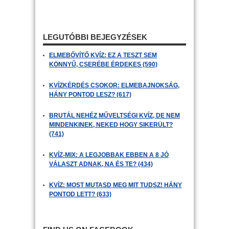
LEGUTÓBBI BEJEGYZÉSEK
ELMEBŐVÍTŐ KVÍZ: EZ A TESZT SEM
KÖNNYŰ, CSERÉBE ÉRDEKES (590)
KVÍZKÉRDÉS CSOKOR: ELMEBAJNOKSÁG,
HÁNY PONTOD LESZ? (617)
BRUTÁL NEHÉZ MŰVELTSÉGI KVÍZ, DE NEM
MINDENKINEK, NEKED HOGY SIKERÜLT?
(741)
KVÍZ-MIX: A LEGJOBBAK EBBEN A 8 JÓ
VÁLASZT ADNAK, NA ÉS TE? (434)
KVÍZ: MOST MUTASD MEG MIT TUDSZ! HÁNY
PONTOD LETT? (633)