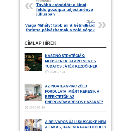
Previous:
Tovább erősödött a kínai
feldolgozóipar teljesítménye
júliusban
Next:
Varga Mihály: több mint hétmilliárd
forintra pályázhatnak a zöld cégek
CÍMLAP HÍREK
KASZINÓ STRATÉGIÁK:
MÓDSZEREK, ALAPELVEK ÉS
TUDATOS JÁTÉK KEZDŐKNEK
2026-07-31
AZ INGATLANPIAC ZÖLD
FORDULATA: MIÉRT KERESIK A
BEFEKTETŐK AZ
ENERGIATAKARÉKOS HÁZAKAT?
2026-07-30
A BELVÁROS ÚJ LUXUSCIKKE NEM
A LAKÁS, HANEM A PARKOLÓHELY