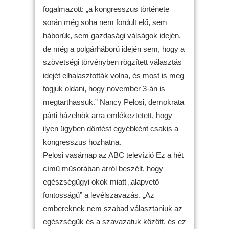
fogalmazott: „a kongresszus története
során még soha nem fordult elő, sem
háborúk, sem gazdasági válságok idején,
de még a polgárháború idején sem, hogy a
szövetségi törvényben rögzített választás
idejét elhalasztották volna, és most is meg
fogjuk oldani, hogy november 3-án is
megtarthassuk.” Nancy Pelosi, demokrata
párti házelnök arra emlékeztetett, hogy
ilyen ügyben döntést egyébként csakis a
kongresszus hozhatna.
Pelosi vasárnap az ABC televízió Ez a hét
című műsorában arról beszélt, hogy
egészségügyi okok miatt „alapvető
fontosságú” a levélszavazás. „Az
embereknek nem szabad választaniuk az
egészségük és a szavazatuk között, és ez