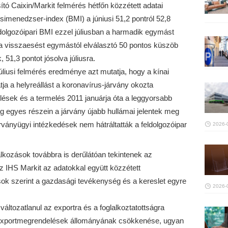
ító Caixin/Markit felmérés hétfőn közzétett adatai
ésimenedzser-index (BMI) a júniusi 51,2 pontról 52,8
eldolgozóipari BMI ezzel júliusban a harmadik egymást
 a visszaesést egymástól elválasztó 50 pontos küszöb
 51,3 pontot jósolva júliusra.
júliusi felmérés eredménye azt mutatja, hogy a kínai
ja a helyreállást a koronavírus-járvány okozta
ések és a termelés 2011 januárja óta a leggyorsabb
g egyes részein a járvány újabb hullámai jelentek meg
rványügyi intézkedések nem hátráltatták a feldolgozóipar
2026-
alkozások továbbra is derűlátóan tekintenek az
Az IHS Markit az adatokkal együtt közzétett
ok szerint a gazdasági tevékenység és a kereslet egyre
2026-
 változatlanul az exportra és a foglalkoztatottságra
 exportmegrendelések állományának csökkenése, ugyan