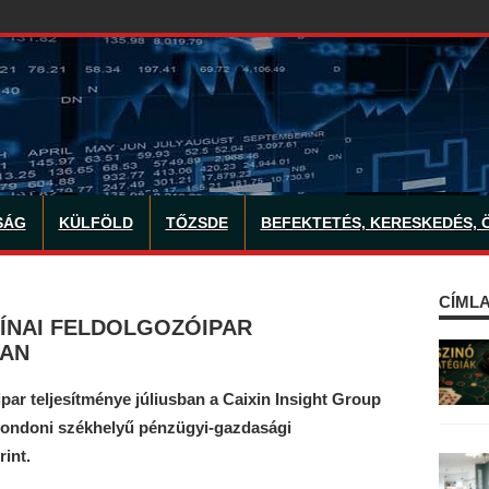
SÁG
KÜLFÖLD
TŐZSDE
BEFEKTETÉS, KERESKEDÉS, 
CÍMLA
ÍNAI FELDOLGOZÓIPAR
BAN
par teljesítménye júliusban a Caixin Insight Group
t londoni székhelyű pénzügyi-gazdasági
int.