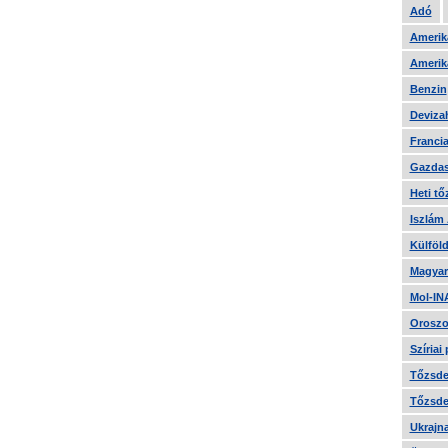
Adó
Amerika
Amerika
Benzin
Devizah
Francia
Gazdas
Heti tő
Iszlám
Külföld
Magyar
Mol-IN
Oroszo
Szíriai
Tőzsde 
Tőzsde 
Ukrajn