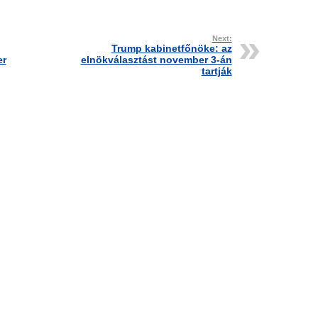
Next:
Trump kabinetfőnöke: az
er
elnökválasztást november 3-án
tartják