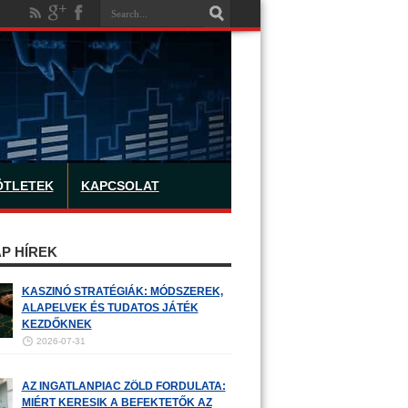
ÖTLETEK
KAPCSOLAT
P HÍREK
KASZINÓ STRATÉGIÁK: MÓDSZEREK,
ALAPELVEK ÉS TUDATOS JÁTÉK
KEZDŐKNEK
2026-07-31
AZ INGATLANPIAC ZÖLD FORDULATA:
MIÉRT KERESIK A BEFEKTETŐK AZ