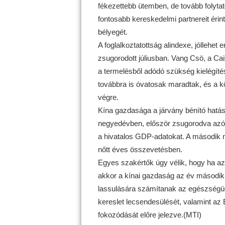
fékezettebb ütemben, de tovább folytató
fontosabb kereskedelmi partnereit érin
bélyegét.
A foglalkoztatottság alindexe, jóllehe
zsugorodott júliusban. Vang Csö, a Cai
a termelésből adódó szükség kielégítés
továbbra is óvatosak maradtak, és a k
végre.
Kína gazdasága a járvány bénító hatás
negyedévben, először zsugorodva azó
a hivatalos GDP-adatokat. A második
nőtt éves összevetésben.
Egyes szakértők úgy vélik, hogy ha az
akkor a kínai gazdaság az év második
lassulására számítanak az egészségügy
kereslet lecsendesülését, valamint az 
fokozódását előre jelezve.(MTI)