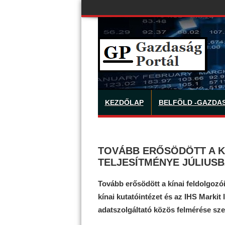
KEZDŐLAP
BELFÖLD -GAZDA
TOVÁBB ERŐSÖDÖTT A K
TELJESÍTMÉNYE JÚLIUS
Tovább erősödött a kínai feldolgozói
kínai kutatóintézet és az IHS Marki
adatszolgáltató közös felmérése szer