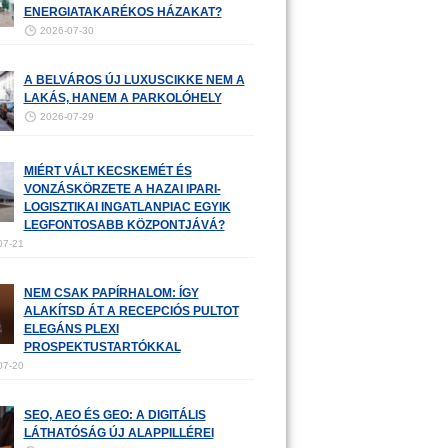
ENERGIATAKARÉKOS HÁZAKAT?
2026-07-30
A BELVÁROS ÚJ LUXUSCIKKE NEM A
LAKÁS, HANEM A PARKOLÓHELY
2026-07-29
MIÉRT VÁLT KECSKEMÉT ÉS
VONZÁSKÖRZETE A HAZAI IPARI-
LOGISZTIKAI INGATLANPIAC EGYIK
LEGFONTOSABB KÖZPONTJÁVÁ?
07-21
NEM CSAK PAPÍRHALOM: ÍGY
ALAKÍTSD ÁT A RECEPCIÓS PULTOT
ELEGÁNS PLEXI
PROSPEKTUSTARTÓKKAL
07-20
SEO, AEO ÉS GEO: A DIGITÁLIS
LÁTHATÓSÁG ÚJ ALAPPILLÉREI