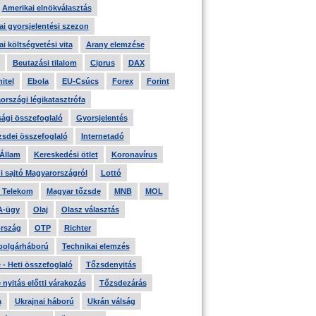
Amerikai elnökválasztás
i gyorsjelentési szezon
i költségvetési vita
Arany elemzése
Beutazási tilalom
Ciprus
DAX
itel
Ebola
EU-Csúcs
Forex
Forint
országi légikatasztrófa
ági összefoglaló
Gyorsjelentés
zsdei összefoglaló
Internetadó
 Állam
Kereskedési ötlet
Koronavírus
i sajtó Magyarországról
Lottó
 Telekom
Magyar tőzsde
MNB
MOL
A-ügy
Olaj
Olasz választás
rszág
OTP
Richter
 polgárháború
Technikai elemzés
- Heti összefoglaló
Tőzsdenyitás
nyitás előtti várakozás
Tőzsdezárás
a
Ukrajnai háború
Ukrán válság