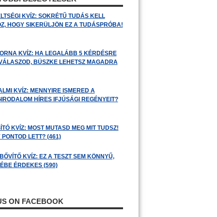
LTSÉGI KVÍZ: SOKRÉTŰ TUDÁS KELL
Z, HOGY SIKERÜLJÖN EZ A TUDÁSPRÓBA!
ORNA KVÍZ: HA LEGALÁBB 5 KÉRDÉSRE
 VÁLASZOD, BÜSZKE LEHETSZ MAGADRA
ALMI KVÍZ: MENNYIRE ISMERED A
GIRODALOM HÍRES IFJÚSÁGI REGÉNYEIT?
ÍTÓ KVÍZ: MOST MUTASD MEG MIT TUDSZ!
 PONTOD LETT? (461)
BŐVÍTŐ KVÍZ: EZ A TESZT SEM KÖNNYŰ,
ÉBE ÉRDEKES (590)
 US ON FACEBOOK