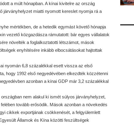
dott a múlt hónapban. A kínai kivitelre az ország
tő járványhelyzet miatti nyomott kereslet nyomja rá a
t enyhe mértékben, de a hetedik egymást követő hónapja
xin vezető közgazdásza rámutatott: bár egyes vállalatok
ére növelték a foglalkoztatotti létszámot, mások
öltségek enyhítésére inkább elbocsátásokat hajtottak
ai nyomán 6,8 százalékkal esett vissza az első
ta, hogy 1992 első negyedévében elkezdték közzétenni
 negyedévben azonban a kínai GDP már 3,2 százalékkal
 országban nem alakul ki ismét súlyos járványhelyzet,
 felében tovább erősödik. Mások azonban a növekedés
i cikkek exportjának csökkenését, a felgyülemlett
Egyesült Államok és Kína közötti feszültségek