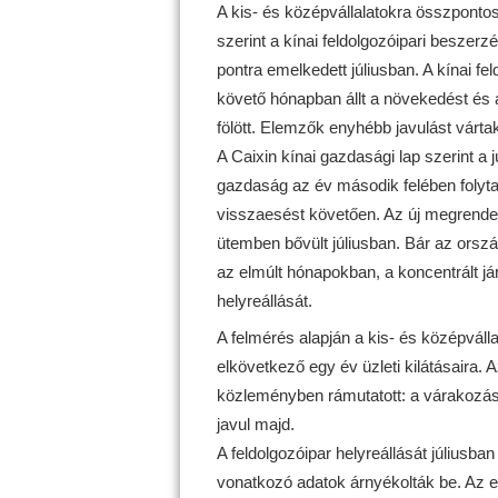
A kis- és középvállalatokra összpontos
szerint a kínai feldolgozóipari beszerz
pontra emelkedett júliusban. A kínai f
követő hónapban állt a növekedést és
fölött. Elemzők enyhébb javulást vártak,
A Caixin kínai gazdasági lap szerint a 
gazdaság az év második felében folytat
visszaesést követően. Az új megrendel
ütemben bővült júliusban. Bár az orszá
az elmúlt hónapokban, a koncentrált já
helyreállását.
A felmérés alapján a kis- és középváll
elkövetkező egy év üzleti kilátásaira. 
közleményben rámutatott: a várakozás
javul majd.
A feldolgozóipar helyreállását júliusban
vonatkozó adatok árnyékolták be. Az