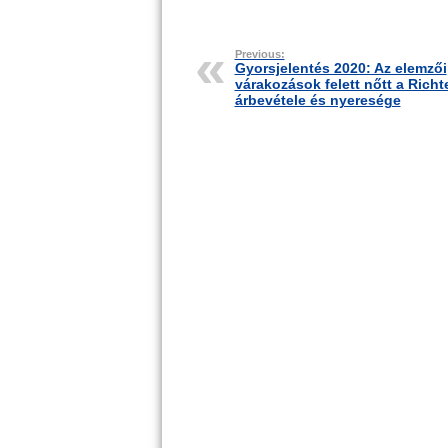
Previous:
Gyorsjelentés 2020: Az elemzői
várakozások felett nőtt a Richt
árbevétele és nyeresége