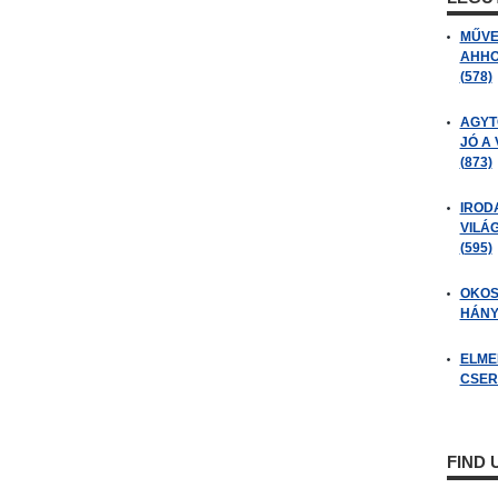
MŰVE
AHHO
(578)
AGYT
JÓ A
(873)
IROD
VILÁ
(595)
OKOS
HÁNY
ELME
CSER
FIND