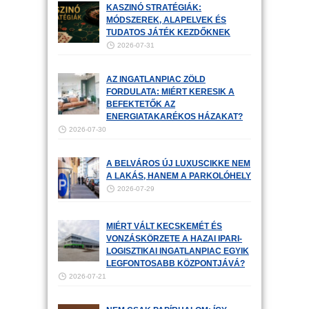
KASZINÓ STRATÉGIÁK:
MÓDSZEREK, ALAPELVEK ÉS
TUDATOS JÁTÉK KEZDŐKNEK
2026-07-31
AZ INGATLANPIAC ZÖLD
FORDULATA: MIÉRT KERESIK A
BEFEKTETŐK AZ
ENERGIATAKARÉKOS HÁZAKAT?
2026-07-30
A BELVÁROS ÚJ LUXUSCIKKE NEM
A LAKÁS, HANEM A PARKOLÓHELY
2026-07-29
MIÉRT VÁLT KECSKEMÉT ÉS
VONZÁSKÖRZETE A HAZAI IPARI-
LOGISZTIKAI INGATLANPIAC EGYIK
LEGFONTOSABB KÖZPONTJÁVÁ?
2026-07-21