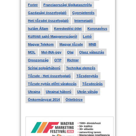
Forint
Franciaországi légikatasztrófa
Gazdasági összefoglaló
Gyorsjelentés
Heti tőzsdei összefoglaló
Internetadó
Iszlám Állam
Kereskedési ötlet
Koronavírus
Külföldi sajtó Magyarországról
Lottó
Magyar Telekom
Magyar tőzsde
MNB
MOL
Mol-INA-ügy
Olaj
Olasz választás
Oroszország
OTP
Richter
Szíriai polgárháború
Technikai elemzés
Tőzsde - Heti összefoglaló
Tőzsdenyitás
Tőzsde nyitás előtti várakozás
Tőzsdezárás
Ukrajna
Ukrajnai háború
Ukrán válság
Önkormányzat 2014
Ötletbörze