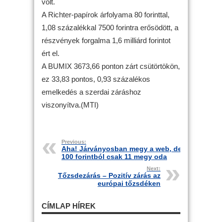
volt.
A Richter-papírok árfolyama 80 forinttal,
1,08 százalékkal 7500 forintra erősödött, a
részvények forgalma 1,6 milliárd forintot
ért el.
A BUMIX 3673,66 ponton zárt csütörtökön,
ez 33,83 pontos, 0,93 százalékos
emelkedés a szerdai záráshoz
viszonyítva.(MTI)
Previous:
Aha! Járványosban megy a web, de
100 forintból csak 11 megy oda
Next:
Tőzsdezárás – Pozitív zárás az
európai tőzsdéken
CÍMLAP HÍREK