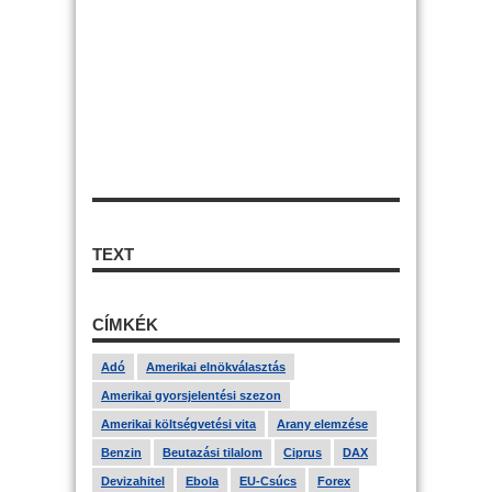
TEXT
CÍMKÉK
Adó
Amerikai elnökválasztás
Amerikai gyorsjelentési szezon
Amerikai költségvetési vita
Arany elemzése
Benzin
Beutazási tilalom
Ciprus
DAX
Devizahitel
Ebola
EU-Csúcs
Forex