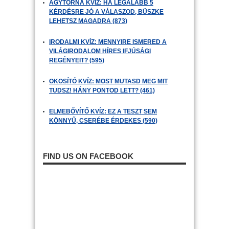
AGYTORNA KVÍZ: HA LEGALÁBB 5
KÉRDÉSRE JÓ A VÁLASZOD, BÜSZKE
LEHETSZ MAGADRA (873)
IRODALMI KVÍZ: MENNYIRE ISMERED A
VILÁGIRODALOM HÍRES IFJÚSÁGI
REGÉNYEIT? (595)
OKOSÍTÓ KVÍZ: MOST MUTASD MEG MIT
TUDSZ! HÁNY PONTOD LETT? (461)
ELMEBŐVÍTŐ KVÍZ: EZ A TESZT SEM
KÖNNYŰ, CSERÉBE ÉRDEKES (590)
FIND US ON FACEBOOK