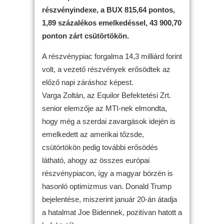
részvényindexe, a BUX 815,64 pontos,
1,89 százalékos emelkedéssel, 43 900,70
ponton zárt csütörtökön.
A részvénypiac forgalma 14,3 milliárd forint
volt, a vezető részvények erősödtek az
előző napi záráshoz képest.
Varga Zoltán, az Equilor Befektetési Zrt.
senior elemzője az MTI-nek elmondta,
hogy még a szerdai zavargások idején is
emelkedett az amerikai tőzsde,
csütörtökön pedig további erősödés
látható, ahogy az összes európai
részvénypiacon, így a magyar börzén is
hasonló optimizmus van. Donald Trump
bejelentése, miszerint január 20-án átadja
a hatalmat Joe Bidennek, pozitívan hatott a