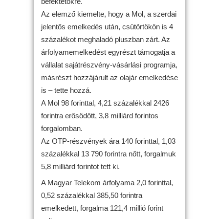
befektetőkre.
Az elemző kiemelte, hogy a Mol, a szerdai
jelentős emelkedés után, csütörtökön is 4
százalékot meghaladó pluszban zárt. Az
árfolyamemelkedést egyrészt támogatja a
vállalat sajátrészvény-vásárlási programja,
másrészt hozzájárult az olajár emelkedése
is – tette hozzá.
A Mol 98 forinttal, 4,21 százalékkal 2426
forintra erősödött, 3,8 milliárd forintos
forgalomban.
Az OTP-részvények ára 140 forinttal, 1,03
százalékkal 13 790 forintra nőtt, forgalmuk
5,8 milliárd forintot tett ki.
A Magyar Telekom árfolyama 2,0 forinttal,
0,52 százalékkal 385,50 forintra
emelkedett, forgalma 121,4 millió forint