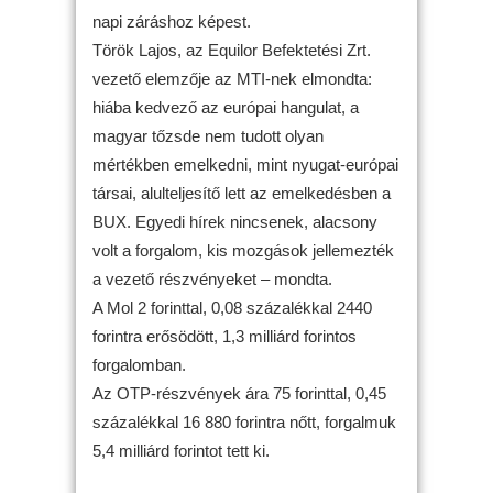
napi záráshoz képest.
Török Lajos, az Equilor Befektetési Zrt.
vezető elemzője az MTI-nek elmondta:
hiába kedvező az európai hangulat, a
magyar tőzsde nem tudott olyan
mértékben emelkedni, mint nyugat-európai
társai, alulteljesítő lett az emelkedésben a
BUX. Egyedi hírek nincsenek, alacsony
volt a forgalom, kis mozgások jellemezték
a vezető részvényeket – mondta.
A Mol 2 forinttal, 0,08 százalékkal 2440
forintra erősödött, 1,3 milliárd forintos
forgalomban.
Az OTP-részvények ára 75 forinttal, 0,45
százalékkal 16 880 forintra nőtt, forgalmuk
5,4 milliárd forintot tett ki.