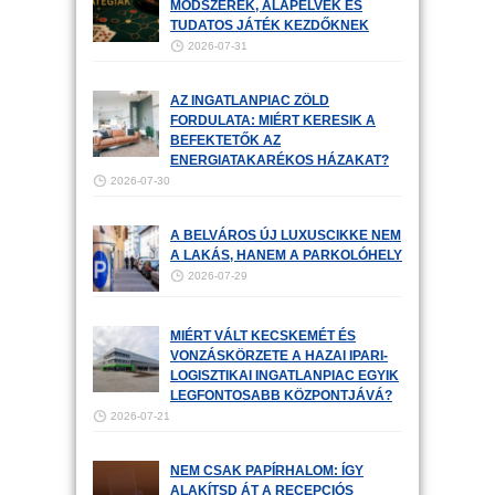
MÓDSZEREK, ALAPELVEK ÉS
TUDATOS JÁTÉK KEZDŐKNEK
2026-07-31
AZ INGATLANPIAC ZÖLD
FORDULATA: MIÉRT KERESIK A
BEFEKTETŐK AZ
ENERGIATAKARÉKOS HÁZAKAT?
2026-07-30
A BELVÁROS ÚJ LUXUSCIKKE NEM
A LAKÁS, HANEM A PARKOLÓHELY
2026-07-29
MIÉRT VÁLT KECSKEMÉT ÉS
VONZÁSKÖRZETE A HAZAI IPARI-
LOGISZTIKAI INGATLANPIAC EGYIK
LEGFONTOSABB KÖZPONTJÁVÁ?
2026-07-21
NEM CSAK PAPÍRHALOM: ÍGY
ALAKÍTSD ÁT A RECEPCIÓS