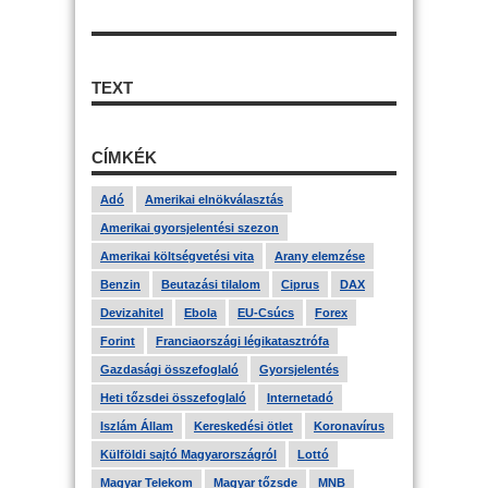
TEXT
CÍMKÉK
Adó
Amerikai elnökválasztás
Amerikai gyorsjelentési szezon
Amerikai költségvetési vita
Arany elemzése
Benzin
Beutazási tilalom
Ciprus
DAX
Devizahitel
Ebola
EU-Csúcs
Forex
Forint
Franciaországi légikatasztrófa
Gazdasági összefoglaló
Gyorsjelentés
Heti tőzsdei összefoglaló
Internetadó
Iszlám Állam
Kereskedési ötlet
Koronavírus
Külföldi sajtó Magyarországról
Lottó
Magyar Telekom
Magyar tőzsde
MNB