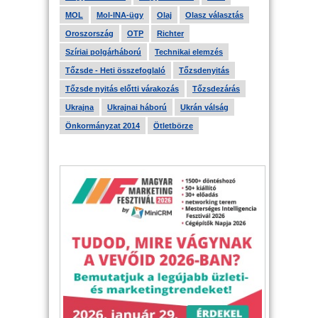
MOL
Mol-INA-ügy
Olaj
Olasz választás
Oroszország
OTP
Richter
Szíriai polgárháború
Technikai elemzés
Tőzsde - Heti összefoglaló
Tőzsdenyitás
Tőzsde nyitás előtti várakozás
Tőzsdezárás
Ukrajna
Ukrajnai háború
Ukrán válság
Önkormányzat 2014
Ötletbörze