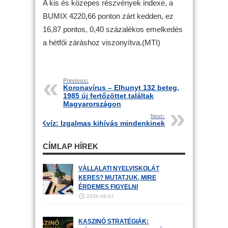
A kis és közepes részvények indexe, a
BUMIX 4220,66 ponton zárt kedden, ez
16,87 pontos, 0,40 százalékos emelkedés
a hétfői záráshoz viszonyítva.(MTI)
Previous:
Koronavírus – Elhunyt 132 beteg,
1985 új fertőzöttet találtak
Magyarországon
Next:
Kvíz: Izgalmas kihívás mindenkinek
CÍMLAP HÍREK
VÁLLALATI NYELVISKOLÁT
KERES? MUTATJUK, MIRE
ÉRDEMES FIGYELNI
2026-08-07
KASZINÓ STRATÉGIÁK: